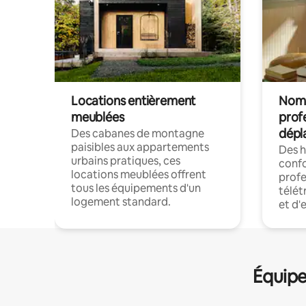
Locations entièrement
Noma
meublées
prof
dépl
Des cabanes de montagne
paisibles aux appartements
Des 
urbains pratiques, ces
confo
locations meublées offrent
profe
tous les équipements d'un
télét
logement standard.
et d'
Équipe