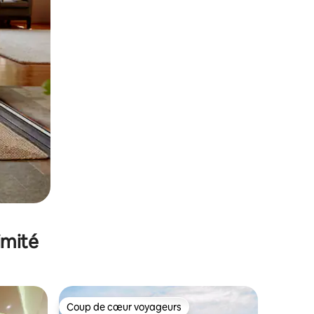
imité
Coup de cœur voyageurs
Coup de cœur voyageurs