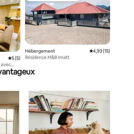
Hébergement
Évaluation moyenne su
4,93 (15)
Résidence M&B Imatt
mmentaires : 5 sur 5
Évaluation moyenne sur la base de 5 commentaires : 5 sur 5
5 (5)
 avec
avantageux