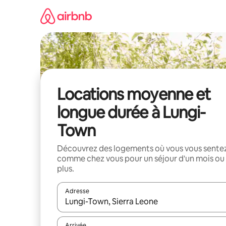
Aller
directement
au
contenu
Locations moyenne et
longue durée à Lungi-
Town
Découvrez des logements où vous vous sente
comme chez vous pour un séjour d'un mois ou
plus.
Adresse
Lorsque les résultats s'affichent, utilisez les flèc
Arrivée