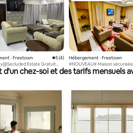
 la base de 28 commentaires : 4,96 sur 5
ent ⋅ Freetown
Évaluation moyenne sur la base de 4 co
5 (4)
Hébergement ⋅ Freetown
y@Secluded Estate Gratuit
#NOUVEAU# Maison sécurisée
t d'un chez-soi et des tarifs mensuels 
 7j/7 Entièrement solaire
sécurité à Spur Road