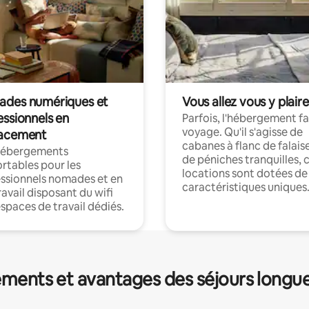
des numériques et
Vous allez vous y plaire
essionnels en
Parfois, l'hébergement fai
voyage. Qu'il s'agisse de
acement
cabanes à flanc de falais
hébergements
de péniches tranquilles, 
rtables pour les
locations sont dotées de
ssionnels nomades et en
caractéristiques uniques
ravail disposant du wifi
espaces de travail dédiés.
ments et avantages des séjours longu