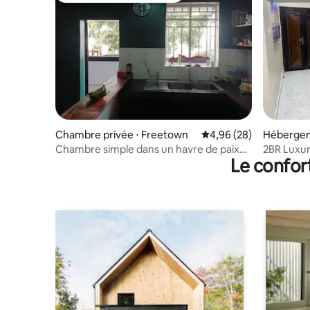
Chambre privée ⋅ Freetown
Évaluation moyenne sur
4,96 (28)
Hébergem
Chambre simple dans un havre de paix
2BR Luxur
Le confor
en plein centre-ville
24h/24 et