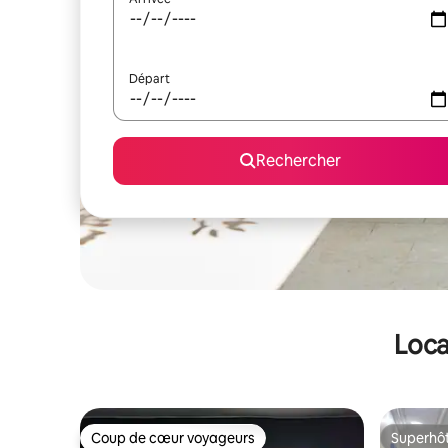
Départ
Rechercher
Loca
Coup de cœur voyageurs
Superhô
Coup de cœur voyageurs
Superhô