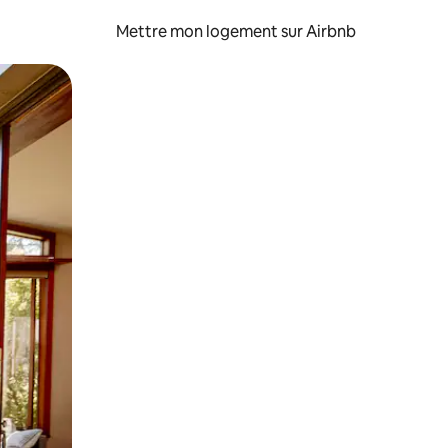
Mettre mon logement sur Airbnb
sant glisser.