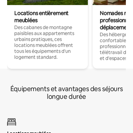
Locations entièrement
Nomades num
meublées
professionnel
déplacement
Des cabanes de montagne
paisibles aux appartements
Des hébergem
urbains pratiques, ces
confortables p
locations meublées offrent
professionnels
tous les équipements d'un
télétravail dis
logement standard.
et d'espaces de
Équipements et avantages des séjours
longue durée