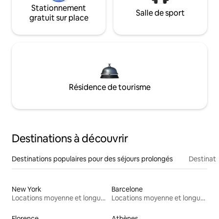
Stationnement
Salle de sport
gratuit sur place
Résidence de tourisme
Destinations à découvrir
Destinations populaires pour des séjours prolongés
Destinati
New York
Barcelone
Locations moyenne et longue durée
Locations moyenne et longue durée
Florence
Athènes