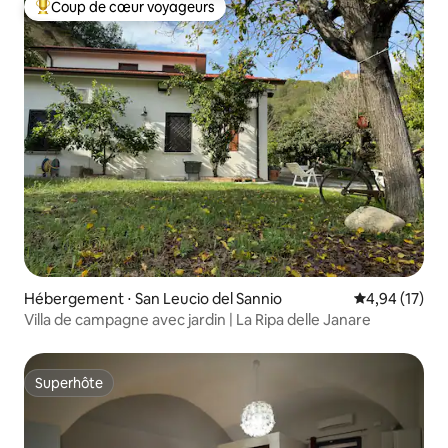
Coup de cœur voyageurs
Coups de cœur voyageurs les plus appréciés
Hébergement ⋅ San Leucio del Sannio
Évaluation mo
4,94 (17)
Villa de campagne avec jardin | La Ripa delle Janare
Superhôte
Superhôte