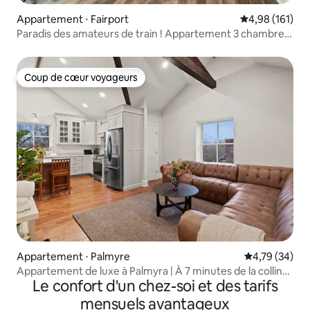
Appartement ⋅ Fairport
Évaluation moy
4,98 (161)
Paradis des amateurs de train ! Appartement 3 chambres
sur Main St.
Coup de cœur voyageurs
Coup de cœur voyageurs
Appartement ⋅ Palmyre
Évaluation mo
4,79 (34)
Appartement de luxe à Palmyra | À 7 minutes de la colline
Le confort d'un chez-soi et des tarifs
de Cumora
mensuels avantageux