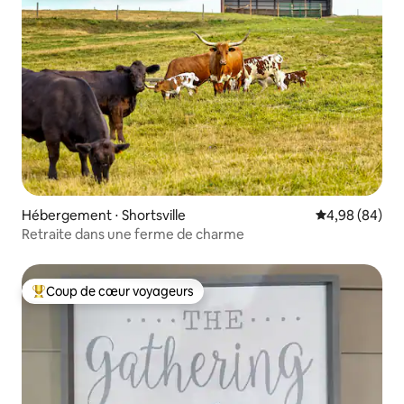
Hébergement ⋅ Shortsville
Évaluation mo
4,98 (84)
Retraite dans une ferme de charme
Coup de cœur voyageurs
Coups de cœur voyageurs les plus appréciés