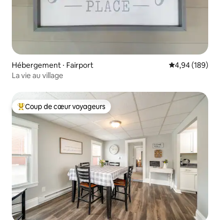
Hébergement ⋅ Fairport
Évaluation moy
4,94 (189)
La vie au village
Coup de cœur voyageurs
Coups de cœur voyageurs les plus appréciés