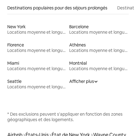
Destinations populaires pour des séjours prolongés
Destinati
New York
Barcelone
Locations moyenne et longue durée
Locations moyenne et longue durée
Florence
Athènes
Locations moyenne et longue durée
Locations moyenne et longue durée
Miami
Montréal
Locations moyenne et longue durée
Locations moyenne et longue durée
Seattle
Afficher plus
Locations moyenne et longue durée
* Des exclusions peuvent s'appliquer en fonction des zones
géographiques et des logements.
Airbnb
États-Unis
État de New York
Wayne County