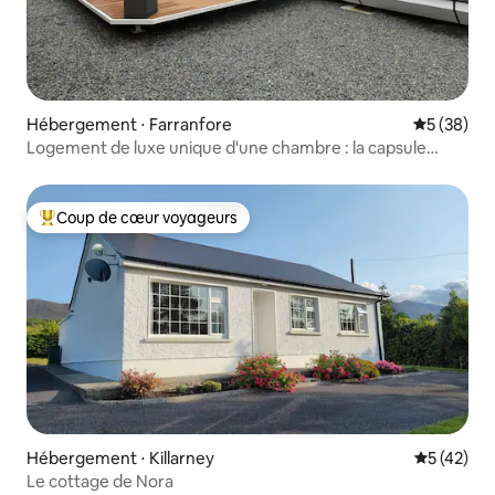
Hébergement ⋅ Farranfore
Évaluation
5 (38)
Logement de luxe unique d'une chambre : la capsule
spatiale
Coup de cœur voyageurs
Coups de cœur voyageurs les plus appréciés
Hébergement ⋅ Killarney
Évaluation
5 (42)
Le cottage de Nora