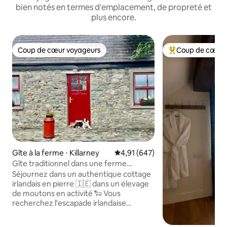
bien notés en termes d'emplacement, de propreté et
plus encore.
Coup de cœur voyageurs
Coup de cœur 
Coup de cœur voyageurs
Coups de cœur vo
Gîte à la ferme ⋅ Killarney
Évaluation moyenne sur la base 
4,91 (647)
Gîte traditionnel dans une ferme
irlandaise
Séjournez dans un authentique cottage
irlandais en pierre 🇮🇪 dans un élevage
de moutons en activité 🐑 Vous
recherchez l'escapade irlandaise
parfaite ? Ce cottage de campagne
confortable vous place directement sur