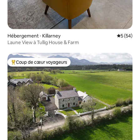
Hébergement ⋅ Killarney
Évaluation
5 (54)
Laune View à Tullig House & Farm
Coup de cœur voyageurs
Coups de cœur voyageurs les plus appréciés