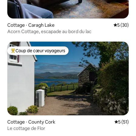
Cottage ⋅ Caragh Lake
Évaluation
5 (30)
Acorn Cottage, escapade au bord du lac
Coup de cœur voyageurs
Coups de cœur voyageurs les plus appréciés
Cottage ⋅ County Cork
Évaluation
5 (51)
Le cottage de Flor