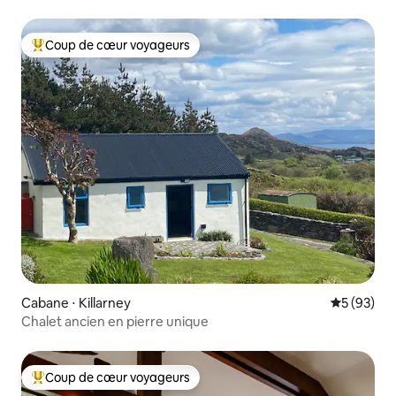
Coup de cœur voyageurs
Coups de cœur voyageurs les plus appréciés
Cabane ⋅ Killarney
Évaluation
5 (93)
Chalet ancien en pierre unique
Coup de cœur voyageurs
Coups de cœur voyageurs les plus appréciés