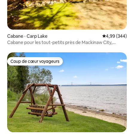
Cabane ⋅ Carp Lake
Évaluation moy
4,99 (344)
Cabane pour les tout-petits près de Mackinaw City,
Michigan
Coup de cœur voyageurs
Coup de cœur voyageurs