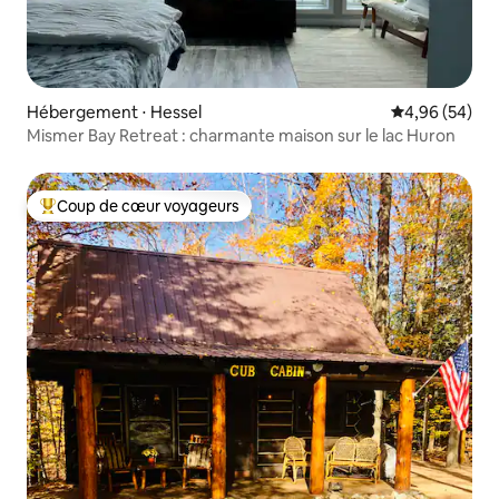
Hébergement ⋅ Hessel
Évaluation mo
4,96 (54)
Mismer Bay Retreat : charmante maison sur le lac Huron
Coup de cœur voyageurs
Coups de cœur voyageurs les plus appréciés