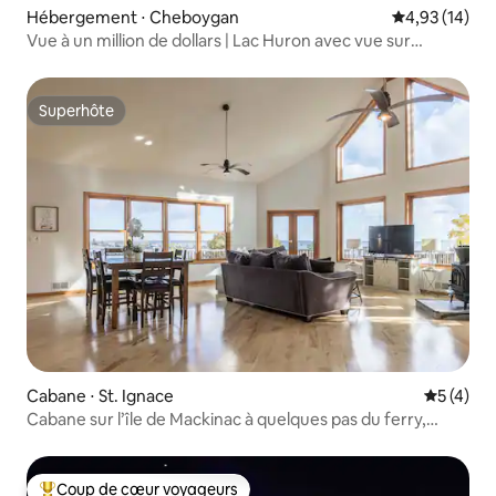
Hébergement ⋅ Cheboygan
Évaluation mo
4,93 (14)
Vue à un million de dollars | Lac Huron avec vue sur
Mackinac
Superhôte
Superhôte
Cabane ⋅ St. Ignace
Évaluatio
5 (4)
Cabane sur l’île de Mackinac à quelques pas du ferry,
capacité d’hébergement de 12 personnes
Coup de cœur voyageurs