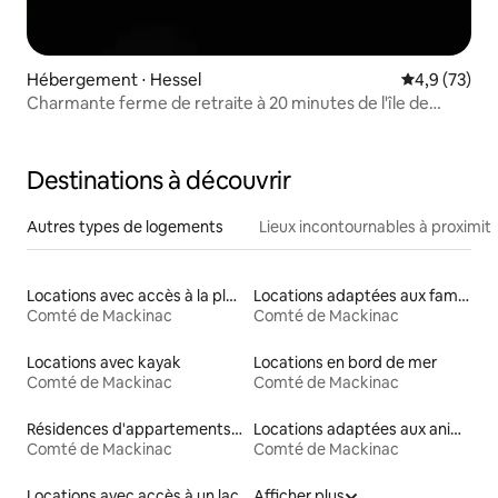
Hébergement ⋅ Hessel
Évaluation m
4,9 (73)
Charmante ferme de retraite à 20 minutes de l'île de
Mackinac
Destinations à découvrir
Autres types de logements
Lieux incontournables à proximit
Locations avec accès à la plage
Locations adaptées aux familles
Comté de Mackinac
Comté de Mackinac
Locations avec kayak
Locations en bord de mer
Comté de Mackinac
Comté de Mackinac
Résidences d'appartements en location
Locations adaptées aux animaux
Comté de Mackinac
Comté de Mackinac
Locations avec accès à un lac
Afficher plus