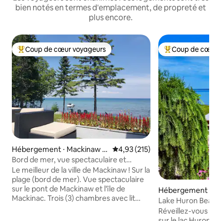
bien notés en termes d'emplacement, de propreté et
plus encore.
Coup de cœur voyageurs
Coup de cœur 
Coups de cœur voyageurs les plus appréciés
Coups de cœur vo
Hébergement ⋅ Mackinaw C
Évaluation moyenne sur la base 
4,93 (215)
ity
Bord de mer, vue spectaculaire et
proche de la ville.
Le meilleur de la ville de Mackinaw ! Sur la
plage (bord de mer). Vue spectaculaire
sur le pont de Mackinaw et l'île de
Hébergement ⋅ C
Mackinac. Trois (3) chambres avec lit
Lake Huron Beach :
King Size, deux salles de bain complètes.
vue imprenable
Réveillez-vous avec
Nombreuses activités disponibles, y
sur le lac Huron et