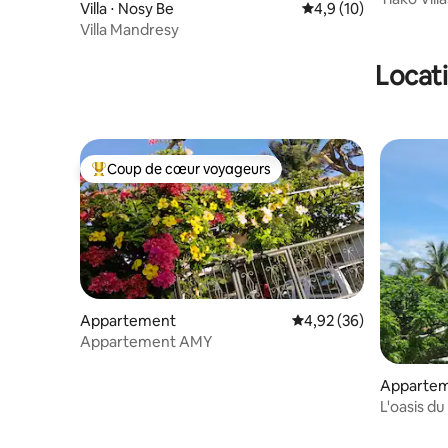
Villa ⋅ Nosy Be
Évaluation moyenne s
4,9 (10)
Villa Mandresy
Locati
Coup de cœur voyageurs
Coups de cœur voyageurs les plus appréciés
Appartement
Évaluation moyenne sur
4,92 (36)
Appartement AMY
Apparte
L'oasis d