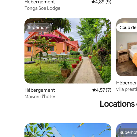
Hébergement
Évaluation moyenne su
4,89 (9)
Tonga Soa Lodge
Superhôte
Coup de
Superhôte
Coup de
Hébergem
mena An
villa pres
Hébergement
Évaluation moyenne s
4,57 (7)
Maison d'hôtes
Locations 
Superhô
Superhô