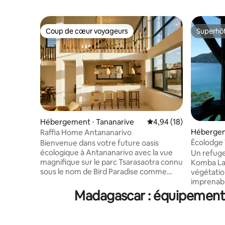
Coup de cœur voyageurs
Superhô
Coup de cœur voyageurs
Superhô
Hébergement ⋅ Tananarive
Évaluation moyenne su
4,94 (18)
Héberge
Raffia Home Antananarivo
Écolodge
Bienvenue dans votre future oasis
écologique à Antananarivo avec la vue
Un refuge 
magnifique sur le parc Tsarasaotra connu
Komba La maison, entourée d’une
sous le nom de Bird Paradise comme
végétatio
votre jardin ! Cette maison de luxe
imprenabl
incarne l'essence de la vie minimaliste
de soleil 2 petites plages en contrebas
Madagascar : équipements
tout en adoptant le meilleur dans le
quasi dés
confort et le développement durable.
avec les tortues Le villa
Lorsque vous entrez dans cette
5 mn en pirogue Est inclu