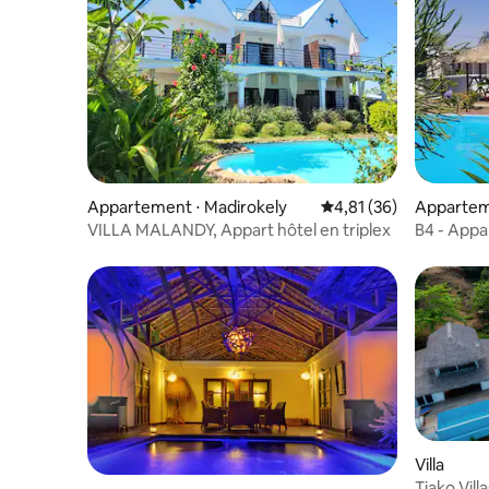
Appartement ⋅ Madirokely
Évaluation moyenne su
4,81 (36)
Apparte
VILLA MALANDY, Appart hôtel en triplex
B4 - Appa
Villa
Tiako Villa