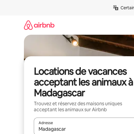
Aller
Certai
directement
au
contenu
Locations de vacances
acceptant les animaux à
Madagascar
Trouvez et réservez des maisons uniques
acceptant les animaux sur Airbnb
Adresse
Lorsque les résultats s'affichent, utilisez les flèc