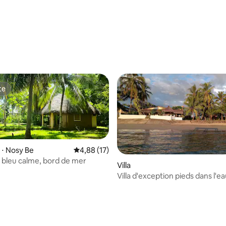
te
te
⋅ Nosy Be
Évaluation moyenne sur la base de 17 comme
4,88 (17)
bleu calme, bord de mer
Villa
Villa d'exception pieds dans l'ea
special
r la base de 27 commentaires : 4,85 sur 5