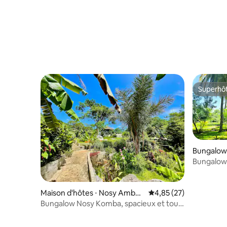
Superhô
Superhô
Bungalow 
Bungalow 
Maison d'hôtes ⋅ Nosy Ambari
Évaluation moyenne su
4,85 (27)
ovato
Bungalow Nosy Komba, spacieux et tout
équipé