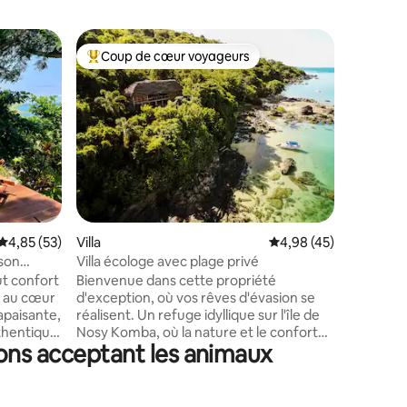
Héberge
Coup de cœur voyageurs
Superhô
Coups de cœur voyageurs les plus appréciés
Superhô
Villa d'e
La Villa 
les pieds
décorati
mêlant su
et la mod
très lumi
vitrées c
terrasse,
salle d'e
mmentaires : 5 sur 5
Évaluation moyenne sur la base de 53 commentaires : 4,85 sur 5
4,85 (53)
Villa
Évaluation moyenne su
4,98 (45)
clim., sa
télévisio
 son
Villa écologe avec plage privé
imprenabl
ut confort
Bienvenue dans cette propriété
de magni
e au cœur
d'exception, où vos rêves d'évasion se
apaisante,
réalisent. Un refuge idyllique sur l'île de
uthentique.
Nosy Komba, où la nature et le confort
ons acceptant les animaux
alle de
s'entrelacent pour une expérience
 pour les
unique. Sur un terrain de 2,5 hectares le
is. L’accès
long de sa plage privée, notre maison
🌞
entourée par la forêt tropicale offre une