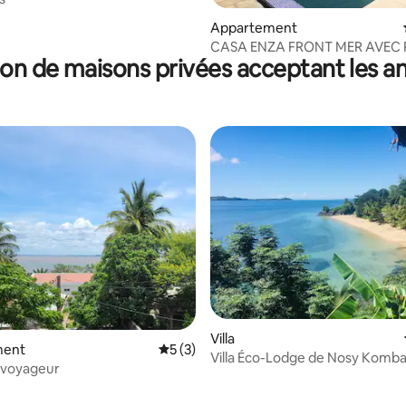
ur la base de 10 commentaires : 4,9 sur 5
Appartement
CASA ENZA FRONT MER AVEC 
on de maisons privées acceptant les 
 la base de 36 commentaires : 4,92 sur 5
Villa
ment
Évaluation moyenne sur la base de 3 co
5 (3)
Villa Éco-Lodge de Nosy Komb
u voyageur