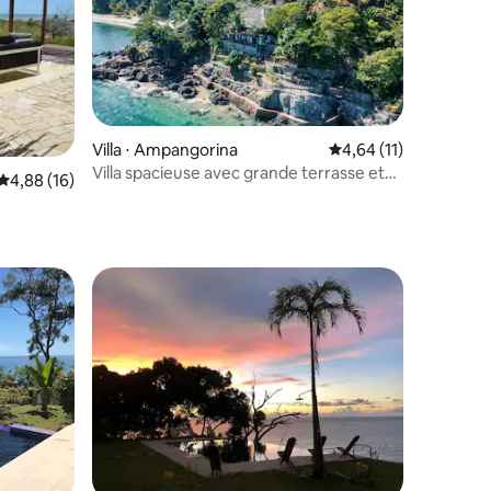
Villa ⋅ Ampangorina
Évaluation moyenne su
4,64 (11)
Villa spacieuse avec grande terrasse et
Évaluation moyenne sur la base de 16 commentaires : 4,88 sur 5
4,88 (16)
piscine
entaires : 4,8 sur 5
ntaires : 4,86 sur 5