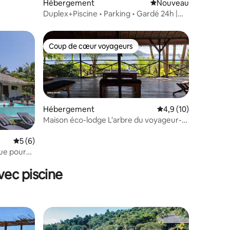
Hébergement
Nouvel hébergement
Nouveau
Duplex+Piscine • Parking • Gardé 24h |
Centre Tana
Coup de cœur voyageurs
Coup de cœur voyageurs
Hébergement
Évaluation moyenne s
4,9 (10)
Maison éco-lodge L'arbre du voyageur-
Ravinala
mmentaires : 5 sur 5
Évaluation moyenne sur la base de 6 commentaires : 5 sur 5
5 (6)
vec piscine