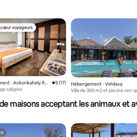
r la base de 9 commentaires : 4,89 sur 5
 cœur voyageurs
 cœur voyageurs
ent ⋅ Ankorikahely Ra
Évaluation moyenne sur la base de 17 co
5 (17)
Hébergement ⋅ Vohilava
dasoa
tige calypso
ur la base de 7 commentaires : 4,57 sur 5
Villa de 300 m2 et piscine rien que pour
vous
de maisons acceptant les animaux et a
te
te