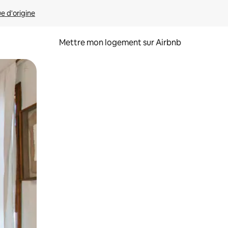
ue d'origine
Mettre mon logement sur Airbnb
sant glisser.