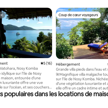
te
Coup de cœur voyageurs
te
Coup de cœur voyageurs
r la base de 18 commentaires : 4,94 sur 5
ment
Évaluation moyenne sur la base de 16 co
5 (16)
Hébergement
 Vatohara, Nosy Komba
Grande villa pieds dans l’eau et
idyllique sur l’île de Nosy
bungalow
🌺Magnifique villa malgache to
sur l’île de Nosy Komba. Niché
n luxuriante offre une vue
d’une végétation luxuriante et 
e sur l’océan, et ses couchers
elle offre un cadre intime et a
 populaires dans les locations de mais
Un bungalow annexe avec une s
ertes où vous pourrez nager
bain complète l’ensemble, idéal
ge 15 mn à pied ou
familles ou les séjours entre am
s dans le tarif la
à la plage préservée est direct. 