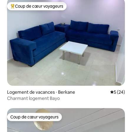
Coup de cœur voyageurs
Coups de cœur voyageurs les plus appréciés
Logement de vacances ⋅ Berkane
Évaluation
5 (24)
Charmant logement Bayo
Coup de cœur voyageurs
Coup de cœur voyageurs