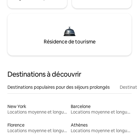
Résidence de tourisme
Destinations à découvrir
Destinations populaires pour des séjours prolongés
Destinati
New York
Barcelone
Locations moyenne et longue durée
Locations moyenne et longue durée
Florence
Athènes
Locations moyenne et longue durée
Locations moyenne et longue durée