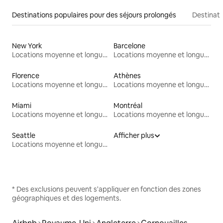
Destinations populaires pour des séjours prolongés
Destinati
New York
Barcelone
Locations moyenne et longue durée
Locations moyenne et longue durée
Florence
Athènes
Locations moyenne et longue durée
Locations moyenne et longue durée
Miami
Montréal
Locations moyenne et longue durée
Locations moyenne et longue durée
Seattle
Afficher plus
Locations moyenne et longue durée
* Des exclusions peuvent s'appliquer en fonction des zones
géographiques et des logements.