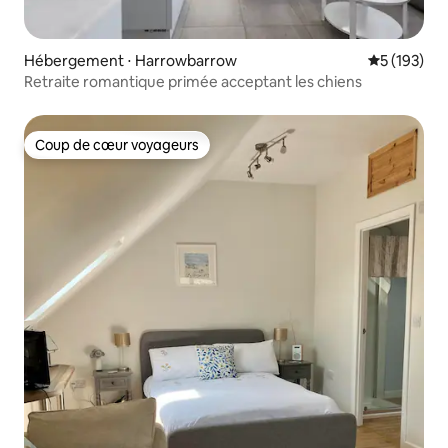
Hébergement ⋅ Harrowbarrow
Évaluation 
5 (193)
Retraite romantique primée acceptant les chiens
Coup de cœur voyageurs
Coup de cœur voyageurs