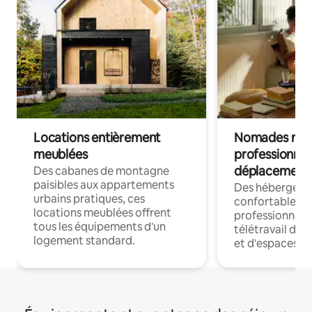
Locations entièrement
Nomades num
meublées
professionnel
déplacement
Des cabanes de montagne
paisibles aux appartements
Des hébergem
urbains pratiques, ces
confortables p
locations meublées offrent
professionnels
tous les équipements d'un
télétravail dis
logement standard.
et d'espaces de