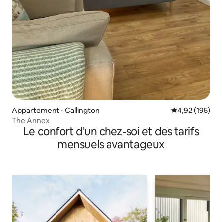
Appartement ⋅ Callington
Évaluation moy
4,92 (195)
The Annex
Le confort d'un chez-soi et des tarifs
mensuels avantageux