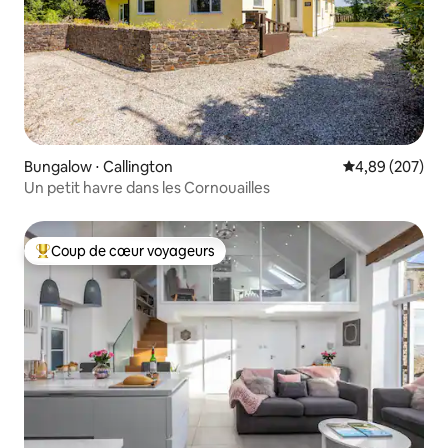
Bungalow ⋅ Callington
Évaluation moy
4,89 (207)
Un petit havre dans les Cornouailles
Coup de cœur voyageurs
Coups de cœur voyageurs les plus appréciés