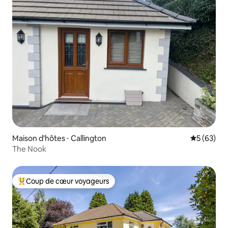
Maison d'hôtes ⋅ Callington
Évaluation
5 (63)
The Nook
Coup de cœur voyageurs
Coups de cœur voyageurs les plus appréciés