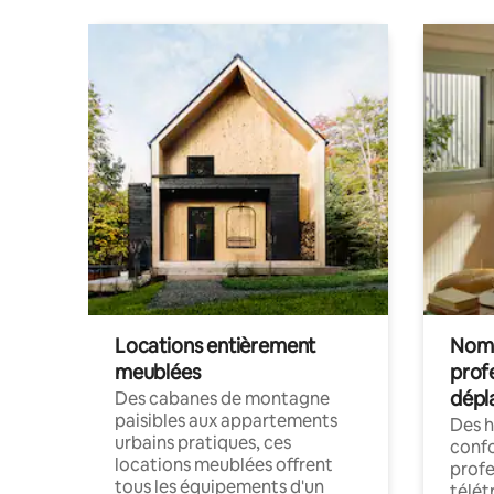
Locations entièrement
Noma
meublées
prof
dépl
Des cabanes de montagne
paisibles aux appartements
Des 
urbains pratiques, ces
confo
locations meublées offrent
profe
tous les équipements d'un
télét