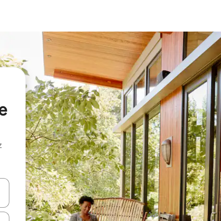
e
z
hes vers le haut et vers le bas pour les parcourir ou en appuyant et en fai