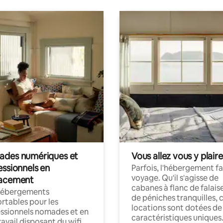
des numériques et
Vous allez vous y plaire
essionnels en
Parfois, l'hébergement fai
voyage. Qu'il s'agisse de
acement
cabanes à flanc de falais
hébergements
de péniches tranquilles, 
rtables pour les
locations sont dotées de
ssionnels nomades et en
caractéristiques uniques
ravail disposant du wifi