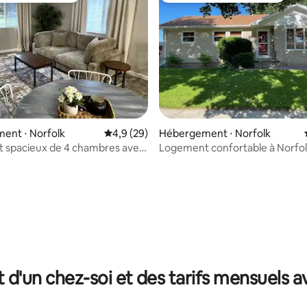
sur la base de 24 commentaires : 5 sur 5
ent ⋅ Norfolk
Évaluation moyenne sur la base de 29 comm
4,9 (29)
Hébergement ⋅ Norfolk
 spacieux de 4 chambres avec
Logement confortable à Norfo
ur 2 voitures | À 2 minutes du
le
t d'un chez-soi et des tarifs mensuels 