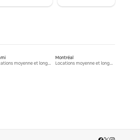
ami
Montréal
Locations moyenne et longue durée
Locations moyenne et longue durée