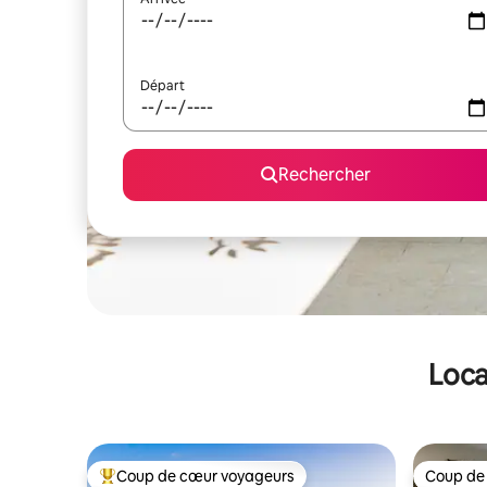
Départ
Rechercher
Loca
Coup de cœur voyageurs
Coup de
Coups de cœur voyageurs les plus appréciés
Coup de