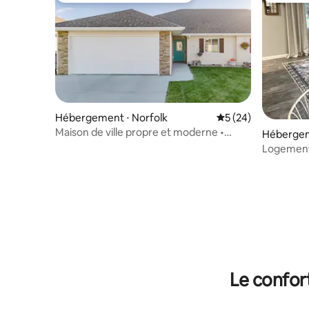
Hébergement ⋅ Norfolk
Évaluation moyenne 
5 (24)
Maison de ville propre et moderne •
Hébergem
Proche du centre-ville de Norfolk
Logement
garage po
centre-vil
Le confor