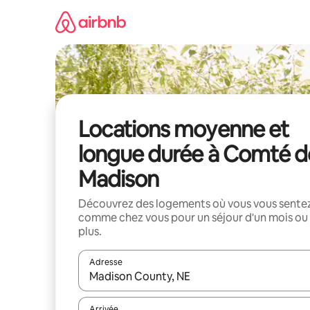
Aller
directement
au
contenu
Locations moyenne et
longue durée à Comté d
Madison
Découvrez des logements où vous vous sente
comme chez vous pour un séjour d'un mois ou
plus.
Adresse
Lorsque les résultats s'affichent, utilisez les flèc
Arrivée