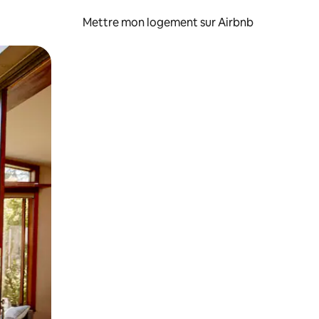
Mettre mon logement sur Airbnb
sant glisser.