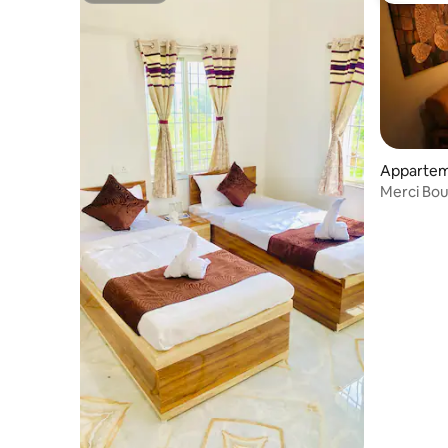
Appartem
Bodh Gay
Merci Bou