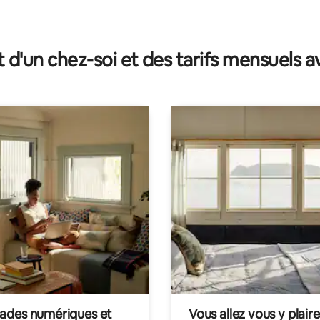
ur la base de 15 commentaires : 4,8 sur 5
t d'un chez-soi et des tarifs mensuels 
des numériques et
Vous allez vous y plaire