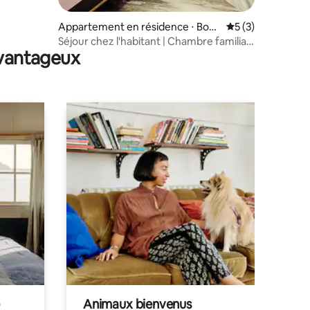
Appartement en résidence ⋅ Bod
Évaluation moyenn
5 (3)
h Gaya
Séjour chez l'habitant | Chambre familiale
avantageux
1 chambre, salon, cuisine, climatisation |
Près de la statue de Bouddha de 80 pieds
Animaux bienvenus