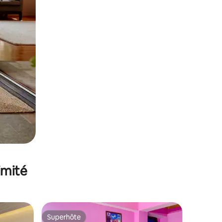
imité
Superhôte
Superhôte