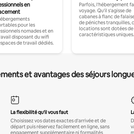
essionnels en
Parfois, l'hébergement fai
voyage. Qu'il s'agisse de
acement
cabanes à flanc de falais
hébergements
de péniches tranquilles, 
rtables pour les
locations sont dotées de
ssionnels nomades et en
caractéristiques uniques
ravail disposant du wifi
espaces de travail dédiés.
ments et avantages des séjours longu
La flexibilité qu'il vous faut
L
Choisissez vos dates exactes d'arrivée et de
D
départ puis réservez facilement en ligne, sans
v
engagement supplémentaire ni formalités
m