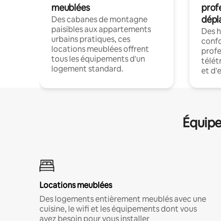
meublées
prof
dépl
Des cabanes de montagne
paisibles aux appartements
Des 
urbains pratiques, ces
confo
locations meublées offrent
profe
tous les équipements d'un
télét
logement standard.
et d'
Équipe
Locations meublées
Des logements entièrement meublés avec une
cuisine, le wifi et les équipements dont vous
avez besoin pour vous installer