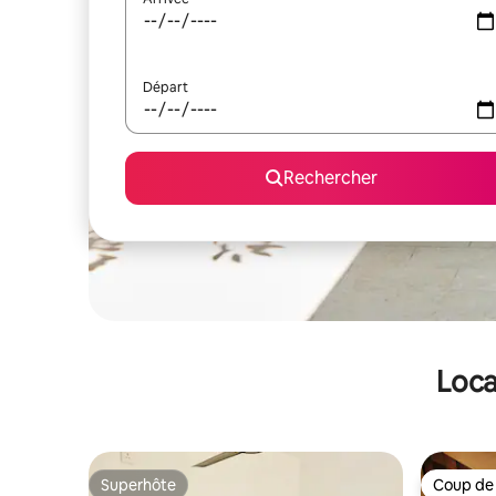
Départ
Rechercher
Loca
Superhôte
Coup de
Superhôte
Coup de