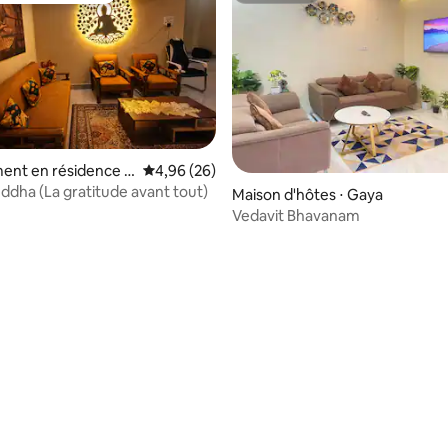
ent en résidence ⋅
Évaluation moyenne sur la base de 26 commen
4,96 (26)
a
ddha (La gratitude avant tout)
Maison d'hôtes ⋅ Gaya
Vedavit Bhavanam