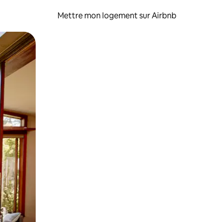
Mettre mon logement sur Airbnb
sant glisser.