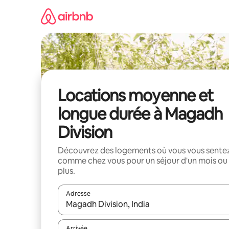
Aller
directement
au
contenu
Locations moyenne et
longue durée à Magadh
Division
Découvrez des logements où vous vous sente
comme chez vous pour un séjour d'un mois ou
plus.
Adresse
Lorsque les résultats s'affichent, utilisez les flèc
Arrivée