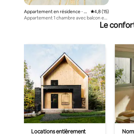
Appartement en résidence ⋅ B
Évaluation moyenne s
4,8 (15)
odh Gaya
Appartement 1 chambre avec balcon et
Le confor
vue dans la nature | Séjour paisible
Locations entièrement
Noma