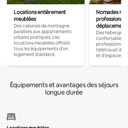
Locations entièrement
Nomades num
meublées
professionnel
déplacement
Des cabanes de montagne
paisibles aux appartements
Des hébergem
urbains pratiques, ces
confortables p
locations meublées offrent
professionnels
tous les équipements d'un
télétravail dis
logement standard.
et d'espaces de
Équipements et avantages des séjours
longue durée