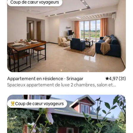
Coup de cœur voyageurs
Coup de cœur voyageurs
Appartement en résidence ⋅ Srinagar
Évaluation mo
4,97 (31)
Spacieux appartement de luxe 2 chambres, salon et
cuisine près de l'aéroport | Séjour en famille
Coup de cœur voyageurs
Coups de cœur voyageurs les plus appréciés