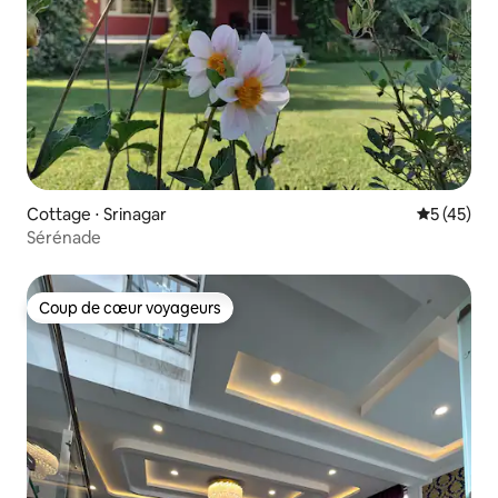
Cottage ⋅ Srinagar
Évaluation
5 (45)
Sérénade
Coup de cœur voyageurs
Coup de cœur voyageurs