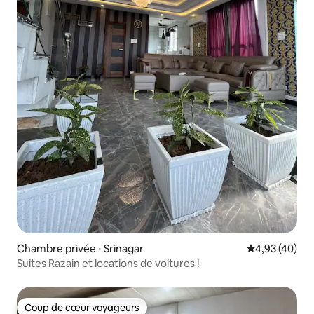
Chambre privée ⋅ Srinagar
Évaluation mo
4,93 (40)
Suites Razain et locations de voitures !
Coup de cœur voyageurs
Coup de cœur voyageurs