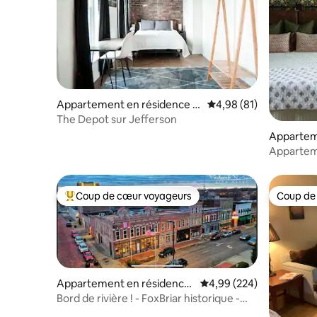
Appartement en résidence ⋅
Évaluation moyenne su
4,98 (81)
Paducah
The Depot sur Jefferson
Appartem
Paducah
Appartem
Coup de cœur voyageurs
Coup de
Coups de cœur voyageurs les plus appréciés
Coup de
Appartement en résidence
Évaluation moyenne sur 
4,99 (224)
⋅ Paducah
Bord de rivière ! - FoxBriar historique -
1 chambre élégante !