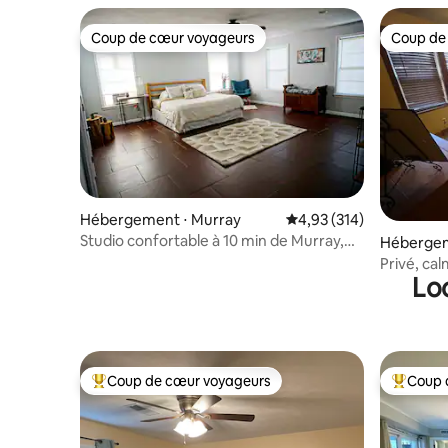
Coup de cœur voyageurs
Coup de
Coup de cœur voyageurs
Coup de
Hébergement ⋅ Murray
Évaluation moyenne sur
4,93 (314)
Studio confortable à 10 min de Murray,
Hébergem
20 min de Ky Lake !
Privé, cal
Lo
sur un ter
Coup de cœur voyageurs
Coup 
Coups de cœur voyageurs les plus appréciés
Coups de