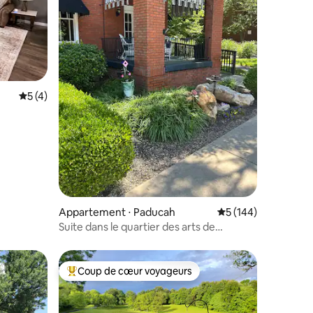
Évaluation moyenne sur la base de 4 commentaires : 5 sur 5
5 (4)
ntaires : 4,94 sur 5
Appartement ⋅ Paducah
Évaluation moyenne 
5 (144)
Suite dans le quartier des arts de
Paducah Lowertown
Coup de cœur voyageurs
lus appréciés
Coups de cœur voyageurs les plus appréciés