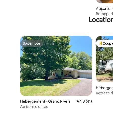
Appartem
Eddyville
Bel appa
Location
vue sur le 
Superhôte
Coup 
Superhôte
Coups de
Hébergeme
Retraite d
Hébergement ⋅ Grand Rivers
Évaluation moyenne s
4,8 (41)
Au bord d'un lac