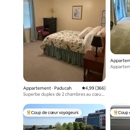
Appartem
Appartem
Appartement ⋅ Paducah
Évaluation moyenne sur 
4,99 (366)
Superbe duplex de 2 chambres au cœur
de Paducah
Coup de cœur voyageurs
Coup 
Coups de cœur voyageurs les plus appréciés
Coups de