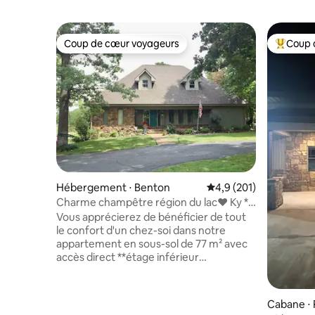
Coup de cœur voyageurs
Coup 
Coup de cœur voyageurs
Coups de
Hébergement ⋅ Benton
Évaluation moyenne su
4,9 (201)
Charme champêtre région du lac❤️ Ky * 2
chambres * Cuisine équipée * Salon *
Vous apprécierez de bénéficier de tout
Salle de bain
le confort d'un chez-soi dans notre
appartement en sous-sol de 77 m² avec
accès direct **étage inférieur
uniquement** Profitez d'un sommeil de
qualité exceptionnelle dans le lit king size
ou queen size. Les voyageurs apprécient
Cabane ⋅
les matelas confortables et le linge de lit