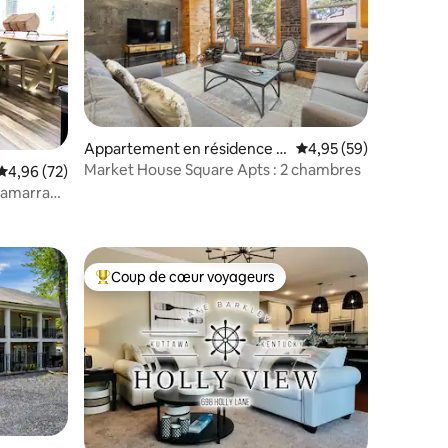
Appartement en résidence ⋅
Évaluation moyenne su
4,95 (59)
Paducah
Market House Square Apts : 2 chambres
Évaluation moyenne sur la base de 72 commentaires : 4,96 sur 5
4,96 (72)
c amarrage
taires : 4,94 sur 5
Coup de cœur voyageurs
Coups de cœur voyageurs les plus appréciés