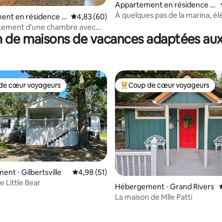
Appartement en résidence ⋅
Marshall County
À quelques pas de la marina, é
ent en résidence ⋅
Évaluation moyenne sur la base de 60 commen
4,83 (60)
maison de ville pour une escap
rtement d'une chambre avec
 de maisons de vacances adaptées aux
lac.
de cœur voyageurs
Coup de cœur voyageurs
 cœur voyageurs les plus appréciés
Coups de cœur voyageurs les p
nt ⋅ Gilbertsville
Évaluation moyenne sur la base de 51 comme
4,98 (51)
e Little Bear
Hébergement ⋅ Grand Rivers
La maison de Mlle Patti
ur la base de 41 commentaires : 4,8 sur 5