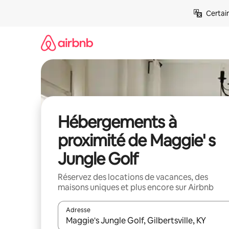
Aller
Certai
directement
au
contenu
Hébergements à
proximité de Maggie' s
Jungle Golf
Réservez des locations de vacances, des
maisons uniques et plus encore sur Airbnb
Adresse
Lorsque les résultats s'affichent, utilisez les flèc