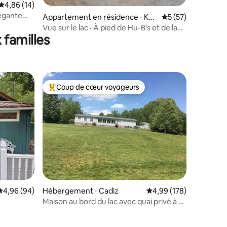
Évaluation moyenne sur la base de 14 commentaires : 4,86 sur 5
4,86 (14)
légante
taires : 4,83 sur 5
Appartement en résidence ⋅ Kut
Évaluation moyenne
5 (57)
ade
tawa
Vue sur le lac · À pied de Hu-B's et de la
 familles
marina de Kuttawa
Coup de cœur voyageurs
lus appréciés
Coups de cœur voyageurs les plus appréciés
ntaires : 4,98 sur 5
Évaluation moyenne sur la base de 94 commentaires : 4,96 sur 5
4,96 (94)
Hébergement ⋅ Cadiz
Évaluation moyenne sur
4,99 (178)
Maison au bord du lac avec quai privé à 2
amarres