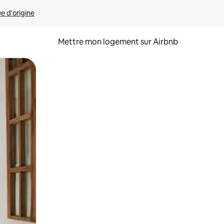
ue d'origine
Mettre mon logement sur Airbnb
sant glisser.