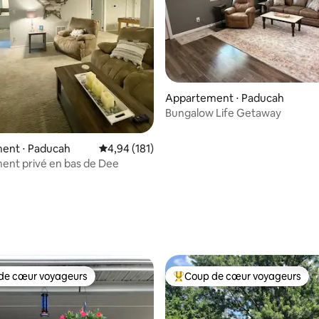
Appartement ⋅ Paducah
Bungalow Life Getaway
ent ⋅ Paducah
Évaluation moyenne sur la base de 181 comme
4,94 (181)
ent privé en bas de Dee
la base de 366 commentaires : 4,99 sur 5
de cœur voyageurs
Coup de cœur voyageurs
 cœur voyageurs les plus appréciés
Coups de cœur voyageurs les p