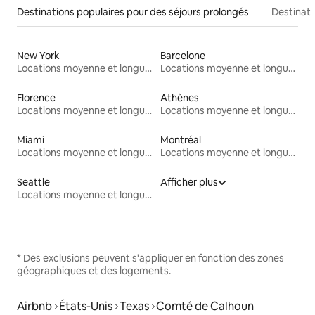
Destinations populaires pour des séjours prolongés
Destinati
New York
Barcelone
Locations moyenne et longue durée
Locations moyenne et longue durée
Florence
Athènes
Locations moyenne et longue durée
Locations moyenne et longue durée
Miami
Montréal
Locations moyenne et longue durée
Locations moyenne et longue durée
Seattle
Afficher plus
Locations moyenne et longue durée
* Des exclusions peuvent s'appliquer en fonction des zones
géographiques et des logements.
Airbnb
États-Unis
Texas
Comté de Calhoun