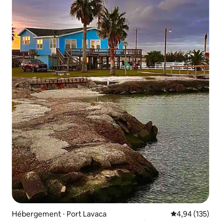
Hébergement ⋅ Port Lavaca
Évaluation moy
4,94 (135)