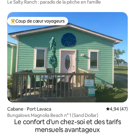
Le Salty Ranch : paradis de la pêche en famille
Coup de cœur voyageurs
Coups de cœur voyageurs les plus appréciés
Cabane ⋅ Port Lavaca
Évaluation mo
4,94 (47)
Bungalows Magnolia Beach n° 1 (Sand Dollar)
Le confort d'un chez-soi et des tarifs
mensuels avantageux