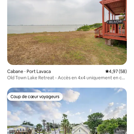
Cabane ⋅ Port Lavaca
Évaluation mo
4,97 (58)
Old Town Lake Retreat - Accès en 4x4 uniquement en cas
de pluie
Coup de cœur voyageurs
Coup de cœur voyageurs