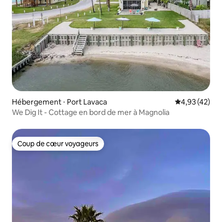
Hébergement ⋅ Port Lavaca
Évaluation mo
4,93 (42)
We Dig It - Cottage en bord de mer à Magnolia
Coup de cœur voyageurs
Coup de cœur voyageurs