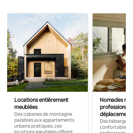
Locations entièrement
Nomades num
meublées
professionnel
déplacement
Des cabanes de montagne
paisibles aux appartements
Des hébergem
urbains pratiques, ces
confortables p
locations meublées offrent