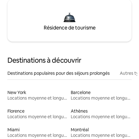
Résidence de tourisme
Destinations à découvrir
Destinations populaires pour des séjours prolongés
Autres t
New York
Barcelone
Locations moyenne et longue durée
Locations moyenne et longue durée
Florence
Athènes
Locations moyenne et longue durée
Locations moyenne et longue durée
Miami
Montréal
Locations moyenne et longue durée
Locations moyenne et longue durée