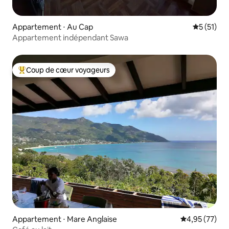
Appartement ⋅ Au Cap
Évaluation
5 (51)
Appartement indépendant Sawa
Coup de cœur voyageurs
Coups de cœur voyageurs les plus appréciés
Appartement ⋅ Mare Anglaise
Évaluation mo
4,95 (77)