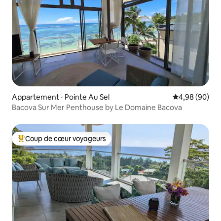
Appartement ⋅ Pointe Au Sel
Évaluation mo
4,98 (90)
Bacova Sur Mer Penthouse by Le Domaine Bacova
Coup de cœur voyageurs
Coups de cœur voyageurs les plus appréciés