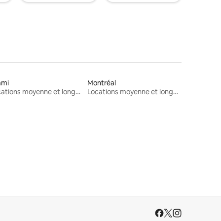
ami
Montréal
Locations moyenne et longue durée
Locations moyenne et longue durée