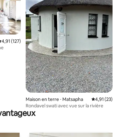
ntaires : 4,93 sur 5
valuation moyenne sur la base de 127 commentaires : 4,91 sur 5
4,91 (127)
ne
Maison en terre ⋅ Matsapha
Évaluation moyenne su
4,91 (23)
Rondavel swati avec vue sur la rivière
avantageux