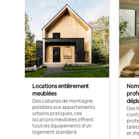
Locations entièrement
Noma
meublées
prof
dépl
Des cabanes de montagne
paisibles aux appartements
Des 
urbains pratiques, ces
confo
locations meublées offrent
profe
tous les équipements d'un
télét
logement standard.
et d'