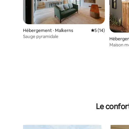
Hébergement ⋅ Malkerns
Évaluation moyenne
5 (14)
Sauge pyramidale
Hébergem
Maison mo
Le confor