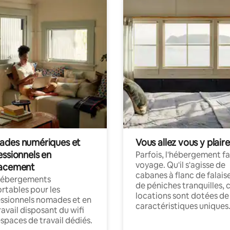
des numériques et
Vous allez vous y plaire
essionnels en
Parfois, l'hébergement fai
voyage. Qu'il s'agisse de
acement
cabanes à flanc de falais
hébergements
de péniches tranquilles, 
rtables pour les
locations sont dotées de
ssionnels nomades et en
caractéristiques uniques
ravail disposant du wifi
espaces de travail dédiés.