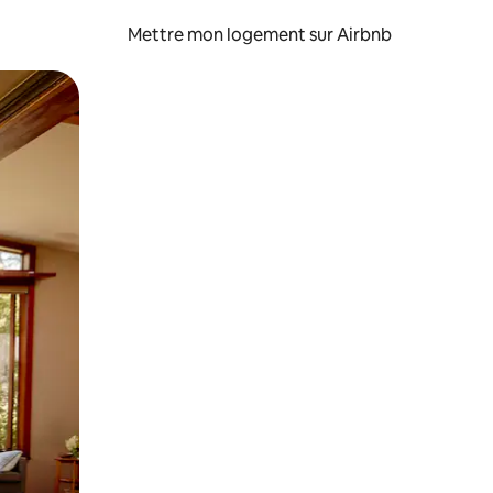
Mettre mon logement sur Airbnb
sant glisser.