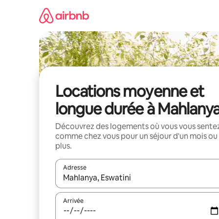
Aller
directement
au
contenu
Locations moyenne et
longue durée à Mahlany
Découvrez des logements où vous vous sente
comme chez vous pour un séjour d'un mois ou
plus.
Adresse
Lorsque les résultats s'affichent, utilisez les flèc
Arrivée