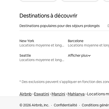
Destinations à découvrir
Destinations populaires pour des séjours prolongés
New York
Barcelone
Locations moyenne et longue durée
Seattle
Afficher plus
Locations moyenne et longue durée
* Des exclusions peuvent s'appliquer en fonction des zo
Airbnb
Eswatini
Manzini
Mahlanya
Locations m
© 2026 Airbnb, Inc.
Confidentialité
Conditions génér