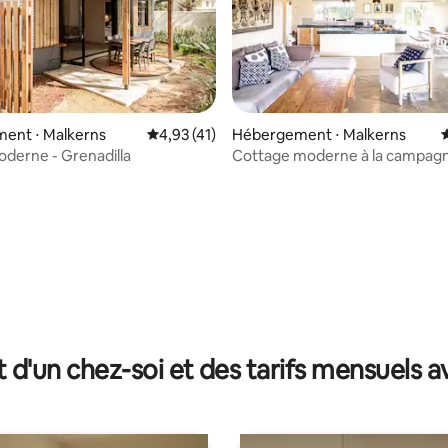
 sur la base de 14 commentaires : 5 sur 5
ent ⋅ Malkerns
Évaluation moyenne sur la base de 41 comme
4,93 (41)
Hébergement ⋅ Malkerns
É
derne - Grenadilla
Cottage moderne à la campag
t d'un chez-soi et des tarifs mensuels 