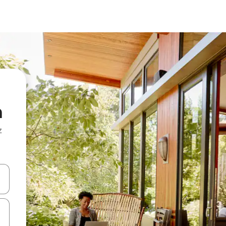
a
z
hes vers le haut et vers le bas pour les parcourir ou en appuyant et en fai