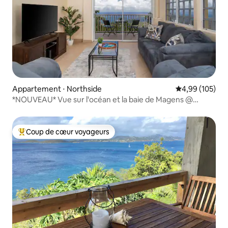
Appartement ⋅ Northside
Évaluation moy
4,99 (105)
*NOUVEAU* Vue sur l'océan et la baie de Magens @
NorthStar Escape
Coup de cœur voyageurs
Coups de cœur voyageurs les plus appréciés