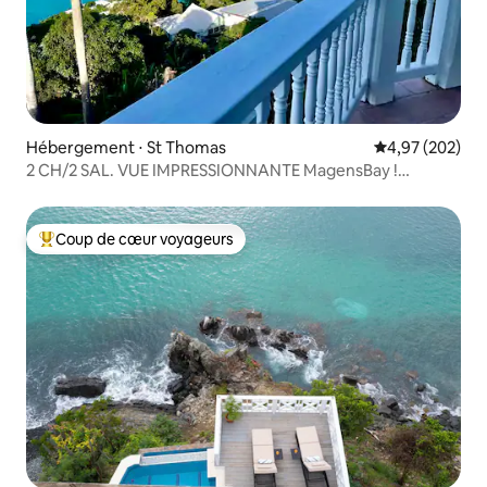
Hébergement ⋅ St Thomas
Évaluation moy
4,97 (202)
2 CH/2 SAL. VUE IMPRESSIONNANTE MagensBay !
SerenityNorthstar⭐️
Coup de cœur voyageurs
Coups de cœur voyageurs les plus appréciés