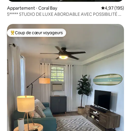
Appartement ⋅ Coral Bay
Évaluation moy
4,97 (195)
5***** STUDIO DE LUXE ABORDABLE AVEC POSSIBILITÉ DE
LOCATION DE JEEP
Coup de cœur voyageurs
Coups de cœur voyageurs les plus appréciés