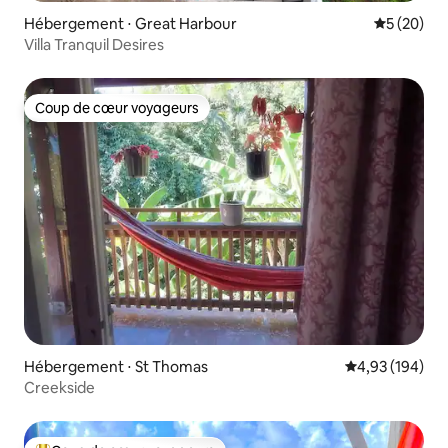
Hébergement ⋅ Great Harbour
Évaluation
5 (20)
Villa Tranquil Desires
Coup de cœur voyageurs
Coup de cœur voyageurs
Hébergement ⋅ St Thomas
Évaluation moy
4,93 (194)
Creekside