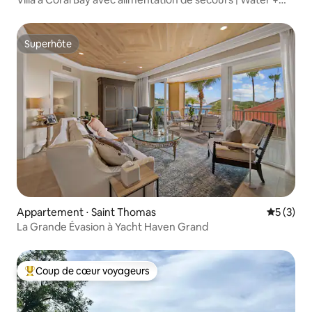
Sky
Superhôte
Superhôte
Appartement ⋅ Saint Thomas
Évaluatio
5 (3)
La Grande Évasion à Yacht Haven Grand
Coup de cœur voyageurs
Coups de cœur voyageurs les plus appréciés