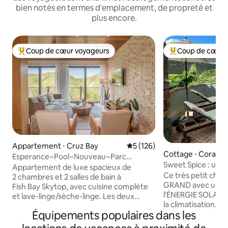
bien notés en termes d'emplacement, de propreté et
plus encore.
Coup de cœur voyageurs
Coup de cœur 
Coups de cœur voyageurs les plus appréciés
Coups de cœur vo
Appartement ⋅ Cruz Bay
Évaluation moyenne sur la ba
5 (126)
Cottage ⋅ Coral B
Esperance~Pool~Nouveau~Parc
Sweet Spice : un jo
national
Appartement de luxe spacieux de
une piscine !
Ce très petit chal
2 chambres et 2 salles de bain à
GRAND avec un por
Fish Bay Skytop, avec cuisine complète
l'ÉNERGIE SOLAIRE,
et lave-linge/sèche-linge. Les deux
la climatisation, un
chambres disposent de matelas
Équipements populaires dans les
espace de fitness 
Loom & Leaf en mousse à mémoire de
piscine. Avec un
forme. Chambre principale avec lit