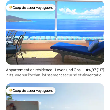
Coup de cœur voyageurs
Coups de cœur voyageurs les plus appréciés
Appartement en résidence ⋅ Lovenlund Gns
Évaluation moy
4,97 (117)
2 lits, vue sur l'océan, lotissement sécurisé et alimentation
de secours
Coup de cœur voyageurs
Coups de cœur voyageurs les plus appréciés