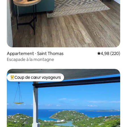
Appartement ⋅ Saint Thomas
Évaluation moy
4,98 (220)
Escapade à la montagne
Coup de cœur voyageurs
Coups de cœur voyageurs les plus appréciés