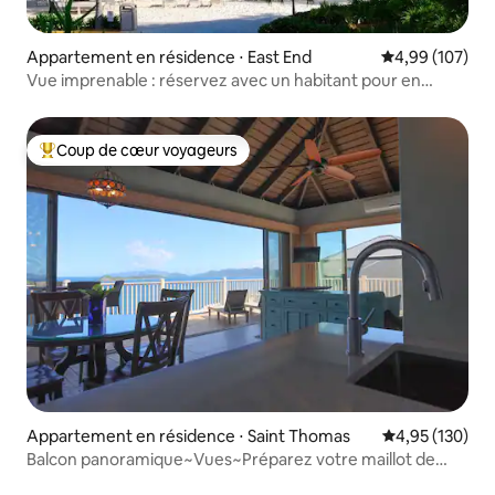
Appartement en résidence ⋅ East End
Évaluation moy
4,99 (107)
Vue imprenable : réservez avec un habitant pour en
savoir plus !
Coup de cœur voyageurs
Coups de cœur voyageurs les plus appréciés
Appartement en résidence ⋅ Saint Thomas
Évaluation moy
4,95 (130)
Balcon panoramique~Vues~Préparez votre maillot de
bain !