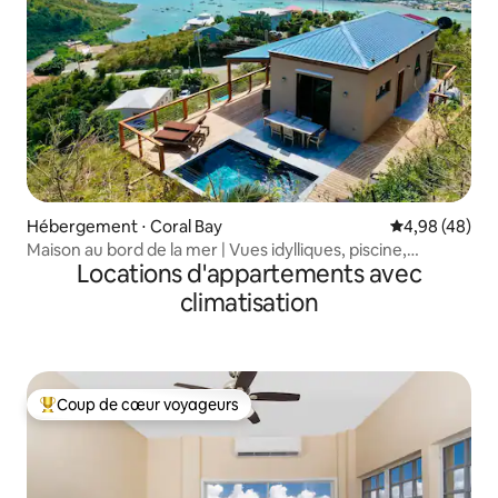
Hébergement ⋅ Coral Bay
Évaluation mo
4,98 (48)
Maison au bord de la mer | Vues idylliques, piscine,
Locations d'appartements avec
climatisation
climatisation
Coup de cœur voyageurs
Coups de cœur voyageurs les plus appréciés