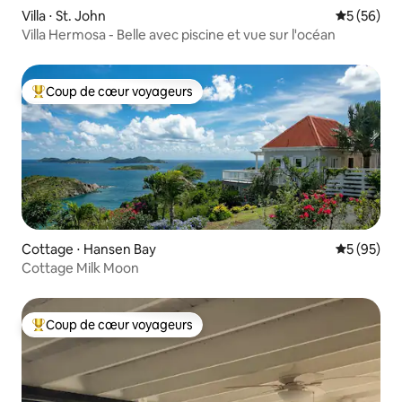
Villa ⋅ St. John
Évaluation
5 (56)
Villa Hermosa - Belle avec piscine et vue sur l'océan
Coup de cœur voyageurs
Coups de cœur voyageurs les plus appréciés
Cottage ⋅ Hansen Bay
Évaluation
5 (95)
Cottage Milk Moon
Coup de cœur voyageurs
Coups de cœur voyageurs les plus appréciés