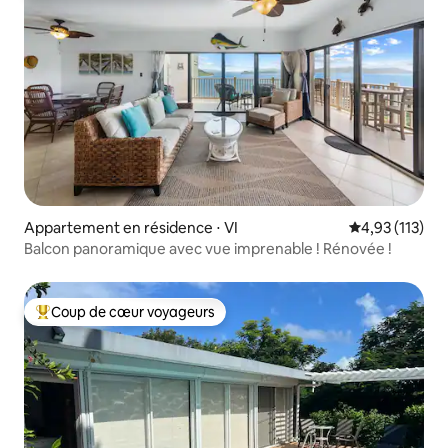
Appartement en résidence ⋅ VI
Évaluation moy
4,93 (113)
Balcon panoramique avec vue imprenable ! Rénovée !
Coup de cœur voyageurs
Coups de cœur voyageurs les plus appréciés