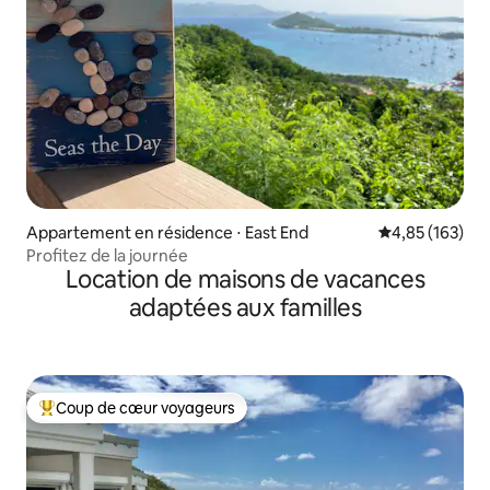
Appartement en résidence ⋅ East End
Évaluation moy
4,85 (163)
Profitez de la journée
Location de maisons de vacances
adaptées aux familles
Coup de cœur voyageurs
Coups de cœur voyageurs les plus appréciés