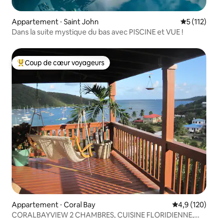
Appartement ⋅ Saint John
Évaluation 
5 (112)
Dans la suite mystique du bas avec PISCINE et VUE !
Coup de cœur voyageurs
Coups de cœur voyageurs les plus appréciés
Appartement ⋅ Coral Bay
Évaluation mo
4,9 (120)
CORALBAYVIEW 2 CHAMBRES, CUISINE FLORIDIENNE,