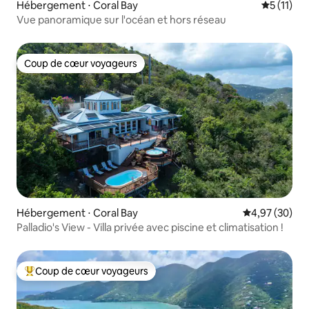
Hébergement ⋅ Coral Bay
Évaluatio
5 (11)
Vue panoramique sur l'océan et hors réseau
Coup de cœur voyageurs
Coup de cœur voyageurs
Hébergement ⋅ Coral Bay
Évaluation mo
4,97 (30)
Palladio's View - Villa privée avec piscine et climatisation !
Coup de cœur voyageurs
Coups de cœur voyageurs les plus appréciés