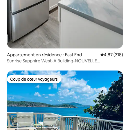
Appartement en résidence ⋅ East End
Évaluation moy
4,87 (318)
Sunrise Sapphire West-A Building-NOUVELLE
CLIMATISATION-
Coup de cœur voyageurs
Coup de cœur voyageurs