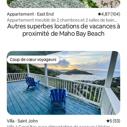
Appartement ⋅ East End
Évaluation moy
4,87 (104)
Appartement meublé de 2 chambres et 2 salles de bain
Autres superbes locations de vacances à
n° 1
proximité de Maho Bay Beach
Coup de cœur voyageurs
Coup de cœur voyageurs
Villa ⋅ Saint John
Évaluation
5 (53)
Villa à Coral Bay avec alimentation de secours | Water +