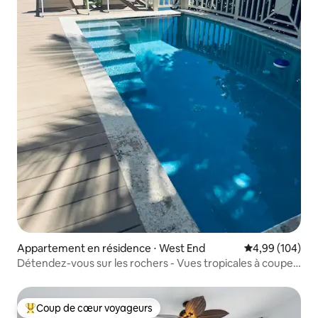
Appartement en résidence ⋅ West End
Évaluation moy
4,99 (104)
Détendez-vous sur les rochers - Vues tropicales à couper
le souffle !
Coup de cœur voyageurs
Coups de cœur voyageurs les plus appréciés