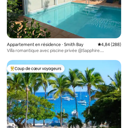
Appartement en résidence ⋅ Smith Bay
Évaluation moy
4,84 (288)
Villa romantique avec piscine privée @Sapphire.
Générateur.
Coup de cœur voyageurs
Coups de cœur voyageurs les plus appréciés