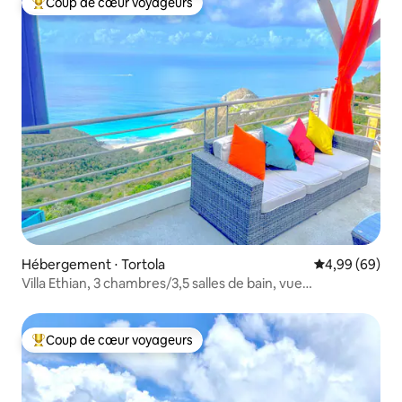
Coup de cœur voyageurs
Coups de cœur voyageurs les plus appréciés
Hébergement ⋅ Tortola
Évaluation mo
4,99 (69)
Villa Ethian, 3 chambres/3,5 salles de bain, vue
panoramique, climatisation
Coup de cœur voyageurs
Coups de cœur voyageurs les plus appréciés