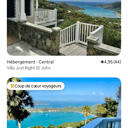
Hébergement ⋅ Central
Évaluation mo
4,95 (44)
Villa Just Right St John
Coup de cœur voyageurs
Coups de cœur voyageurs les plus appréciés