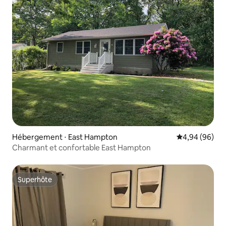
Hébergement ⋅ East Hampton
Évaluation mo
4,94 (96)
Charmant et confortable East Hampton
Superhôte
Superhôte