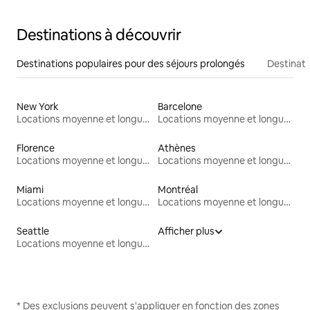
Destinations à découvrir
Destinations populaires pour des séjours prolongés
Destinati
New York
Barcelone
Locations moyenne et longue durée
Locations moyenne et longue durée
Florence
Athènes
Locations moyenne et longue durée
Locations moyenne et longue durée
Miami
Montréal
Locations moyenne et longue durée
Locations moyenne et longue durée
Seattle
Afficher plus
Locations moyenne et longue durée
* Des exclusions peuvent s'appliquer en fonction des zones