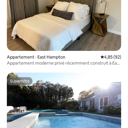
Appartement ⋅ East Hampton
Évaluation mo
4,85 (92)
Appartement moderne privé récemment construit à East
Hampton !
Superhôte
Superhôte