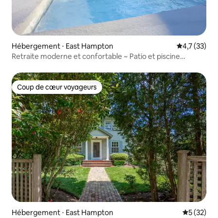
Hébergement ⋅ East Hampton
Évaluation m
4,7 (33)
Retraite moderne et confortable ~ Patio et piscine
extérieure d'eau salée
Coup de cœur voyageurs
Coup de cœur voyageurs
Hébergement ⋅ East Hampton
Évaluation
5 (32)