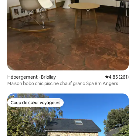
Hébergement ⋅ Briollay
Évaluation moy
4,85 (261)
Maison bobo chic piscine chauf grand Spa 8m Angers
Coup de cœur voyageurs
Coup de cœur voyageurs