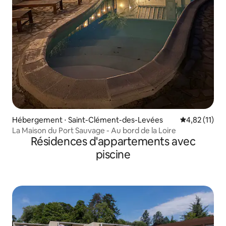
Hébergement ⋅ Saint-Clément-des-Levées
Évaluation mo
4,82 (11)
La Maison du Port Sauvage - Au bord de la Loire
Résidences d'appartements avec
piscine