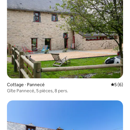
Cottage ⋅ Pannecé
Évaluatio
5 (6)
Gîte Pannecé, 5 pièces, 8 pers.