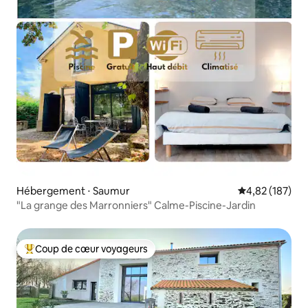
Hébergement ⋅ Saumur
Évaluation moy
4,82 (187)
"La grange des Marronniers" Calme-Piscine-Jardin
Coup de cœur voyageurs
Coups de cœur voyageurs les plus appréciés