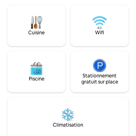
charme des vieilles pierres et poutres
chevaux et animau
apparentes. 3 gîtes dans une ancienne
piscine est access
étable.
suivant les périod
Cuisine
Wifi
Stationnement
Piscine
gratuit sur place
Climatisation