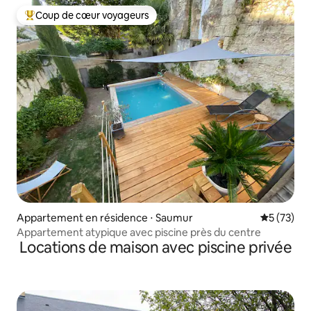
Coup de cœur voyageurs
Coups de cœur voyageurs les plus appréciés
Appartement en résidence ⋅ Saumur
Évaluation
5 (73)
Appartement atypique avec piscine près du centre
Locations de maison avec piscine privée