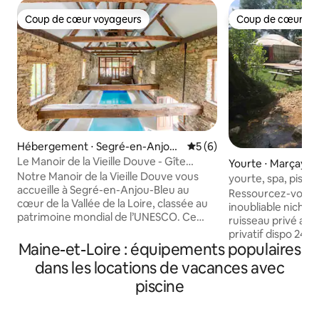
Coup de cœur voyageurs
Coup de cœur vo
Coup de cœur voyageurs
Coup de cœur vo
Hébergement ⋅ Segré-en-Anjou
Évaluation moyenne sur la 
5 (6)
Bleu
Le Manoir de la Vieille Douve - Gîte
Yourte ⋅ Marçay
Bramley
Notre Manoir de la Vieille Douve vous
yourte, spa, pisci
accueille à Segré-en-Anjou-Bleu au
Ressourcez-vous 
cœur de la Vallée de la Loire, classée au
inoubliable niché 
patrimoine mondial de l’UNESCO. Ce
ruisseau privé ave
véritable havre de paix sera le refuge
privatif dispo 24/24
idéal pour tous, intimiste pour les
Maine-et-Loire : équipements populaires
piscine chauffée 
amoureux en quête de ressourcement,
gîtes et les propri
dans les locations de vacances avec
chaleureux et festif pour y partager des
pilotis, cuisines, 
piscine
moments inoubliables en famille ou
aire de jeux.. 1 lit 
entre amis. Le manoir du XVI siècle,
de Chinon, des châ
entièrement restauré, allie le confort au
pleine nature ento