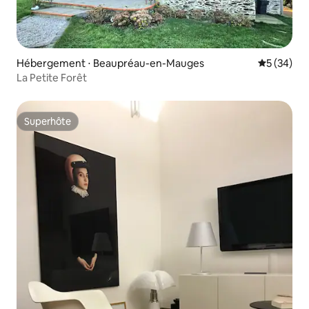
Hébergement ⋅ Beaupréau-en-Mauges
Évaluation
5 (34)
La Petite Forêt
Superhôte
Superhôte