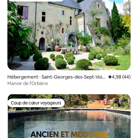
Hébergement ⋅ Saint-Georges-des-Sept-Voie
Évaluation mo
4,98 (44)
s
Manoir de l'Orbière
Coup de cœur voyageurs
Coup de cœur voyageurs