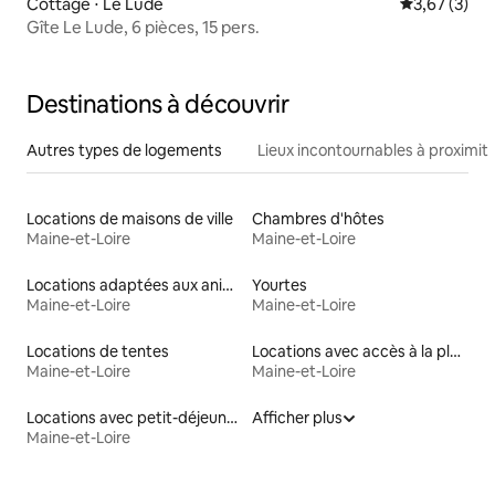
Cottage ⋅ Le Lude
Évaluation m
3,67 (3)
Gîte Le Lude, 6 pièces, 15 pers.
Destinations à découvrir
Autres types de logements
Lieux incontournables à proximit
Locations de maisons de ville
Chambres d'hôtes
Maine-et-Loire
Maine-et-Loire
Locations adaptées aux animaux
Yourtes
Maine-et-Loire
Maine-et-Loire
Locations de tentes
Locations avec accès à la plage
Maine-et-Loire
Maine-et-Loire
Locations avec petit-déjeuner
Afficher plus
Maine-et-Loire