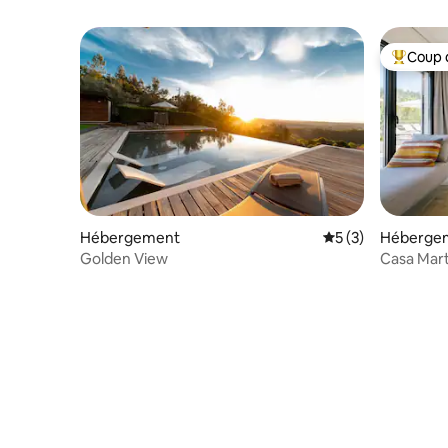
Coup 
Coups de
Hébergement
Évaluation moyenn
5 (3)
Héberge
Golden View
Casa Mart
rêve