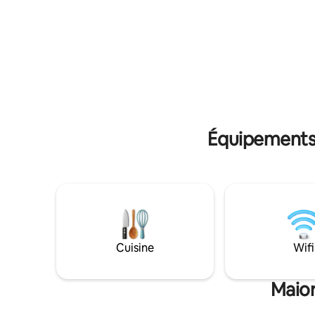
pêcheurs pittoresque, connue pour les
vous pouv
plus grandes vagues du monde, la
Il y a un 
pittoresque ville portuaire de Sao
service po
Martinho et le village médiéval d'Óbidos,
conduisez 
tous à quelques minutes.
min pour 
Interdict
Équipements 
Cuisine
Wifi
Maior