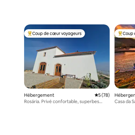
Coup de cœur voyageurs
Coup 
Coups de cœur voyageurs les plus appréciés
Coups de
Hébergement
Évaluation moyenne 
5 (78)
Héberge
Rosária. Privé confortable, superbes
Casa da 
vues, frais en été