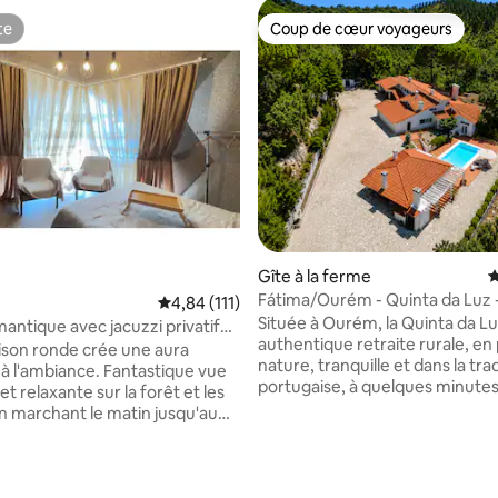
te
Coup de cœur voyageurs
te
Coup de cœur voyageurs
 la base de 177 commentaires : 4,95 sur 5
Gîte à la ferme
É
Fátima/Ourém - Quinta da Luz -
Évaluation moyenne sur la base de 111 comme
4,84 (111)
déjeuner/piscine chauffée
Située à Ourém, la Quinta da L
ntique avec jacuzzi privatif
authentique retraite rurale, en 
igueira da Foz
son ronde crée une aura
nature, tranquille et dans la tra
 à l'ambiance. Fantastique vue
portugaise, à quelques minute
 et relaxante sur la forêt et les
Fátima, idéale pour le repos, la s
En marchant le matin jusqu'au
et des expériences uniques. Qu
 chant des oiseaux et au soleil
Luz est plus qu'un hébergement
 par la fenêtre. La course le long
une expérience au cœur de la
rs forestiers vous aidera à vous
portugaise. Ici, la météo ralenti
r. Pour une détente complète,