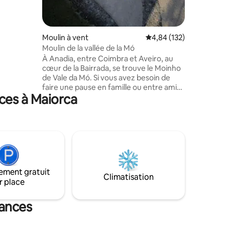
son de la
t la douce
'est
se
Moulin à vent
Évaluation moyenne sur
4,84 (132)
Moulin de la vallée de la Mó
À Anadia, entre Coimbra et Aveiro, au
cœur de la Bairrada, se trouve le Moinho
de Vale da Mó. Si vous avez besoin de
faire une pause en famille ou entre amis,
ces à Maiorca
c'est l'endroit idéal pour le faire. Cet
espace dispose de 3 chambres et 3 salles
de bains, cuisine équipée, salon avec
récupérateur de chaleur. Son
environnement est la nature dans sa
forme la plus pure. Venez respirer cet air,
vous détendre dans le jardin ou sur le
porche et terminer la journée avec un
ement gratuit
coucher de soleil à couper le souffle.
Climatisation
r place
cances