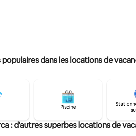
journées sont marquées par le 
ez vous imprégner du jacuzzi.
nature, l'odeur du four à bois e
arrêt de bus à côté de la maison,
lumière qui entoure la ferme. C
ur Figueira da Foz. Si vous
l'endroit idéal pour se reposer, 
votre propre voiture, il faut 10
reconnecter.
rejoindre Marina City.
ion de fumer dans la maison.
populaires dans les locations de vacan
Stationn
Piscine
su
ca : d'autres superbes locations de va