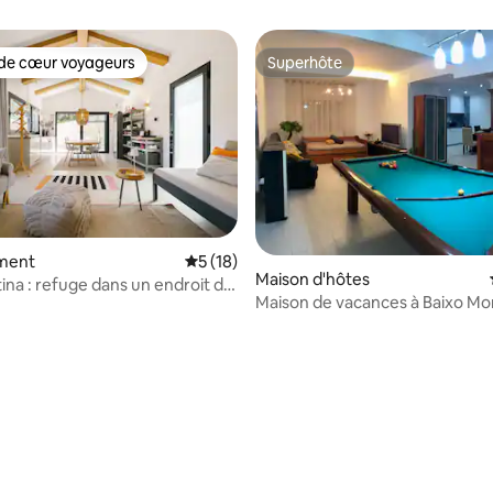
de cœur voyageurs
Superhôte
 cœur voyageurs les plus appréciés
Superhôte
e sur la base de 3 commentaires : 5 sur 5
ment
Évaluation moyenne sur la base de 18 co
5 (18)
Maison d'hôtes
ina : refuge dans un endroit de
Maison de vacances à Baixo M