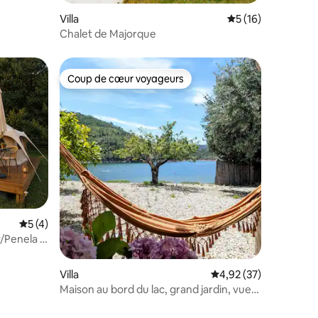
Villa
Évaluation moyenne
5 (16)
Chalet de Majorque
Coup de cœur voyageurs
Coup de cœur voyageurs
taires : 4,98 sur 5
Évaluation moyenne sur la base de 4 commentaires : 5 sur 5
5 (4)
/Penela :
Villa
Évaluation moyenne su
4,92 (37)
Maison au bord du lac, grand jardin, vue
imprenable, jacuzzi