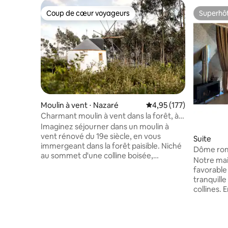
Coup de cœur voyageurs
Superhô
Coup de cœur voyageurs
Superhô
Moulin à vent ⋅ Nazaré
Évaluation moyenne sur
4,95 (177)
Charmant moulin à vent dans la forêt, à
10 min de la plage
Imaginez séjourner dans un moulin à
vent rénové du 19e siècle, en vous
Suite
immergeant dans la forêt paisible. Niché
Dôme roma
au sommet d'une colline boisée,
près de F
Notre mai
l'emplacement du moulin à vent vous
favorable
permet de profiter des sentiers
tranquille
adjacents et de vous baigner dans la
collines. 
nature et également d'explorer
silence du
certaines des meilleures plages de la
qui brille
côte de l'argent, à seulement quelques
des sentie
minutes. Explorez Nazaré, une ville de
rafraîchi