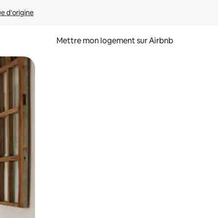
ue d'origine
Mettre mon logement sur Airbnb
sant glisser.