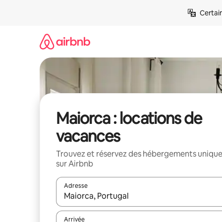
Aller
Certai
directement
au
contenu
Maiorca : locations de
vacances
Trouvez et réservez des hébergements uniqu
sur Airbnb
Adresse
Lorsque les résultats s'affichent, utilisez les flèc
Arrivée