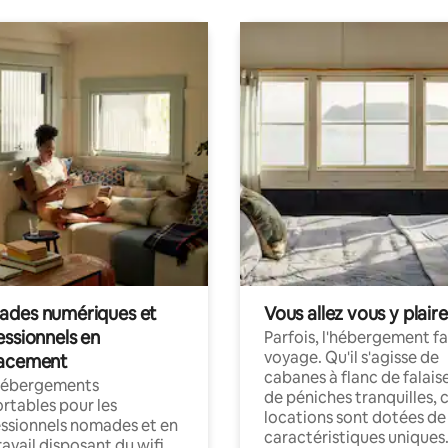
des numériques et
Vous allez vous y plaire
essionnels en
Parfois, l'hébergement fai
voyage. Qu'il s'agisse de
acement
cabanes à flanc de falais
hébergements
de péniches tranquilles, 
rtables pour les
locations sont dotées de
ssionnels nomades et en
caractéristiques uniques
ravail disposant du wifi