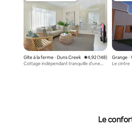
Gîte à la ferme ⋅ Duns Creek
Évaluation moyenne sur 
4,92 (148)
Grange ⋅ 
Cottage indépendant tranquille d'une
Le cintre
chambre
Le confor