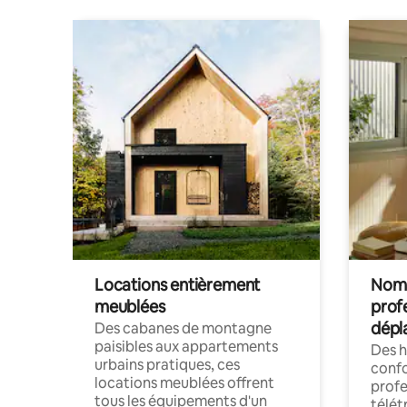
Locations entièrement
Noma
meublées
prof
dépl
Des cabanes de montagne
paisibles aux appartements
Des 
urbains pratiques, ces
confo
locations meublées offrent
profe
tous les équipements d'un
télét