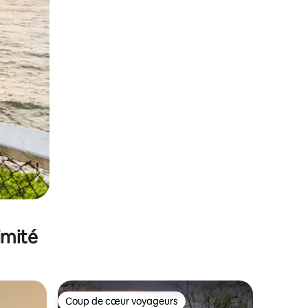
imité
Coup de cœur voyageurs
lus appréciés
Coup de cœur voyageurs