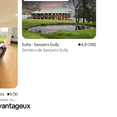
Suite ⋅ Sawyers Gully
Évaluation moyenne su
4,9 (105)
Sentiers de Sawyers Gully
ntaires : 4,97 sur 5
hts
Évaluation moyenne sur la base de 9 commentaires : 5 sur 5
5 (9)
 avec vue
avantageux
té