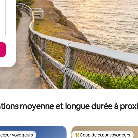
tions moyenne et longue durée à prox
 cœur voyageurs
Coup de cœur voyageurs
 cœur voyageurs
Coups de cœur voyageurs les p