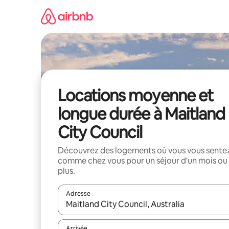
Aller
directement
au
contenu
Locations moyenne et
longue durée à Maitland
City Council
Découvrez des logements où vous vous sente
comme chez vous pour un séjour d'un mois ou
plus.
Adresse
Lorsque les résultats s'affichent, utilisez les flèc
Arrivée