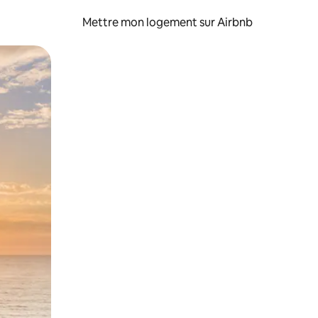
Mettre mon logement sur Airbnb
sant glisser.