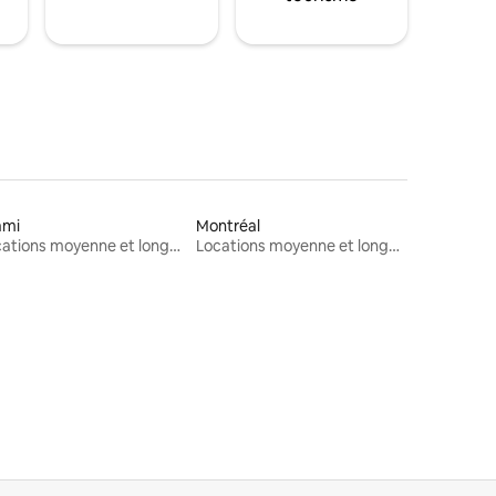
ami
Montréal
Locations moyenne et longue durée
Locations moyenne et longue durée