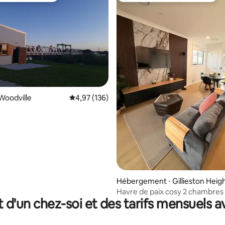
la base de 148 commentaires : 4,92 sur 5
Woodville
Évaluation moyenne sur la base de 136 comme
4,97 (136)
Hébergement ⋅ Gillieston Heig
Havre de paix cosy 2 chambres
t d'un chez-soi et des tarifs mensuels 
sur le lac | Kangourous en liber