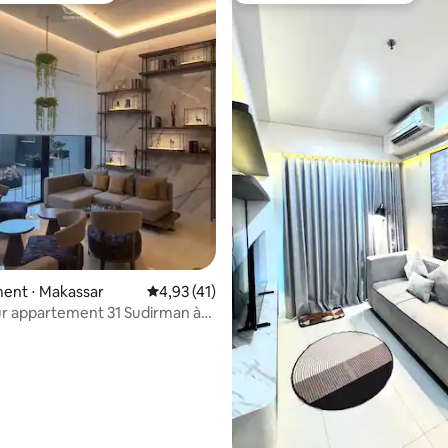
ent ⋅ Makassar
Évaluation moyenne sur la base de 41 comme
4,93 (41)
ur appartement 31 Sudirman à
r la base de 12 commentaires : 4,92 sur 5