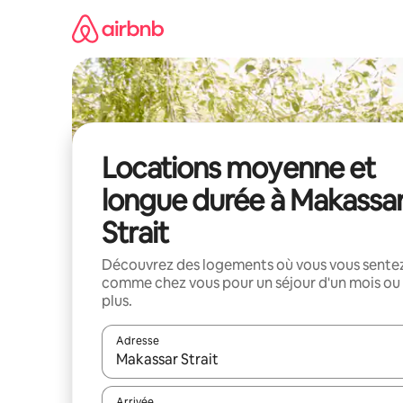
Aller
directement
au
contenu
Locations moyenne et
longue durée à Makassa
Strait
Découvrez des logements où vous vous sente
comme chez vous pour un séjour d'un mois ou
plus.
Adresse
Lorsque les résultats s'affichent, utilisez les flèc
Arrivée