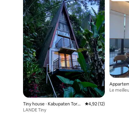
Appartem
Le meille
Makassar
Tiny house ⋅ Kabupaten Toraj
Évaluation moyenne su
4,92 (12)
a Utara
LANDE Tiny