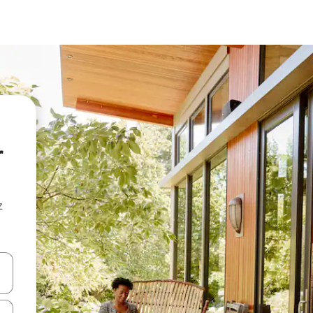
r
z
hes vers le haut et vers le bas pour les parcourir ou en appuyant et en fai