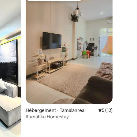
ntaires : 4,93 sur 5
Hébergement ⋅ Tamalanrea
Évaluation moyenne
5 (12)
Rumahku Homestay