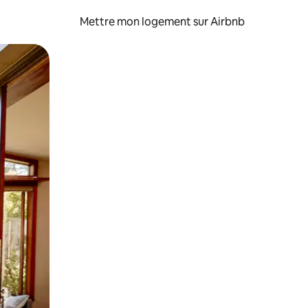
Mettre mon logement sur Airbnb
sant glisser.