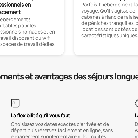
essionnels en
Parfois, l'hébergement fai
voyage. Qu'il s'agisse de
acement
cabanes à flanc de falais
hébergements
de péniches tranquilles, 
rtables pour les
locations sont dotées de
ssionnels nomades et en
caractéristiques uniques
ravail disposant du wifi
espaces de travail dédiés.
ments et avantages des séjours longu
La flexibilité qu'il vous faut
L
Choisissez vos dates exactes d'arrivée et de
D
départ puis réservez facilement en ligne, sans
v
engagement supplémentaire ni formalités
m