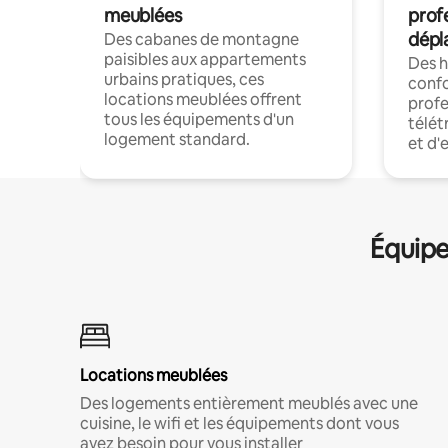
meublées
prof
dépl
Des cabanes de montagne
paisibles aux appartements
Des 
urbains pratiques, ces
confo
locations meublées offrent
profe
tous les équipements d'un
télét
logement standard.
et d'
Équipe
Locations meublées
Des logements entièrement meublés avec une
cuisine, le wifi et les équipements dont vous
avez besoin pour vous installer