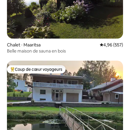
Chalet ⋅ Maaritsa
Évaluation moy
4,96 (557)
Belle maison de sauna en bois
Coup de cœur voyageurs
Coups de cœur voyageurs les plus appréciés