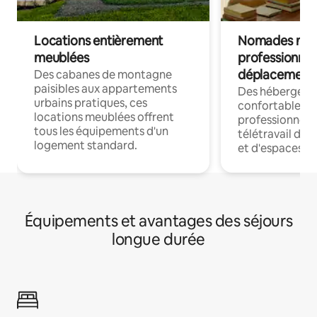
Locations entièrement
Nomades num
meublées
professionnel
déplacement
Des cabanes de montagne
paisibles aux appartements
Des hébergem
urbains pratiques, ces
confortables p
locations meublées offrent
professionnels
tous les équipements d'un
télétravail dis
logement standard.
et d'espaces de
Équipements et avantages des séjours
longue durée