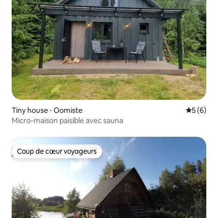
Tiny house ⋅ Oomiste
Évaluatio
5 (6)
Micro-maison paisible avec sauna
Coup de cœur voyageurs
Coup de cœur voyageurs