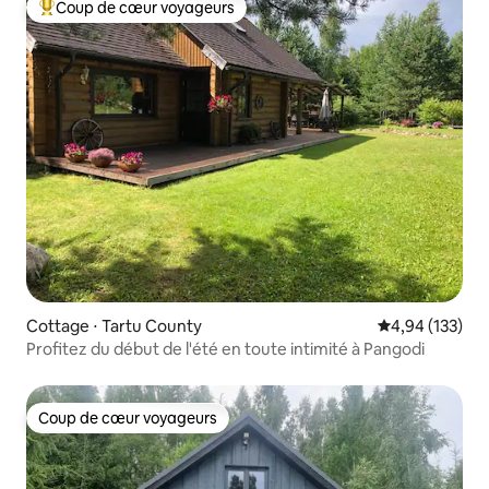
Coup de cœur voyageurs
Coups de cœur voyageurs les plus appréciés
Cottage ⋅ Tartu County
Évaluation moy
4,94 (133)
Profitez du début de l'été en toute intimité à Pangodi
Coup de cœur voyageurs
Coup de cœur voyageurs