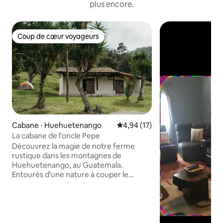
plus encore.
Coup de cœur voyageurs
Coup de cœur voyageurs
Cabane ⋅ Huehuetenango
Évaluation moyenne sur la base
4,94 (17)
La cabane de l'oncle Pepe
Découvrez la magie de notre ferme
rustique dans les montagnes de
Huehuetenango, au Guatemala.
Entourés d'une nature à couper le
souffle, les chants des oiseaux et le doux
murmure du vent créent une
atmosphère romantique et
chaleureuse, parfaite pour les couples
en quête d'une escapade paisible. Notre