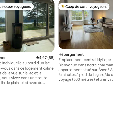
de cœur voyageurs
Coup de cœur voyageurs
 cœur voyageurs les plus appréciés
Coups de cœur voyageurs les p
Hébergement
ment
Évaluation moyenne sur la base de 68 commen
4,97 (68)
Emplacement central idyllique
e individuelle au bord d'un lac
Bienvenue dans notre charman
-vous dans ce logement calme
appartement situé sur Åsen ! À
 de la vue sur le lac et la
5 minutes à pied de la gare/du 
voyage (500 mètres) et à envir
illa de plain-pied avec de
15 minutes à pied du centre-vill
enêtres et des portes
L'appartement est situé à Enkö
es géantes face au lac. La
proximité de tout ce que la ville a
spose d'une cheminée et d'un
L'appartement fait 55 mètres c
 sur la base de 22 commentaires : 5 sur 5
au sol dans toute la maison. La
dispose d'une chambre, d'une s
spose de 3 chambres et 1
bain, d'une cuisine et d'un salon
vec canapé convertible. Salon
cuisine est entièrement équipé