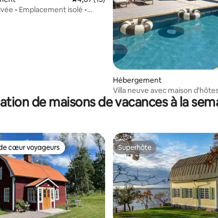
rivée • Emplacement isolé •
e
ur la base de 51 commentaires : 4,9 sur 5
Hébergement
Villa neuve avec maison d'hôte
ation de maisons de vacances à la sem
l'archipel de Stockholm
de cœur voyageurs
Superhôte
 cœur voyageurs les plus appréciés
Superhôte