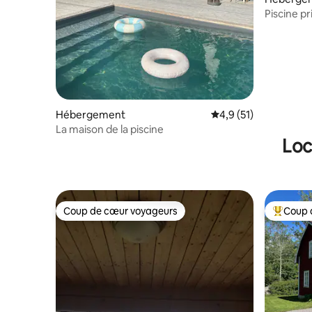
Piscine p
Orangeri
Hébergement
Évaluation moyenne s
4,9 (51)
La maison de la piscine
Loc
Coup de cœur voyageurs
Coup 
Coup de cœur voyageurs
Coups de