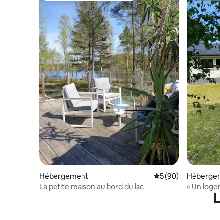
Hébergement
Évaluation moyenne 
5 (90)
Héberge
La petite maison au bord du lac
« Un logem
L
toute l'an