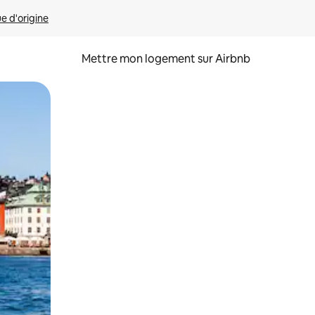
ue d'origine
Mettre mon logement sur Airbnb
sant glisser.