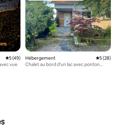
Évaluation moyenne sur la base de 49 commentaires : 5 sur 5
5 (49)
Hébergement
Évaluation moyenne
5 (28)
avec vue
Chalet au bord d'un lac avec ponton
privé
ntaires : 4,79 sur 5
es