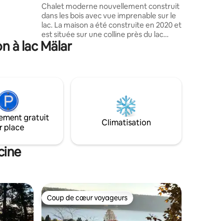
sur le lac
Chalet moderne nouvellement construit
apsules,
dans les bois avec vue imprenable sur le
lac. La maison a été construite en 2020 et
iène sont
est située sur une colline près du lac
sselle pour
n à lac Mälar
Mälaren à seulement 1 heure de
ns salon
Stockholm. La maison dispose de
3 chambres, dont 2 avec lit double et 1
avec lit superposé. Toutes les chambres
ont des rideaux occultants pour que la
chambre soit complètement sombre.
1 salle de bains avec toilettes et 1 WC
pour les invités. Il y a également un sauna
ement gratuit
nouvellement construit. Un grand
Climatisation
r place
salon/cuisine avec une vue incroyable à
travers les grandes fenêtres. Les fêtes
ne sont pas autorisées.
cine
Coup de cœur voyageurs
Coup de cœur voyageurs