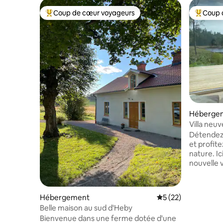
Coup de cœur voyageurs
Coup 
Coups de cœur voyageurs les plus appréciés
Coups de
Héberge
Villa neuv
Détendez
et profitez
nature. Ici, vous vivez dans une toute
nouvelle v
grandes f
coulissant
maison di
Hébergement
Évaluation moyenne
5 (22)
chauffage 
Belle maison au sud d'Heby
maison di
Bienvenue dans une ferme dotée d'une
chambre a