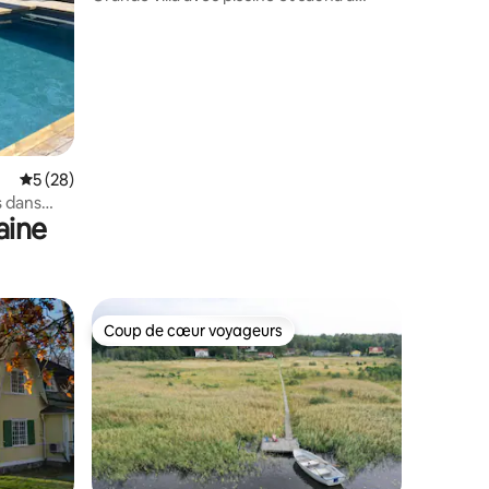
Stockholm
Évaluation moyenne sur la base de 28 commentaires : 5 sur 5
5 (28)
s dans
aine
Coup de cœur voyageurs
Coup de cœur voyageurs