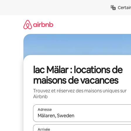
Aller
Certai
directement
au
contenu
lac Mälar : locations de
maisons de vacances
Trouvez et réservez des maisons uniques sur
Airbnb
Adresse
Lorsque les résultats s'affichent, utilisez les flèc
Arrivée