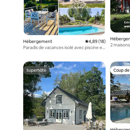
Héberge
Hébergement
Évaluation moyenne su
4,89 (18)
2 maisons
Paradis de vacances isolé avec piscine et
vue sur l
sauna
Superhôte
Coup de
Superhôte
Coup de
Héberge