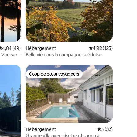
entaires : 4,9 sur 5
Évaluation moyenne sur la base de 49 commentaires : 4,84 sur 5
4,84 (49)
Hébergement
Évaluation moyenne sur
4,92 (125)
. Vue sur
Belle vie dans la campagne suédoise.
Coup de cœur voyageurs
Coup de cœur voyageurs
Hébergement
Évaluation moyenne
5 (32)
Grande villa avec piscine et sauna à
ntaires : 4,87 sur 5