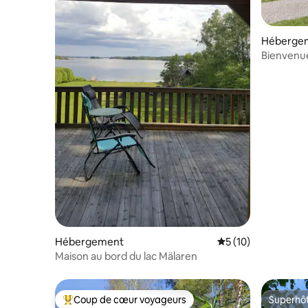
Héberge
Bienvenue 
Hébergement
Évaluation moyenne
5 (10)
Maison au bord du lac Mälaren
Coup de cœur voyageurs
Superhô
Coups de cœur voyageurs les plus appréciés
Superhô