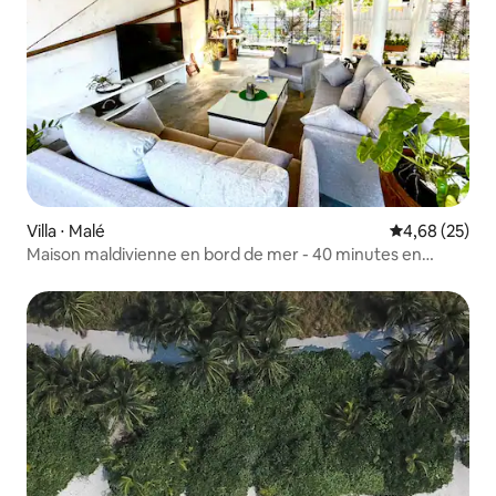
Villa ⋅ Malé
Évaluation mo
4,68 (25)
Maison maldivienne en bord de mer - 40 minutes en
bateau de Malé