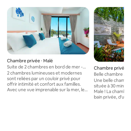
Chambre privée ⋅ Malé
Suite de 2 chambres en bord de mer -
Chambre privée ⋅
40 minutes de Malé
2 chambres lumineuses et modernes
Belle chambre avec
sont reliées par un couloir privé pour
minutes en batea
Une belle chambre
offrir intimité et confort aux familles.
située à 30 minut
Avec une vue imprenable sur la mer, les
Male ! La chambre dispose d'une salle de
deux chambres vous invitent à vous
bain privée, d'une 
détendre et à profiter de la peinture du
climatisation, d'
ciel en constante évolution. Il y a une
d'un coffre-fort et 
option de 1 lit double ou 2 lits jumeaux
commune pour tou
dans chaque chambre. Toutes les
prix comprend le p
chambres sont équipées d'une
nettoyage quotidie
télévision CONNECTÉE, d'une
De plus, en tant q