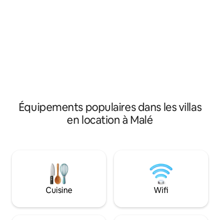
climatisation, d'une CONNEXION WI-FI,
vacances, je suis 
d'un balcon privé, d'une cafetière, d'une
aider à planifier vo
armoire et d'un coffre-fort. De plus, en
suffit de me film
tant que planificateur de vacances, je
demande n'est tro
suis disponible pour vous aider à
grande :) *Veuillez noter que pour 3
organiser votre voyage de A à Z - il vous
personnes, seule
suffit de me envoyer un message !
hors piscine peut 
Équipements populaires dans les villas
en location à Malé
Cuisine
Wifi