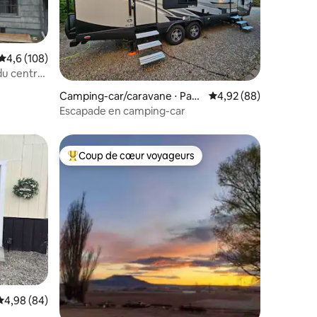
Évaluation moyenne sur la base de 108 commentaires : 4,6 sur 5
4,6 (108)
du centre-
mmentaires : 5 sur 5
Camping-car/caravane ⋅ Pay
Évaluation moyenne su
4,92 (88)
ette
Escapade en camping-car
Coup de cœur voyageurs
lus appréciés
Coups de cœur voyageurs les plus appréciés
Évaluation moyenne sur la base de 84 commentaires : 4,98 sur 5
4,98 (84)