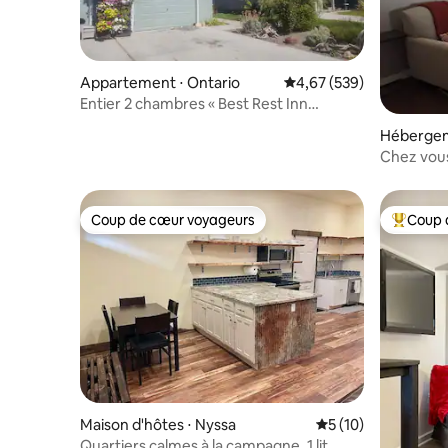
Appartement ⋅ Ontario
Évaluation moyenne sur 
4,67 (539)
Entier 2 chambres « Best Rest Inn
Towne » ~ Eastside
Hébergeme
Chez vous
Coup de cœur voyageurs
Coup 
Coup de cœur voyageurs
Coups de
Maison d'hôtes ⋅ Nyssa
Évaluation moyenne
5 (10)
Quartiers calmes à la campagne. 1 lit