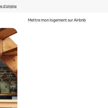
ue d'origine
Mettre mon logement sur Airbnb
sant glisser.