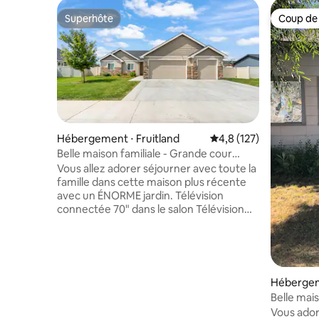
Superhôte
Coup de
Superhôte
Coup de
Hébergement ⋅ Fruitland
Évaluation moyenne su
4,8 (127)
Belle maison familiale - Grande cour
arrière avec jacuzzi
Vous allez adorer séjourner avec toute la
famille dans cette maison plus récente
avec un ÉNORME jardin. Télévision
connectée 70" dans le salon Télévision
connectée de 58 pouces dans la
chambre principale Télévision Roku 50"
dans la chambre avec lit superposé
Téléviseur Roku 50" dans la chambre
avec lit queen size Utilisation et frais du
Hébergeme
jacuzzi Le jacuzzi est disponible
Belle mai
moyennant des frais supplémentaires de
confortab
Vous ado
149 $ par séjour. Bien que nous nous