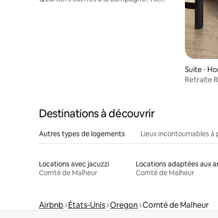
Queen size, 1 canapé-lit Queen size
Suite ⋅ H
Retraite Red Do
Chasse•P
Destinations à découvrir
Autres types de logements
Lieux incontournables à 
Locations avec jacuzzi
Comté de Malheur
Comté de Malheur
Airbnb
États-Unis
Oregon
Comté de Malheur