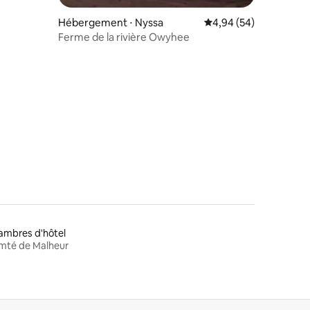
Hébergement ⋅ Nyssa
Évaluation moyenne su
4,94 (54)
Ferme de la rivière Owyhee
taires : 4,95 sur 5
ambres d'hôtel
mté de Malheur