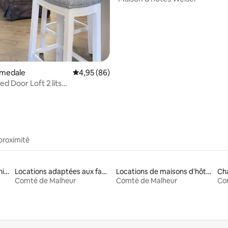
omedale
Évaluation moyenne sur la base de 86 commen
4,95 (86)
or Loft 2 lits
êche•Vin
proximité
Locations adaptées aux animaux
Locations adaptées aux familles
Locations de maisons d'hôtes
Ch
Comté de Malheur
Comté de Malheur
Co