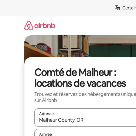
Aller
Certai
directement
au
contenu
Comté de Malheur :
locations de vacances
Trouvez et réservez des hébergements uniqu
sur Airbnb
Adresse
Lorsque les résultats s'affichent, utilisez les flèc
Arrivée