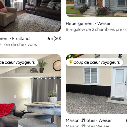
la base de 539 commentaires : 4,67 sur 5
Hébergement ⋅ Weiser
Bungalow de 2 chambres près 
ville de Weiser
nt ⋅ Fruitland
Évaluation moyenne sur la base de 20 co
5 (20)
, loin de chez vous
de cœur voyageurs
Coup de cœur voyageurs
 cœur voyageurs les plus appréciés
Coups de cœur voyageurs les p
 sur la base de 10 commentaires : 5 sur 5
Maison d'hôtes ⋅ Weiser
Maison d'hôtes Weiser