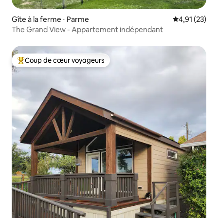
Gîte à la ferme ⋅ Parme
Évaluation mo
4,91 (23)
The Grand View - Appartement indépendant
Coup de cœur voyageurs
Coups de cœur voyageurs les plus appréciés