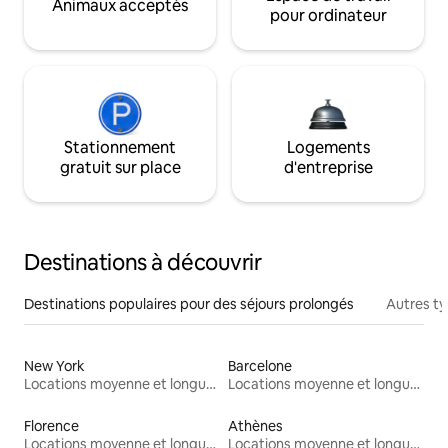
Animaux acceptés
pour ordinateur
Stationnement
Logements
gratuit sur place
d'entreprise
Destinations à découvrir
Destinations populaires pour des séjours prolongés
Autres t
New York
Barcelone
Locations moyenne et longue durée
Locations moyenne et longue durée
Florence
Athènes
Locations moyenne et longue durée
Locations moyenne et longue durée