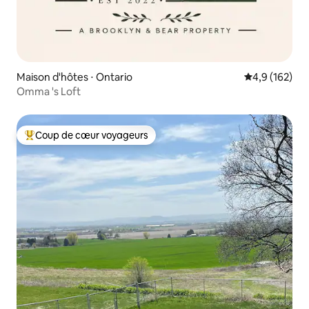
Maison d'hôtes ⋅ Ontario
Évaluation mo
4,9 (162)
Omma 's Loft
Coup de cœur voyageurs
Coups de cœur voyageurs les plus appréciés