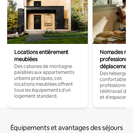
Locations entièrement
Nomades num
meublées
professionnel
déplacement
Des cabanes de montagne
paisibles aux appartements
Des hébergem
urbains pratiques, ces
confortables p
locations meublées offrent
professionnels
tous les équipements d'un
télétravail dis
logement standard.
et d'espaces de
Équipements et avantages des séjours