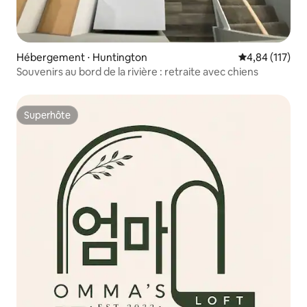
Hébergement ⋅ Huntington
Évaluation moy
4,84 (117)
Souvenirs au bord de la rivière : retraite avec chiens
Superhôte
Superhôte