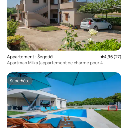
Appartement ⋅ Šegotići
Évaluation mo
4,96 (27)
Apartman Milka (appartement de charme pour 4
personnes)
Superhôte
Superhôte