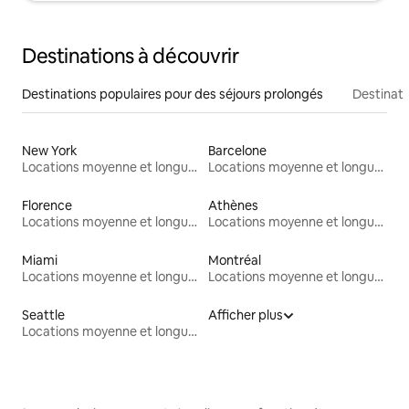
Destinations à découvrir
Destinations populaires pour des séjours prolongés
Destinati
New York
Barcelone
Locations moyenne et longue durée
Locations moyenne et longue durée
Florence
Athènes
Locations moyenne et longue durée
Locations moyenne et longue durée
Miami
Montréal
Locations moyenne et longue durée
Locations moyenne et longue durée
Seattle
Afficher plus
Locations moyenne et longue durée