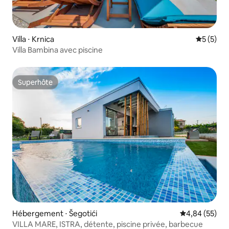
Villa ⋅ Krnica
Évaluatio
5 (5)
Villa Bambina avec piscine
Superhôte
Superhôte
Hébergement ⋅ Šegotići
Évaluation mo
4,84 (55)
VILLA MARE, ISTRA, détente, piscine privée, barbecue