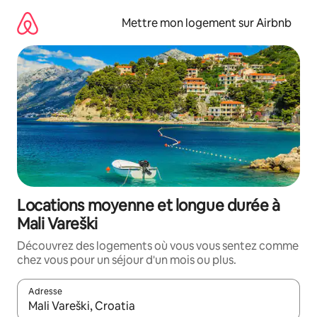
Aller
directement
Mettre mon logement sur Airbnb
au
contenu
Locations moyenne et longue durée à
Mali Vareški
Découvrez des logements où vous vous sentez comme
chez vous pour un séjour d'un mois ou plus.
Adresse
Lorsque les résultats s'affichent, utilisez les flèches vers le hau