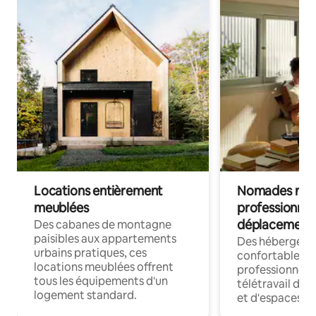
Locations entièrement
Nomades num
meublées
professionnel
déplacement
Des cabanes de montagne
paisibles aux appartements
Des hébergem
urbains pratiques, ces
confortables p
locations meublées offrent
professionnels
tous les équipements d'un
télétravail dis
logement standard.
et d'espaces de