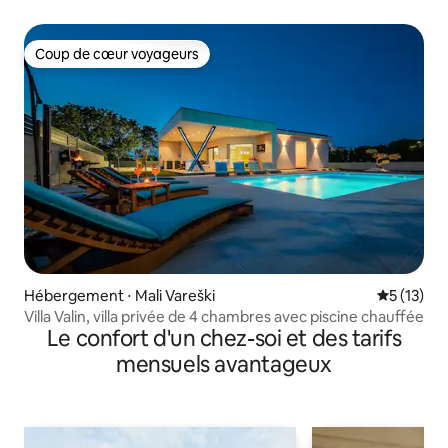
Coup de cœur voyageurs
Coup de cœur voyageurs
Hébergement ⋅ Mali Vareški
Évaluation
5 (13)
Villa Valin, villa privée de 4 chambres avec piscine chauffée
Le confort d'un chez-soi et des tarifs
mensuels avantageux