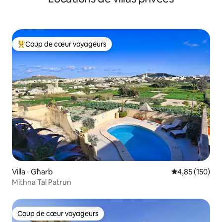
Coup de cœur voyageurs
Coups de cœur voyageurs les plus appréciés
Villa ⋅ Għarb
Évaluation moy
4,85 (150)
Mithna Tal Patrun
Coup de cœur voyageurs
Coup de cœur voyageurs