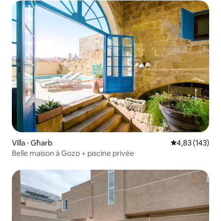
Villa ⋅ Għarb
Évaluation moy
4,83 (143)
Belle maison à Gozo + piscine privée