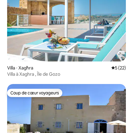
Villa ⋅ Xagħra
Évaluation
5 (22)
Villa à Xaghra , Île de Gozo
Coup de cœur voyageurs
Coup de cœur voyageurs