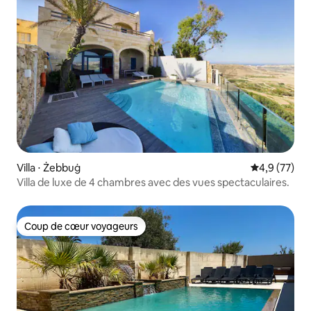
Villa ⋅ Żebbuġ
Évaluation m
4,9 (77)
Villa de luxe de 4 chambres avec des vues spectaculaires.
Coup de cœur voyageurs
Coup de cœur voyageurs