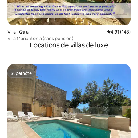
Villa ⋅ Qala
Évaluation moy
4,91 (148)
Villa Mariantonia (sans pension)
Locations de villas de luxe
Superhôte
Superhôte