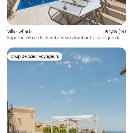
Villa ⋅ Għarb
Évaluation mo
4,89 (19)
Superbe villa de 5 chambres surplombant la basilique de
Ta'Pinu
Coup de cœur voyageurs
Coup de cœur voyageurs