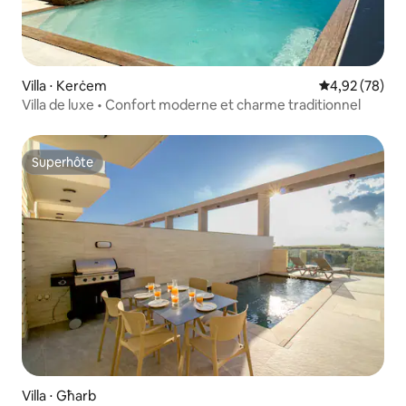
Villa ⋅ Kerċem
Évaluation mo
4,92 (78)
Villa de luxe • Confort moderne et charme traditionnel
Superhôte
Superhôte
Villa ⋅ Għarb