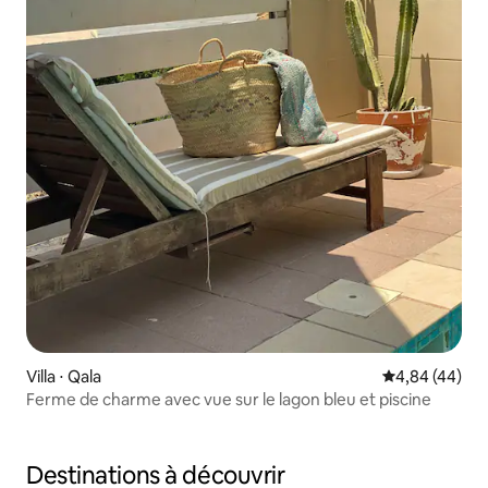
Villa ⋅ Qala
Évaluation mo
4,84 (44)
Ferme de charme avec vue sur le lagon bleu et piscine
Destinations à découvrir