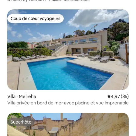
Coup de cœur voyageurs
Coup de cœur voyageurs
Villa ⋅ Mellieħa
Évaluation mo
4,97 (35)
Villa privée en bord de mer avec piscine et vue imprenable
Superhôte
Superhôte