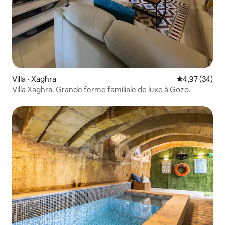
Villa ⋅ Xagħra
Évaluation mo
4,97 (34)
Villa Xaghra. Grande ferme familiale de luxe à Gozo.