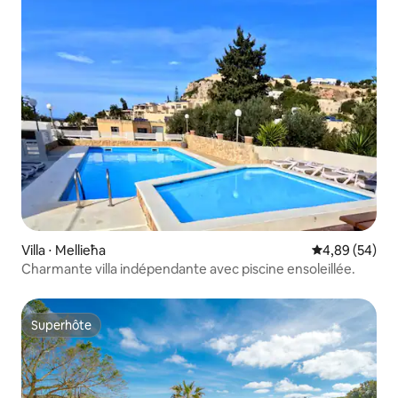
Villa ⋅ Mellieħa
Évaluation mo
4,89 (54)
Charmante villa indépendante avec piscine ensoleillée.
Superhôte
Superhôte