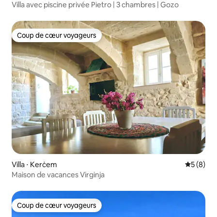
Villa avec piscine privée Pietro | 3 chambres | Gozo
Coup de cœur voyageurs
Coup de cœur voyageurs
Villa ⋅ Kerċem
Évaluatio
5 (8)
Maison de vacances Virginja
Coup de cœur voyageurs
Coup de cœur voyageurs