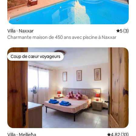
Villa ⋅ Naxxar
Évaluatio
5 (3)
Charmante maison de 450 ans avec piscine à Naxxar
Coup de cœur voyageurs
Coup de cœur voyageurs
Villa ⋅ Mellieħa
Évaluation mo
4,82 (33)