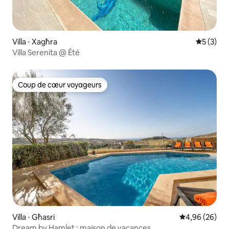
Villa ⋅ Xagħra
Évaluatio
5 (3)
Villa Serenita @ Été
Coup de cœur voyageurs
Coup de cœur voyageurs
Villa ⋅ Għasri
Évaluation mo
4,96 (26)
Dream by Hamlet : maison de vacances