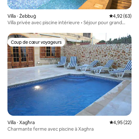
Villa ⋅ Żebbuġ
Évaluation mo
4,92 (63)
Villa privée avec piscine intérieure • Séjour pour grand
groupe
Coup de cœur voyageurs
Coup de cœur voyageurs
Villa ⋅ Xagħra
Évaluation mo
4,95 (22)
Charmante ferme avec piscine à Xaghra