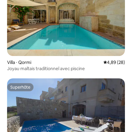
Villa ⋅ Qormi
Évaluation mo
4,89 (28)
Joyau maltais traditionnel avec piscine
Superhôte
Superhôte