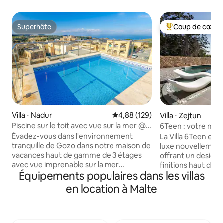
Superhôte
Coup de cœur 
Superhôte
Coups de cœur vo
Villa ⋅ Nadur
Évaluation moyenne sur la base 
4,88 (129)
Villa ⋅ Żejtun
Piscine sur le toit avec vue sur la mer @
6Teen : votre nou
Maison de vacances moderne
moderne
Évadez-vous dans l'environnement
La Villa 6Teen est 
3 chambres
tranquille de Gozo dans notre maison de
luxe nouvellement 
vacances haut de gamme de 3 étages
offrant un design
avec vue imprenable sur la mer
finitions haut de 
Équipements populaires dans les villas
Méditerranée et les couchers de soleil
haut de gamme dis
sur un village gositain authentique. Vous
jeux spacieuse, d'
en location à Malte
profiterez de l'utilisation privée de
d'un jacuzzi et d'
l'incroyable terrasse sur le toit avec
détente et un div
piscine au bord du verre et du
Avec ses intérieur
barbecue/salle à manger extérieur.
espaces de vie et