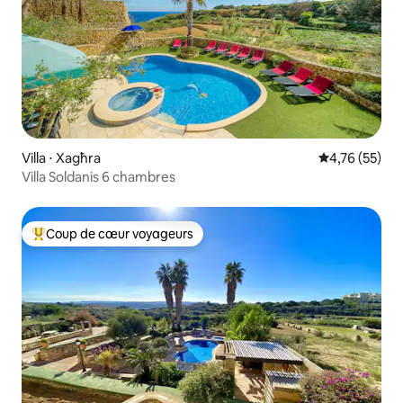
Villa ⋅ Xagħra
Évaluation mo
4,76 (55)
Villa Soldanis 6 chambres
Coup de cœur voyageurs
Coups de cœur voyageurs les plus appréciés