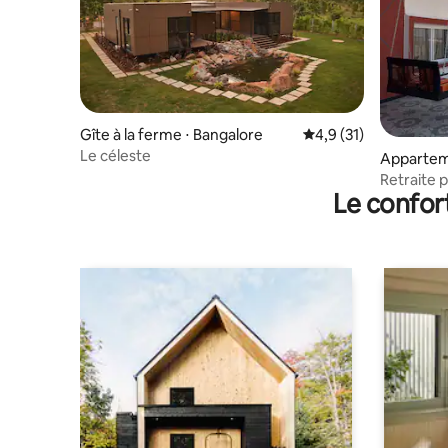
Gîte à la ferme ⋅ Bangalore
Évaluation moyenne s
4,9 (31)
Le céleste
Appartem
Retraite p
Le confor
toit, vue 