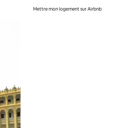
Mettre mon logement sur Airbnb
sant glisser.