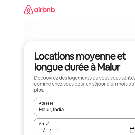
Aller
directement
au
contenu
Locations moyenne et
longue durée à Malur
Découvrez des logements où vous vous sente
comme chez vous pour un séjour d'un mois ou
plus.
Adresse
Lorsque les résultats s'affichent, utilisez les flèc
Arrivée