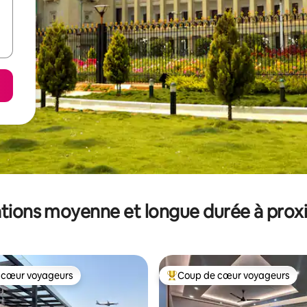
tions moyenne et longue durée à prox
 cœur voyageurs
Coup de cœur voyageurs
 cœur voyageurs
Coups de cœur voyageurs les p