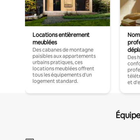
Locations entièrement
Noma
meublées
prof
dépl
Des cabanes de montagne
paisibles aux appartements
Des 
urbains pratiques, ces
confo
locations meublées offrent
profe
tous les équipements d'un
télét
logement standard.
et d'
Équipe