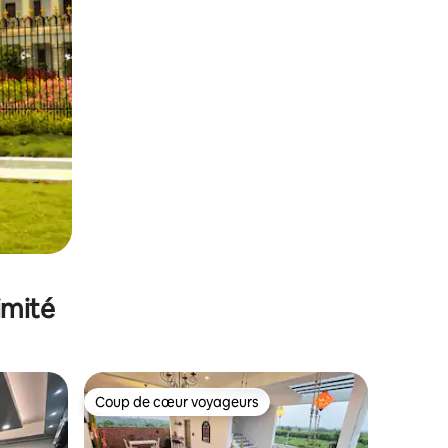
imité
Coup de cœur voyageurs
lus appréciés
Coup de cœur voyageurs