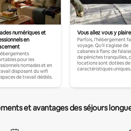
des numériques et
Vous allez vous y plaire
essionnels en
Parfois, l'hébergement fai
voyage. Qu'il s'agisse de
acement
cabanes à flanc de falais
hébergements
de péniches tranquilles, 
rtables pour les
locations sont dotées de
ssionnels nomades et en
caractéristiques uniques
ravail disposant du wifi
espaces de travail dédiés.
ments et avantages des séjours longu