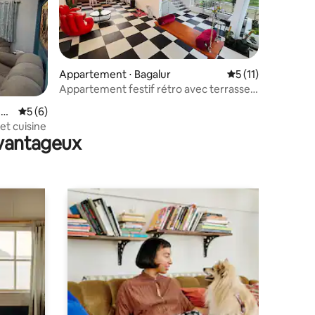
Appartement ⋅ Bagalur
Évaluation moyenn
5 (11)
Appartement festif rétro avec terrasse
au coucher du soleil | Jacuzzi | Karaoké
mmentaires : 5 sur 5
har
Évaluation moyenne sur la base de 6 commentaires : 5 sur 5
5 (6)
et cuisine
avantageux