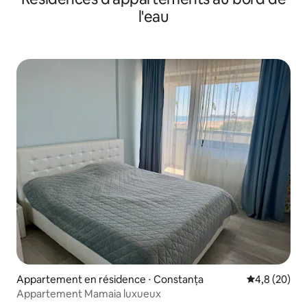
l'eau
Appartement en résidence ⋅ Constanța
Évaluation m
4,8 (20)
Appartement Mamaia luxueux