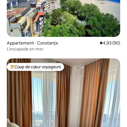
Appartement ⋅ Constanța
Évaluation mo
4,93 (90)
L'escapade en mer
Coup de cœur voyageurs
Coups de cœur voyageurs les plus appréciés