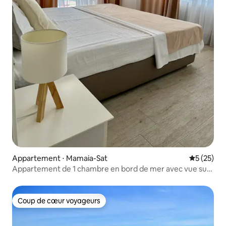
Appartement ⋅ Mamaia-Sat
Évaluation
5 (25)
Appartement de 1 chambre en bord de mer avec vue sur
la mer
Coup de cœur voyageurs
Coup de cœur voyageurs