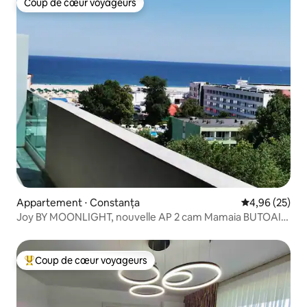
Coup de cœur voyageurs
Coup de cœur voyageurs
Appartement ⋅ Constanța
Évaluation mo
4,96 (25)
Joy BY MOONLIGHT, nouvelle AP 2 cam Mamaia BUTOAIE
Vega
Coup de cœur voyageurs
Coups de cœur voyageurs les plus appréciés