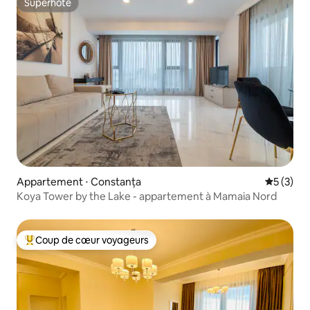
Superhôte
Superhôte
Appartement ⋅ Constanța
Évaluatio
5 (3)
Koya Tower by the Lake - appartement à Mamaia Nord
Coup de cœur voyageurs
Coups de cœur voyageurs les plus appréciés