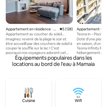
Appartement en résidence ⋅ C
Évaluation moyenne sur la ba
5 (128)
Appartement ⋅ Ma
onstanța
Appartement au coucher du soleil
Teona in – Piscin
Golden Mirage
Resort
Imaginez revenir de la plage le soir et
Doté d'une piscin
être accueilli par des couchers de soleil à
en saison, d'un res
couper le souffle sur le lac ! C'est
Teona Infinity Po
pourquoi nos voyageurs adorent cet
hébergement à M
Équipements populaires dans les
appartement. Situé dans le centre de
connexion Wi-Fi gr
Mamaia, vous êtes à seulement 3
la mer. Cette pro
locations au bord de l'eau à Mamaia
minutes à pied de la mer, tout en
offre un accès à u
profitant d'une oasis de calme,
parking privé grat
complètement à l'abri de la musique
dispose d'une terr
bruyante des discothèques. Toutes les
mer, d'une chambr
fenêtres sont grandes et offrent une
canapé-lit, d'une s
vue sur le lac depuis chaque pièce.
2 téléviseurs intel
Récemment meublé et équipé (lits
câblées, d'un coin
Queen Size, climatisation dans toutes les
kitchenette entiè
Cuisine
Wifi
pièces, douche de type spa, lave-
d'une terrasse avec 