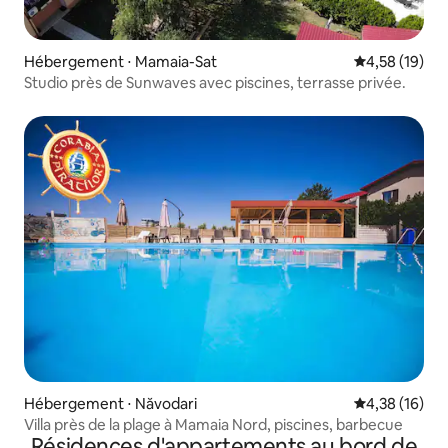
Hébergement ⋅ Mamaia-Sat
Évaluation mo
4,58 (19)
Studio près de Sunwaves avec piscines, terrasse privée.
Hébergement ⋅ Năvodari
Évaluation mo
4,38 (16)
Villa près de la plage à Mamaia Nord, piscines, barbecue
Résidences d'appartements au bord de