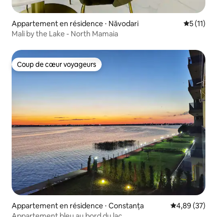
Appartement en résidence ⋅ Năvodari
Évaluatio
5 (11)
Mali by the Lake - North Mamaia
Coup de cœur voyageurs
Coup de cœur voyageurs
Appartement en résidence ⋅ Constanța
Évaluation mo
4,89 (37)
Appartement bleu au bord du lac