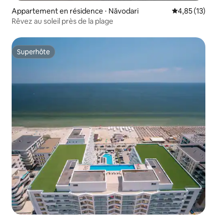
Appartement en résidence ⋅ Năvodari
Évaluation mo
4,85 (13)
Rêvez au soleil près de la plage
Superhôte
Superhôte