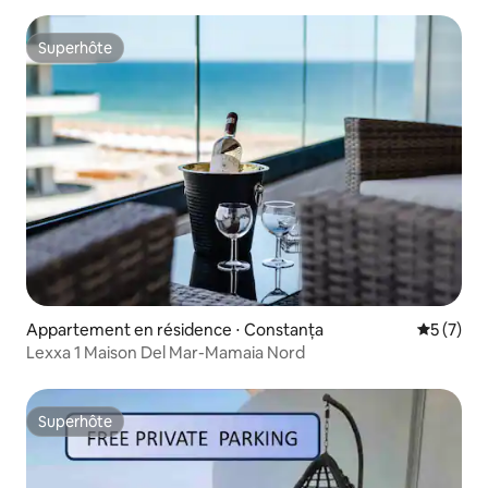
Superhôte
Superhôte
Appartement en résidence ⋅ Constanța
Évaluatio
5 (7)
Lexxa 1 Maison Del Mar-Mamaia Nord
Superhôte
Superhôte