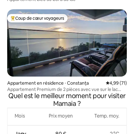
Coup de cœur voyageurs
Coups de cœur voyageurs les plus appréciés
Appartement en résidence ⋅ Constanța
Évaluation mo
4,99 (71)
Appartement Premium de 2 pièces avec vue sur le lac
Quel est le meilleur moment pour visiter
près de Rex Beach
Mamaia ?
Mois
Prix moyen
Temp. moy.
Janv.
80 €
2 °C