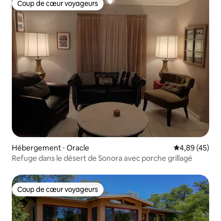
Coup de cœur voyageurs
Coup de cœur voyageurs
Hébergement ⋅ Oracle
Évaluation mo
4,89 (45)
Refuge dans le désert de Sonora avec porche grillagé
Coup de cœur voyageurs
Coup de cœur voyageurs