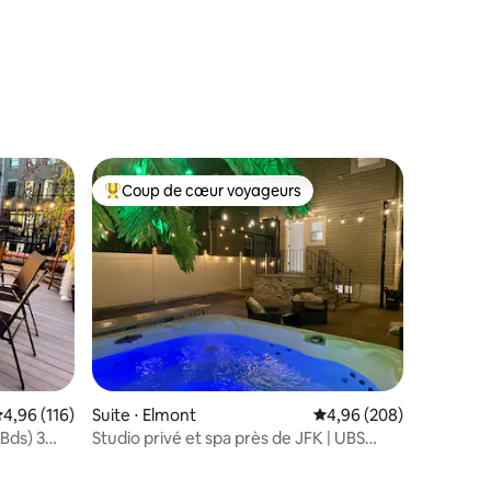
ntaires : 4,78 sur 5
Coup de cœur voyageurs
Coups de cœur voyageurs les plus appréciés
taires : 4,96 sur 5
valuation moyenne sur la base de 116 commentaires : 4,96 sur 5
4,96 (116)
Suite ⋅ Elmont
Évaluation moyenne sur
4,96 (208)
Bds) 3
Studio privé et spa près de JFK | UBS
arena.