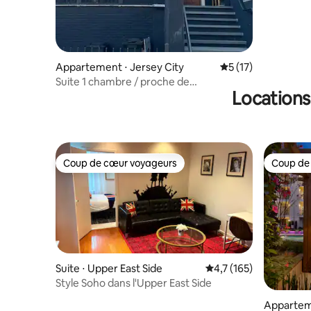
Appartement ⋅ Jersey City
Évaluation moyenne
5 (17)
Suite 1 chambre / proche de
Locations
NYC / Jacuzzi / privée / cour
Coup de cœur voyageurs
Coup de
Coup de cœur voyageurs
Coup de
Suite ⋅ Upper East Side
Évaluation moyenne su
4,7 (165)
Style Soho dans l'Upper East Side
Appartem