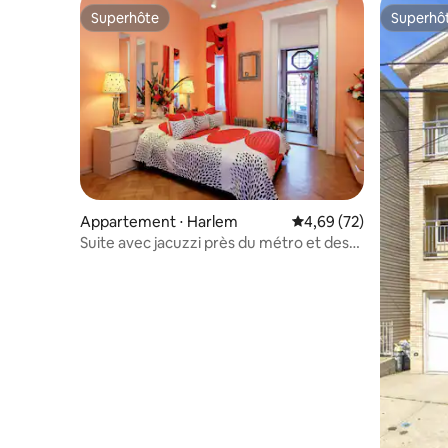
Superhôte
Superhô
Superhôte
Superhô
Appartement ⋅ Harlem
Évaluation moyenne sur
4,69 (72)
Suite avec jacuzzi près du métro et des
attractions de New York