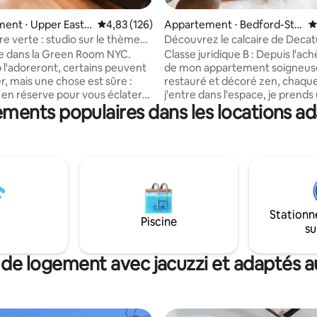
ent ⋅ Upper East S
Évaluation moyenne sur la base de 126 comme
4,83 (126)
Appartement ⋅ Bedford-Stu
É
 la base de 120 commentaires : 4,93 sur 5
yvesant
e verte : studio sur le thème
Découvrez le calcaire de Decat
es 70
e dans la Green Room NYC.
Classe juridique B : Depuis l'a
l'adoreront, certains peuvent
de mon appartement soigneu
r, mais une chose est sûre :
restauré et décoré zen, chaque
 en réserve pour vous éclater
j'entre dans l'espace, je prends
ments populaires dans les locations ad
lorsque vous séjournez ici.
profonde inspiration et je m'ex
r la designer et muraliste Kate
peux vivre ici ». C'est ce que je
tte ancienne auberge de
mes voyageurs ressentent. Dans un
de 1879 a été transformée en
espace bien aménagé, dans un
re AF verte et rétro pour
bordée d'arbres avec des rang
os envies d'aventure. Aucun
vieux brownstones, les voyage
 été épargné par la création de
peuvent s'immerger dans les d
e sur le thème des années 70
mondes que Bedsty offre. Celui
Stationn
et nostalgique. Que ce soit pour
culture sudiste et caribéenne (
Piscine
su
ée ou un mois, sachez que
évidente chez Peaches et Ma a
t toujours plus verte dans la
côtoie le nouveau et branché
om.
Saraghina's, Milk et Pull.
 de logement avec jacuzzi et adaptés au