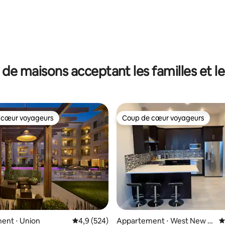
 sur la base de 17 commentaires : 5 sur 5
 de maisons acceptant les familles et l
 cœur voyageurs
Coup de cœur voyageurs
 cœur voyageurs
Coup de cœur voyageurs
r la base de 165 commentaires : 4,7 sur 5
ent ⋅ Union
Évaluation moyenne sur la base de 524 comme
4,9 (524)
Appartement ⋅ West New Y
É