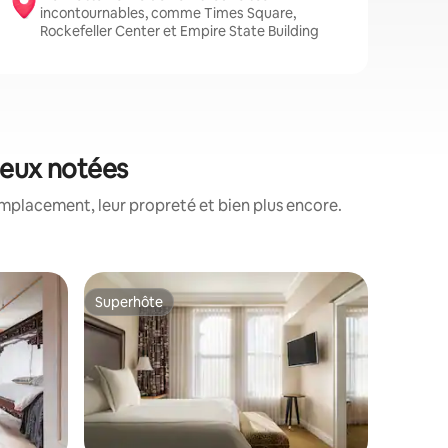
incontournables, comme Times Square,
Rockefeller Center et Empire State Building
ieux notées
mplacement, leur propreté et bien plus encore.
Suite ⋅ 
Superhôte
Coup
lus appréciés
Superhôte
Coups d
Suite élé
quartier
Votre pie
quartier 
Ancienne l
résonne d
des père
fondateur