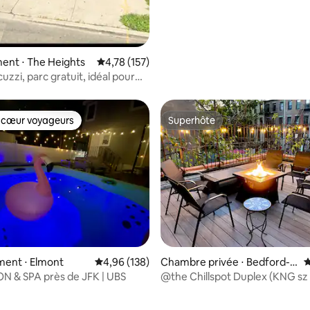
ent ⋅ The Heights
Évaluation moyenne sur la base de 157 comme
4,78 (157)
cuzzi, parc gratuit, idéal pour
s et les familles
 cœur voyageurs
Superhôte
 cœur voyageurs
Superhôte
ent ⋅ Elmont
Évaluation moyenne sur la base de 138 commen
4,96 (138)
Chambre privée ⋅ Bedford-S
É
tuyvesant
 & SPA près de JFK | UBS
@the Chillspot Duplex (KNG sz 
salles de bain