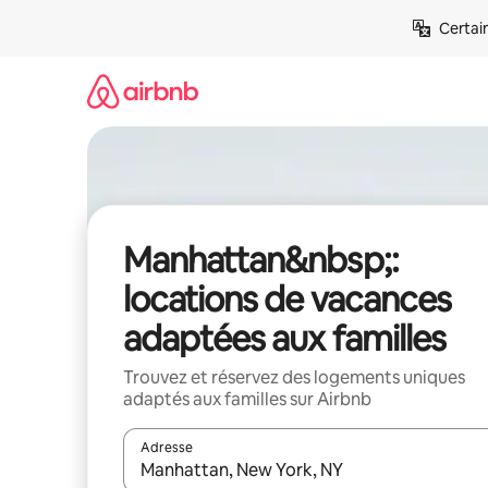
Aller
Certai
directement
au
contenu
Manhattan&nbsp;:
locations de vacances
adaptées aux familles
Trouvez et réservez des logements uniques
adaptés aux familles sur Airbnb
Adresse
Lorsque les résultats s'affichent, utilisez les flèc