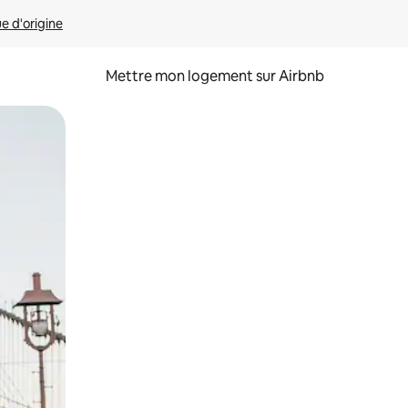
ue d'origine
Mettre mon logement sur Airbnb
sant glisser.