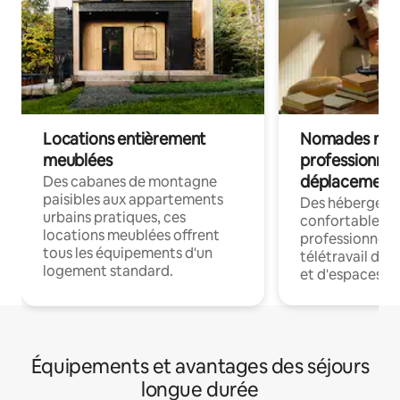
Locations entièrement
Nomades num
meublées
professionnel
déplacement
Des cabanes de montagne
paisibles aux appartements
Des hébergem
urbains pratiques, ces
confortables p
locations meublées offrent
professionnels
tous les équipements d'un
télétravail dis
logement standard.
et d'espaces de
Équipements et avantages des séjours
longue durée