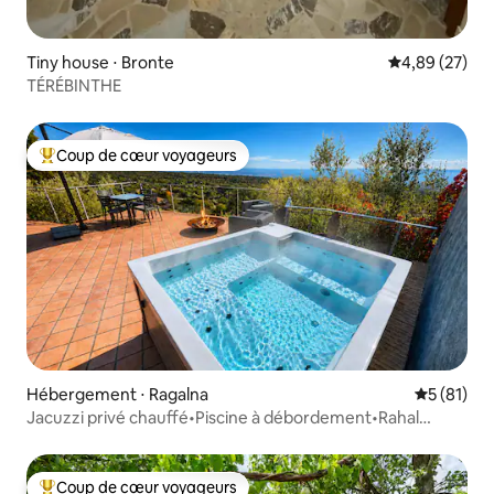
Tiny house ⋅ Bronte
Évaluation mo
4,89 (27)
TÉRÉBINTHE
Coup de cœur voyageurs
Coups de cœur voyageurs les plus appréciés
Hébergement ⋅ Ragalna
Évaluation
5 (81)
Jacuzzi privé chauffé•Piscine à débordement•Rahal
Luxury
Coup de cœur voyageurs