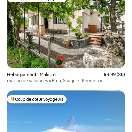
Coups de cœur voyageurs les plus appréciés
Hébergement ⋅ Maletto
Évaluation mo
4,99 (86)
maison de vacances « Etna, Sauge et Romarin »
Coup de cœur voyageurs
Coups de cœur voyageurs les plus appréciés