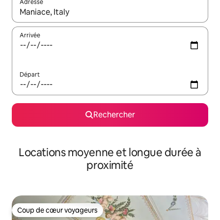
Adresse
Lorsque les résultats s'affichent, utilisez les flèches vers le hau
Arrivée
Départ
Rechercher
Locations moyenne et longue durée à
proximité
Coup de cœur voyageurs
Coup de cœur voyageurs