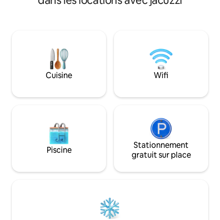
dans les locations avec jacuzzi
WIFI, Dstv, sécurit
fiable et respectueux de
secours à énergie s
l'environnement. Situé à quelques
La Villa Vikam pr
minutes de Harare, il est idéal pour les
D'AVENTURE EN P
familles ou les groupes. Le salon ouvert
VUMBA. Vous trouverez ci-dessous des
est parfait pour se réunir, et l'espace
informations comp
extérieur est idéal pour se détendre.
expériences en plei
Profitez d'une connexion Wi-Fi gratuite,
Villa Vikam, sous A
d'une cuisine entièrement équipée et
Cuisine
Wifi
d'un accès facile aux magasins à
proximité. Amenez toute la famille dans
cet endroit idéal.
Stationnement
Piscine
gratuit sur place