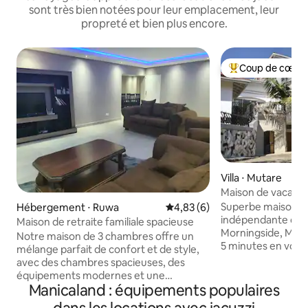
sont très bien notées pour leur emplacement, leur
propreté et bien plus encore.
Coup de cœur 
Coups de cœur vo
Villa ⋅ Mutare
Maison de vacance
Superbe maison d
Hébergement ⋅ Ruwa
Évaluation moyenne sur la bas
4,83 (6)
indépendante de 
Maison de retraite familiale spacieuse
Morningside, Muta
Notre maison de 3 chambres offre un
5 minutes en voitu
mélange parfait de confort et de style,
villa Vikam offre 
avec des chambres spacieuses, des
beaucoup de lumiè
équipements modernes et une
l'espace offre : 9
Manicaland : équipements populaires
atmosphère chaleureuse. Alimenté par
12 lits doubles, la
l'énergie solaire, il garantit un séjour