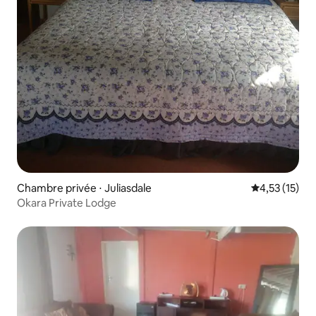
Chambre privée ⋅ Juliasdale
Évaluation mo
4,53 (15)
Okara Private Lodge