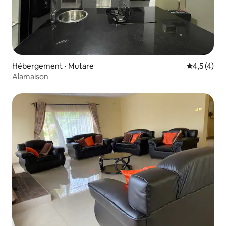
Hébergement ⋅ Mutare
Évaluation 
4,5 (4)
Alamaison