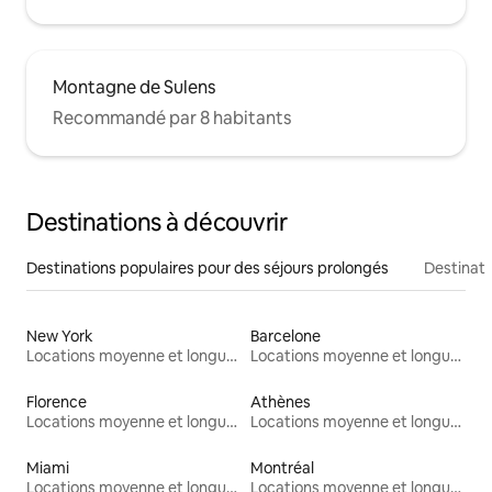
Montagne de Sulens
Recommandé par 8 habitants
Destinations à découvrir
Destinations populaires pour des séjours prolongés
Destinati
New York
Barcelone
Locations moyenne et longue durée
Locations moyenne et longue durée
Florence
Athènes
Locations moyenne et longue durée
Locations moyenne et longue durée
Miami
Montréal
Locations moyenne et longue durée
Locations moyenne et longue durée