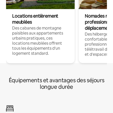
Locations entièrement
Nomades num
meublées
professionnel
déplacement
Des cabanes de montagne
paisibles aux appartements
Des hébergem
urbains pratiques, ces
confortables p
locations meublées offrent
professionnels
tous les équipements d'un
télétravail dis
logement standard.
et d'espaces de
Équipements et avantages des séjours
longue durée