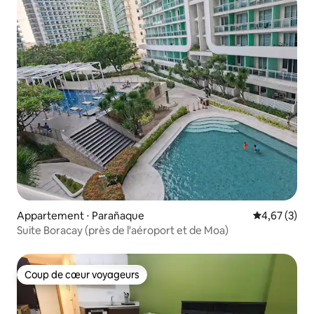
Appartement ⋅ Parañaque
Évaluation m
4,67 (3)
Suite Boracay (près de l'aéroport et de Moa)
Coup de cœur voyageurs
Coup de cœur voyageurs