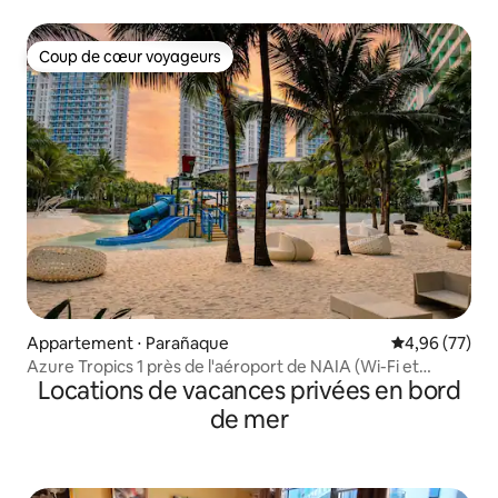
Azure
Coup de cœur voyageurs
Coup de cœur voyageurs
Appartement ⋅ Parañaque
Évaluation mo
4,96 (77)
Azure Tropics 1 près de l'aéroport de NAIA (Wi-Fi et
Locations de vacances privées en bord
Netflix)
de mer