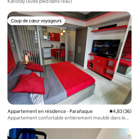
KanStay (suite pied dans l’eau)
Coup de cœur voyageurs
Coup de cœur voyageurs
Appartement en résidence ⋅ Parañaque
Évaluation mo
4,83 (36)
Appartement confortable entièrement meublé dans le
complexe Azure