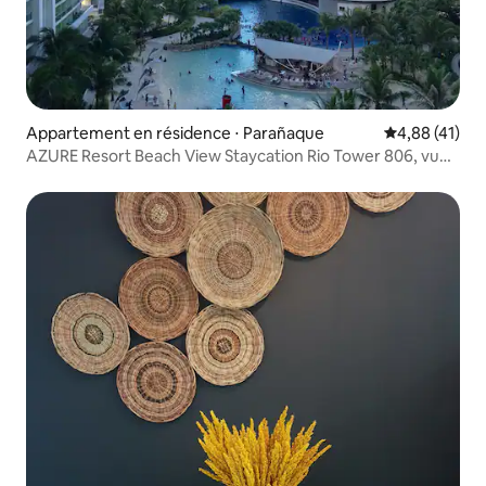
Appartement en résidence ⋅ Parañaque
Évaluation mo
4,88 (41)
AZURE Resort Beach View Staycation Rio Tower 806, vue
sur la plage