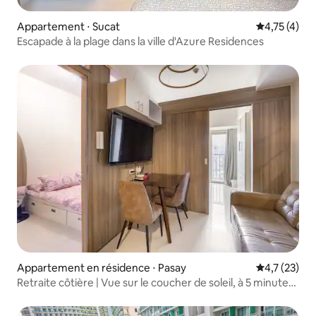
Appartement ⋅ Sucat
Évaluation m
4,75 (4)
Escapade à la plage dans la ville d'Azure Residences
Appartement en résidence ⋅ Pasay
Évaluation m
4,7 (23)
Retraite côtière | Vue sur le coucher de soleil, à 5 minutes
de MOA