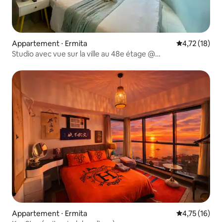
Appartement ⋅ Ermita
Évaluation mo
4,72 (18)
Studio avec vue sur la ville au 48e étage @
Grand Riviera Suites Manila
Appartement ⋅ Ermita
Évaluation mo
4,75 (16)