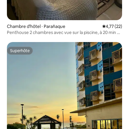
Chambre d'hôtel ⋅ Parañaque
Évaluation mo
4,77 (22)
Penthouse 2 chambres avec vue sur la piscine, à 20 min du
NAIA
Superhôte
Superhôte