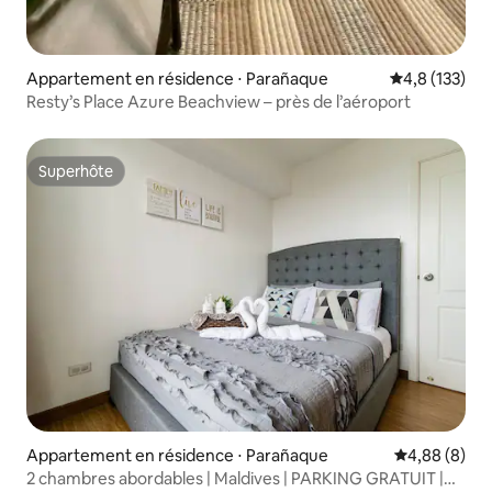
Appartement en résidence ⋅ Parañaque
Évaluation mo
4,8 (133)
Resty’s Place Azure Beachview – près de l’aéroport
Superhôte
Superhôte
Appartement en résidence ⋅ Parañaque
Évaluation m
4,88 (8)
2 chambres abordables | Maldives | PARKING GRATUIT |