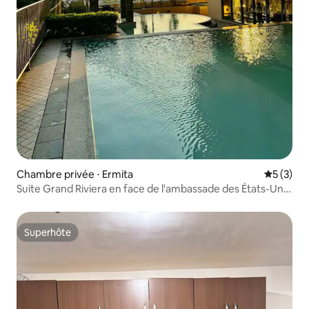
Chambre privée ⋅ Ermita
Évaluatio
5 (3)
Suite Grand Riviera en face de l'ambassade des États-Unis
3 chambres
Superhôte
Superhôte