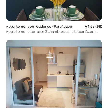
Appartement en résidence ⋅ Parañaque
Évaluation mo
4,69 (68)
Appartement-terrasse 2 chambres dans la tour Azure
Urban Boracay