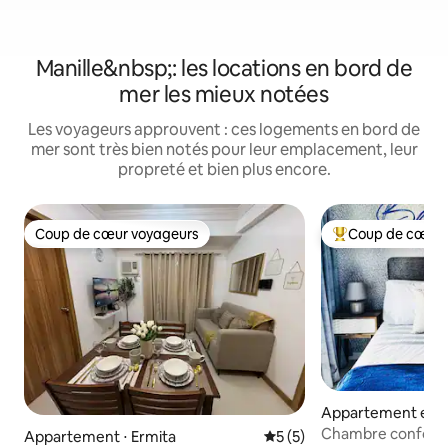
Manille&nbsp;: les locations en bord de
mer les mieux notées
Les voyageurs approuvent : ces logements en bord de
mer sont très bien notés pour leur emplacement, leur
propreté et bien plus encore.
Coup de cœur voyageurs
Coup de cœur 
Coup de cœur voyageurs
Coups de cœur vo
Appartement en r
Parañaque
Chambre conforta
Appartement ⋅ Ermita
Évaluation moyenne sur la 
5 (5)