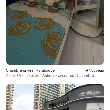
Chambre privée ⋅ Parañaque
Nouvel hébe
Nouveau
Azure Urban Resort | Animaux acceptés | 1 chambre