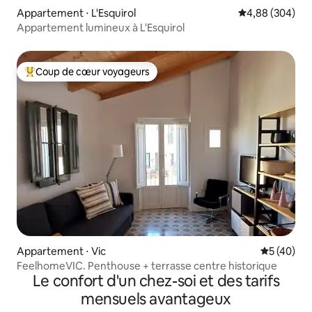
Appartement ⋅ L'Esquirol
Évaluation moy
4,88 (304)
Appartement lumineux à L'Esquirol
Coup de cœur voyageurs
Coups de cœur voyageurs les plus appréciés
Appartement ⋅ Vic
Évaluation
5 (40)
FeelhomeVIC. Penthouse + terrasse centre historique
Le confort d'un chez-soi et des tarifs
mensuels avantageux