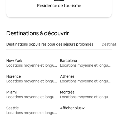
Résidence de tourisme
Destinations à découvrir
Destinations populaires pour des séjours prolongés
Destinati
New York
Barcelone
Locations moyenne et longue durée
Locations moyenne et longue durée
Florence
Athènes
Locations moyenne et longue durée
Locations moyenne et longue durée
Miami
Montréal
Locations moyenne et longue durée
Locations moyenne et longue durée
Seattle
Afficher plus
Locations moyenne et longue durée