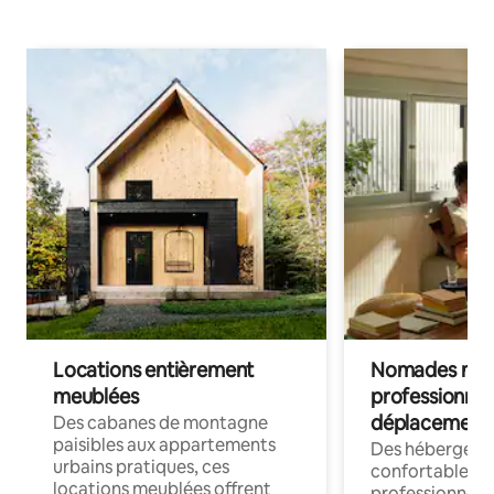
Locations entièrement
Nomades num
meublées
professionnel
déplacement
Des cabanes de montagne
paisibles aux appartements
Des hébergem
urbains pratiques, ces
confortables p
locations meublées offrent
professionnels