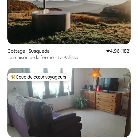
Cottage ⋅ Susqueda
Évaluation moy
4,96 (182)
La maison de la ferme - La Pallissa
Coup de cœur voyageurs
Coups de cœur voyageurs les plus appréciés