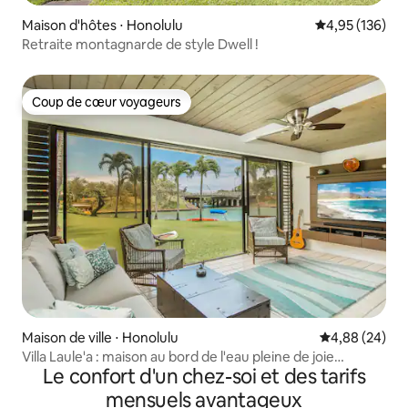
Maison d'hôtes ⋅ Honolulu
Évaluation moy
4,95 (136)
Retraite montagnarde de style Dwell !
Coup de cœur voyageurs
Coup de cœur voyageurs
Maison de ville ⋅ Honolulu
Évaluation mo
4,88 (24)
Villa Laule'a : maison au bord de l'eau pleine de joie
Le confort d'un chez-soi et des tarifs
paisible !
mensuels avantageux