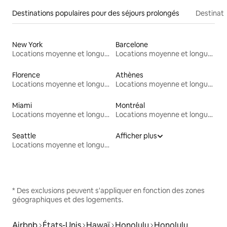
Destinations populaires pour des séjours prolongés
Destinati
New York
Barcelone
Locations moyenne et longue durée
Locations moyenne et longue durée
Florence
Athènes
Locations moyenne et longue durée
Locations moyenne et longue durée
Miami
Montréal
Locations moyenne et longue durée
Locations moyenne et longue durée
Seattle
Afficher plus
Locations moyenne et longue durée
* Des exclusions peuvent s'appliquer en fonction des zones
géographiques et des logements.
Airbnb
États-Unis
Hawaï
Honolulu
Honolulu