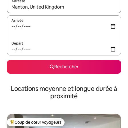
Adresse
Lorsque les résultats s'affichent, utilisez les flèches vers le hau
Arrivée
Départ
Rechercher
Locations moyenne et longue durée à
proximité
Coup de cœur voyageurs
Coups de cœur voyageurs les plus appréciés