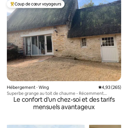
Coup de cœur voyageurs
Coups de cœur voyageurs les plus appréciés
Hébergement ⋅ Wing
Évaluation moy
4,93 (265)
Superbe grange au toit de chaume - Récemment
Le confort d'un chez-soi et des tarifs
rénovée, haut de gamme
mensuels avantageux