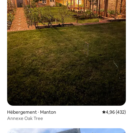
Hébergement ⋅ Manton
Évaluation moy
4,96 (432)
Annexe Oak Tree