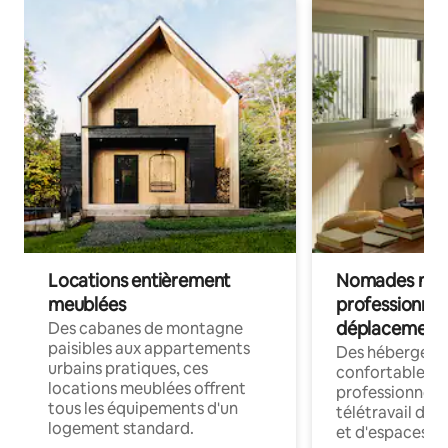
Locations entièrement
Nomades num
meublées
professionnel
déplacement
Des cabanes de montagne
paisibles aux appartements
Des hébergem
urbains pratiques, ces
confortables p
locations meublées offrent
professionnels
tous les équipements d'un
télétravail dis
logement standard.
et d'espaces de