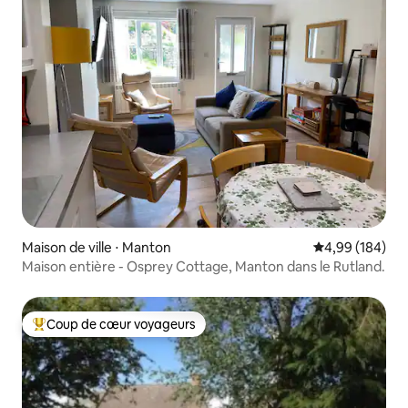
Maison de ville ⋅ Manton
Évaluation moy
4,99 (184)
Maison entière - Osprey Cottage, Manton dans le Rutland.
Coup de cœur voyageurs
Coups de cœur voyageurs les plus appréciés