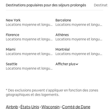
Destinations populaires pour des séjours prolongés
Destinati
New York
Barcelone
Locations moyenne et longue durée
Locations moyenne et longue durée
Florence
Athènes
Locations moyenne et longue durée
Locations moyenne et longue durée
Miami
Montréal
Locations moyenne et longue durée
Locations moyenne et longue durée
Seattle
Afficher plus
Locations moyenne et longue durée
* Des exclusions peuvent s'appliquer en fonction des zones
géographiques et des logements.
Airbnb
États-Unis
Wisconsin
Comté de Dane