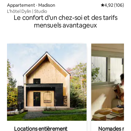
Appartement ⋅ Madison
Évaluation moy
4,92 (106)
L'hôtel Dylin | Studio
Le confort d'un chez-soi et des tarifs
mensuels avantageux
Locations entièrement
Nomades num