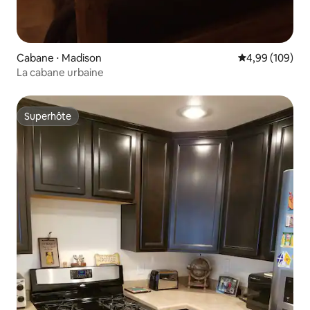
Cabane ⋅ Madison
Évaluation moy
4,99 (109)
La cabane urbaine
Superhôte
Superhôte