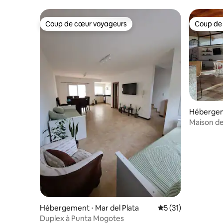
Coup de cœur voyageurs
Coup de
Coup de cœur voyageurs
Coup de
Hébergeme
Maison de
Hébergement ⋅ Mar del Plata
Évaluation moyenne
5 (31)
Duplex à Punta Mogotes