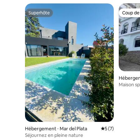
Superhôte
Coup de
Superhôte
Coup de
Hébergeme
Maison spe
Almar_c
Hébergement ⋅ Mar del Plata
Évaluation moyenn
5 (7)
Séjournez en pleine nature