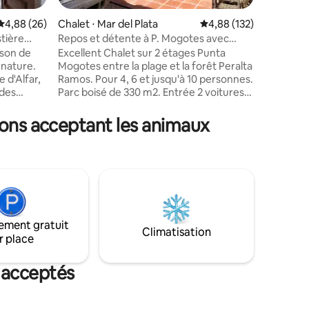
des esca
de repos
mmentaires : 5 sur 5
Évaluation moyenne sur la base de 26 commentaires : 4,88 sur 5
4,88 (26)
Chalet ⋅ Mar del Plata
Évaluation moyenne sur
4,88 (132)
ceux qui
stière
Repos et détente à P. Mogotes avec
et à prof
tente à Baln.1
son de
Excellent Chalet sur 2 étages Punta
télétravail e
 nature.
Mogotes entre la plage et la forêt Peralta
flambant 
e d'Alfar,
Ramos. Pour 4, 6 et jusqu'à 10 personnes.
mer et d
 des
Parc boisé de 330 m2. Entrée 2 voitures.
stratégi
 del Plata
Grille extérieure. Comprend une tente
du Paseo
 de la
face à la mer avec abri pour voiture et
sons acceptant les animaux
une piscine (novembre-mars : selon la
cuisine
météo). 3 chambres, 1 à l'étage supérieur
t vous
avec coin café et balcon-terrasse de
repas
10 m². 3 salles de bain complètes, 2 en
une
suite Wi-Fi de 1000 Mb Cuisine
ntes.
entièrement équipée. Lave-vaisselle. Bar
l et d'un
avec porte-verres. Chauffage, 3 AA
en plein
chaud/froid. 4TVs smart, foyer au bois.
ement gratuit
Climatisation
r place
 acceptés