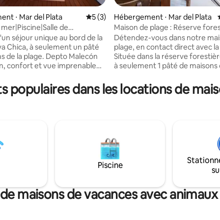
nt ⋅ Mar del Plata
Évaluation moyenne sur la base de 3 co
5 (3)
Hébergement ⋅ Mar del Plata
 mer|Piscine|Salle de
Maison de plage : Réserve fore
la base de 107 commentaires : 4,86 sur 5
age|Playa Chica
d'Alfar
'un séjour unique au bord de la
Détendez-vous dans notre mai
ya Chica, à seulement un pâté
plage, en contact direct avec la
s de la plage. Depto Malecón
Située dans la réserve forestièr
gn, confort et vue imprenable
à seulement 1 pâté de maisons
n depuis le salon, les chambres
meilleures plages du sud de Mar
on. Il dispose de 2 chambres, de
et à quelques pâtés de maisons
ts populaires dans les locations de mai
e bains complètes, d'une cuisine
forêt de Peralta Ramos. C'est un espace
nt équipée et d'espaces
lumineux et spacieux avec une 
et accueillants conçus pour la
bien équipée, avec tout ce don
Vous aurez également accès à
avez besoin pour préparer vos 
g couvert, à une sécurité
préférés. Lit confortable avec 
sur 24, à une salle de sport, à
immense fenêtre pleine de pla
 à une buanderie et à une
Profitez d'un barbecue sur le gri
térieure dans l'un des
repos dans les chaises longues 
Stationn
Piscine
 les plus exclusifs de Mar del
air. Nous t'attendons !
su
 de maisons de vacances avec animaux