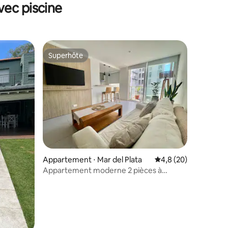
vec piscine
haute de Mar del Plata
Superhôte
Superhôte
ntaires : 4,72 sur 5
Appartement ⋅ Mar del Plata
Évaluation moyenne s
4,8 (20)
Appartement moderne 2 pièces à
Güemes, à quelques mètres de l’Aldrey,
avec abri voiture