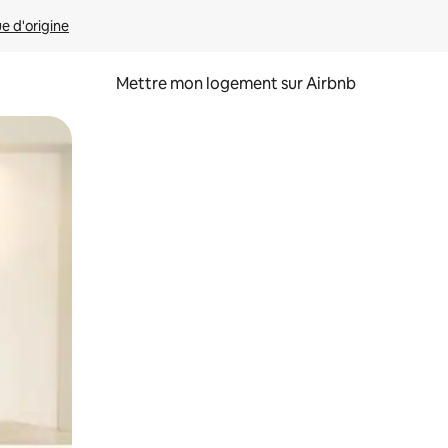
ue d'origine
Mettre mon logement sur Airbnb
sant glisser.