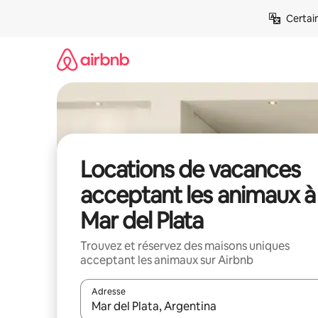
Aller
Certai
directement
au
contenu
Locations de vacances
acceptant les animaux à
Mar del Plata
Trouvez et réservez des maisons uniques
acceptant les animaux sur Airbnb
Adresse
Lorsque les résultats s'affichent, utilisez les flèc