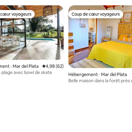
 cœur voyageurs
Coup de cœur voyageurs
 cœur voyageurs
Coup de cœur voyageurs
nt ⋅ Mar del Plata
Évaluation moyenne sur la base de 62 commen
4,98 (62)
 plage avec bowl de skate
Hébergement ⋅ Mar del Plata
Belle maison dans la forêt près 
 sur la base de 31 commentaires : 5 sur 5