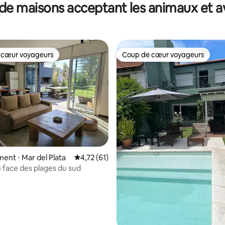
de maisons acceptant les animaux et a
 cœur voyageurs
Coup de cœur voyageurs
 cœur voyageurs
Coup de cœur voyageurs
nt ⋅ Mar del Plata
Évaluation moyenne sur la base de 61 comme
4,72 (61)
 face des plages du sud