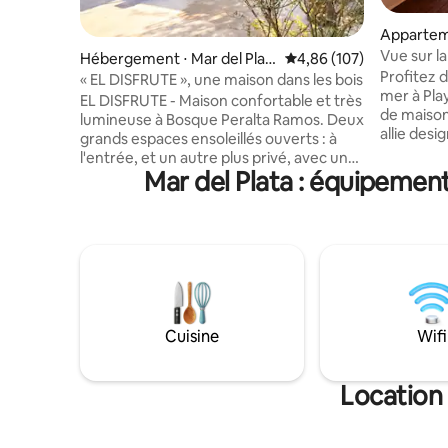
Apparteme
Vue sur la
Hébergement ⋅ Mar del Plat
Évaluation moyenne sur 
4,86 (107)
sport|Gar
Profitez d
a
« EL DISFRUTE », une maison dans les bois
mer à Pla
EL DISFRUTE - Maison confortable et très
de maison
lumineuse à Bosque Peralta Ramos. Deux
allie desi
grands espaces ensoleillés ouverts : à
sur l'océa
l'entrée, et un autre plus privé, avec un
et le balc
Mar del Plata : équipemen
barbecue, des chaises longues et une
2 salles d
table de jardin. Maison de 65 m²,
entièreme
préparée pour que nos clients passent
lumineux 
de merveilleuses vacances. Il dispose
détente. 
d'une grande pièce avec des espaces
un parkin
divisés : salon, salle à manger et la zone
24 heures 
de couchage. La cuisine est bien équipée
un sauna,
avec un autre gril à l'intérieur. C'est un
piscine ex
espace ACCEPTANT LES ANIMAUX DE
Cuisine
Wifi
immeubles
COMPAGNIE. Nous avons hâte de vous
Plata.
accueillir ! Prix spéciaux pour des
périodes plus longues.
Location