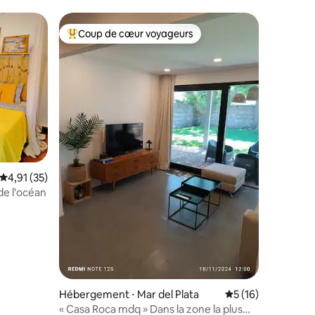
Coup de cœur voyageurs
Coups de cœur voyageurs les plus appréciés
taires : 4,98 sur 5
Évaluation moyenne sur la base de 35 commentaires : 4,91 sur 5
4,91 (35)
de l'océan
Hébergement ⋅ Mar del Plata
Évaluation moyenne
5 (16)
« Casa Roca mdq » Dans la zone la plus