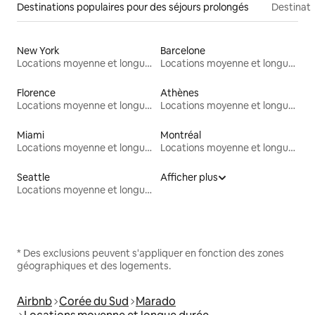
Destinations populaires pour des séjours prolongés
Destinati
New York
Barcelone
Locations moyenne et longue durée
Locations moyenne et longue durée
Florence
Athènes
Locations moyenne et longue durée
Locations moyenne et longue durée
Miami
Montréal
Locations moyenne et longue durée
Locations moyenne et longue durée
Seattle
Afficher plus
Locations moyenne et longue durée
* Des exclusions peuvent s'appliquer en fonction des zones
géographiques et des logements.
Airbnb
Corée du Sud
Marado