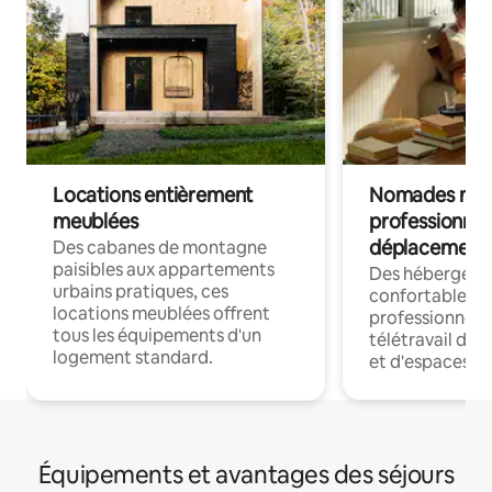
Locations entièrement
Nomades num
meublées
professionnel
déplacement
Des cabanes de montagne
paisibles aux appartements
Des hébergem
urbains pratiques, ces
confortables p
locations meublées offrent
professionnels
tous les équipements d'un
télétravail dis
logement standard.
et d'espaces de
Équipements et avantages des séjours