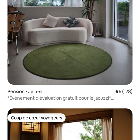
Pension ⋅ Jeju-si
Évaluation 
5 (178)
*Événement d'évaluation gratuit pour le jacuzzi*
[Bâtiment B à deux étages Stayfind] Logement privé et
exclusif
Coup de cœur voyageurs
Coup de cœur voyageurs