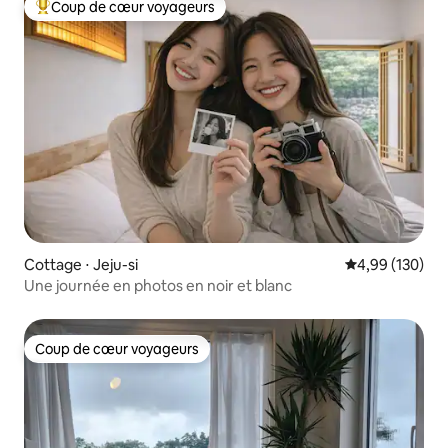
Coup de cœur voyageurs
Coups de cœur voyageurs les plus appréciés
Cottage ⋅ Jeju-si
Évaluation moy
4,99 (130)
Une journée en photos en noir et blanc
Coup de cœur voyageurs
Coup de cœur voyageurs