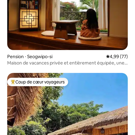
Pension ⋅ Seogwipo-si
Évaluation mo
4,99 (77)
Maison de vacances privée et entièrement équipée, une
équipe
Coup de cœur voyageurs
Coups de cœur voyageurs les plus appréciés