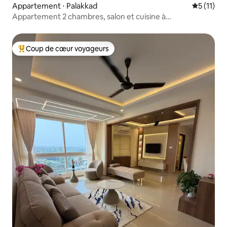
Appartement ⋅ Palakkad
Évaluatio
5 (11)
Appartement 2 chambres, salon et cuisine à
Palakkad | Yugma | vue sur la rivière
Coup de cœur voyageurs
Coups de cœur voyageurs les plus appréciés