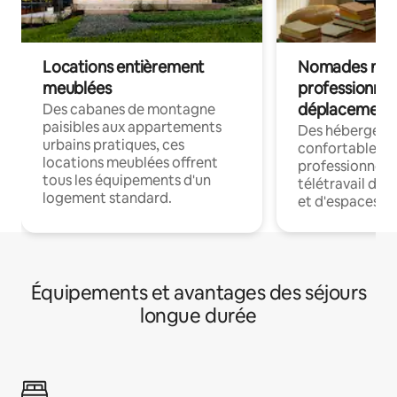
Locations entièrement
Nomades num
meublées
professionnel
déplacement
Des cabanes de montagne
paisibles aux appartements
Des hébergem
urbains pratiques, ces
confortables p
locations meublées offrent
professionnels
tous les équipements d'un
télétravail dis
logement standard.
et d'espaces de
Équipements et avantages des séjours
longue durée