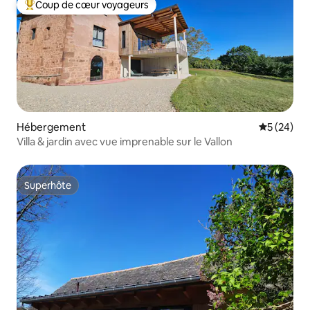
Coup de cœur voyageurs
Coups de cœur voyageurs les plus appréciés
Hébergement
Évaluation
5 (24)
Villa & jardin avec vue imprenable sur le Vallon
Superhôte
Superhôte