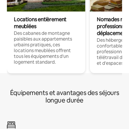
Locations entièrement
Nomades num
meublées
professionnel
déplacement
Des cabanes de montagne
paisibles aux appartements
Des hébergem
urbains pratiques, ces
confortables p
locations meublées offrent
professionnels
tous les équipements d'un
télétravail dis
logement standard.
et d'espaces de
Équipements et avantages des séjours
longue durée