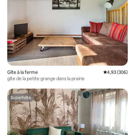
Gîte à la ferme
Évaluation moy
4,93 (306)
gîte de la petite grange dans la prairie
Superhôte
Superhôte