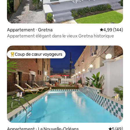
Appartement ⋅ Gretna
Évaluation moy
4,99 (144)
Appartement élégant dans le vieux Gretna historique
Coup de cœur voyageurs
Coups de cœur voyageurs les plus appréciés
Appartement ⋅ La Nouvelle-Orléans
Évaluation
5 (49)