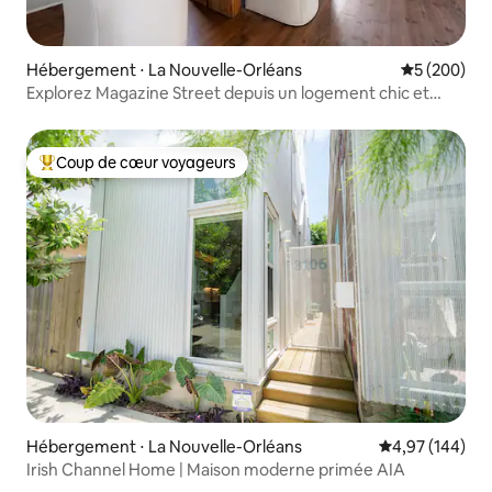
Hébergement ⋅ La Nouvelle-Orléans
Évaluation 
5 (200)
Explorez Magazine Street depuis un logement chic et
tranquille
Coup de cœur voyageurs
Coups de cœur voyageurs les plus appréciés
Hébergement ⋅ La Nouvelle-Orléans
Évaluation moy
4,97 (144)
Irish Channel Home | Maison moderne primée AIA