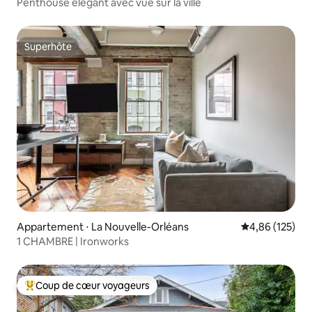
Penthouse élégant avec vue sur la ville
Superhôte
Superhôte
Appartement ⋅ La Nouvelle-Orléans
Évaluation moy
4,86 (125)
1 CHAMBRE | Ironworks
Coup de cœur voyageurs
Coups de cœur voyageurs les plus appréciés