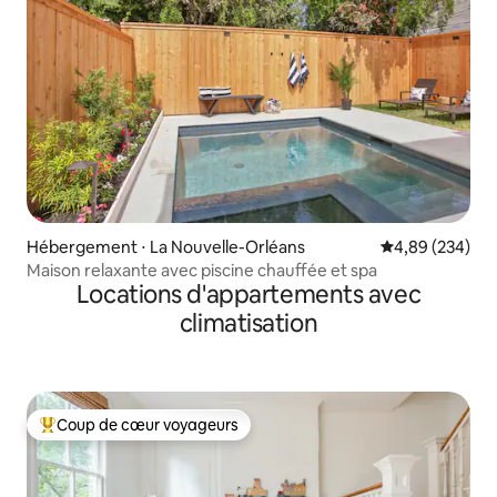
Hébergement ⋅ La Nouvelle-Orléans
Évaluation moy
4,89 (234)
Maison relaxante avec piscine chauffée et spa
Locations d'appartements avec
climatisation
Coup de cœur voyageurs
Coups de cœur voyageurs les plus appréciés