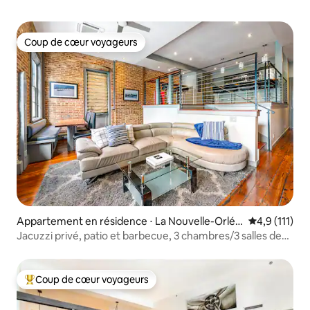
Coup de cœur voyageurs
Coup de cœur voyageurs
Appartement en résidence ⋅ La Nouvelle-Orléa
Évaluation m
4,9 (111)
ns
Jacuzzi privé, patio et barbecue, 3 chambres/3 salles de
bain, piscine
Coup de cœur voyageurs
Coups de cœur voyageurs les plus appréciés