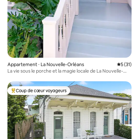
Appartement ⋅ La Nouvelle-Orléans
Évaluation
5 (31)
La vie sous le porche et la magie locale de La Nouvelle-
Orléans. Récemment rénovée !
Coup de cœur voyageurs
Coups de cœur voyageurs les plus appréciés