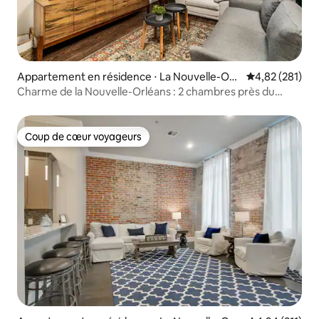
Appartement en résidence ⋅ La Nouvelle-Orl
Évaluation moy
4,82 (281)
éans
Charme de la Nouvelle-Orléans : 2 chambres près du
Vieux carré
Coup de cœur voyageurs
Coup de cœur voyageurs