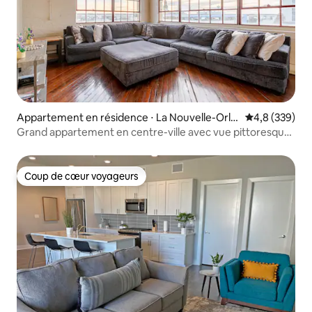
Appartement en résidence ⋅ La Nouvelle-Orlé
Évaluation mo
4,8 (339)
ans
Grand appartement en centre-ville avec vue pittoresque
et parking
Coup de cœur voyageurs
Coup de cœur voyageurs