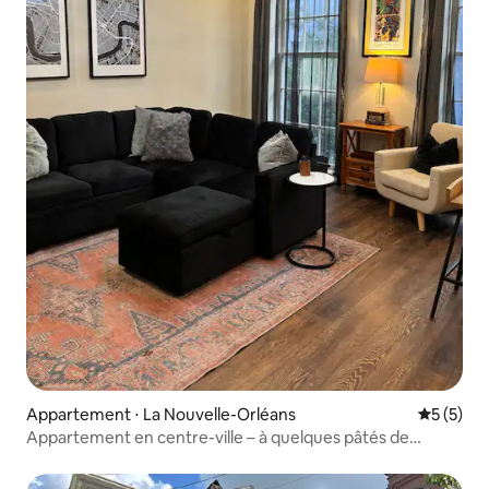
Appartement ⋅ La Nouvelle-Orléans
Évaluatio
5 (5)
Appartement en centre-ville – à quelques pâtés de
maisons du Vieux Carré français