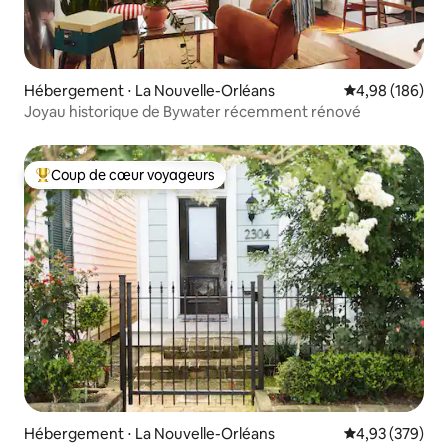
Hébergement ⋅ La Nouvelle-Orléans
Évaluation moy
4,98 (186)
Joyau historique de Bywater récemment rénové
Coup de cœur voyageurs
Coups de cœur voyageurs les plus appréciés
Hébergement ⋅ La Nouvelle-Orléans
Évaluation moy
4,93 (379)