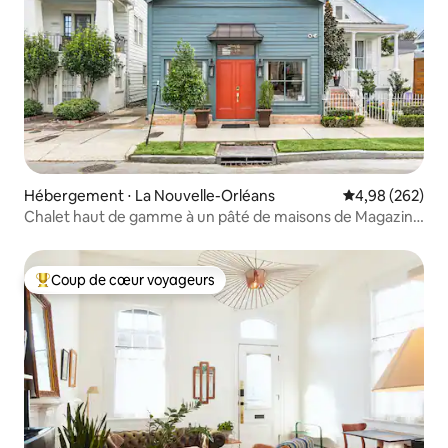
Hébergement ⋅ La Nouvelle-Orléans
Évaluation moy
4,98 (262)
Chalet haut de gamme à un pâté de maisons de Magazine
St !
Coup de cœur voyageurs
Coups de cœur voyageurs les plus appréciés