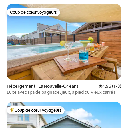
Coup de cœur voyageurs
Coup de cœur voyageurs
Hébergement ⋅ La Nouvelle-Orléans
Évaluation moy
4,96 (173)
Luxe avec spa de baignade, jeux, à pied du Vieux carré !
Coup de cœur voyageurs
Coups de cœur voyageurs les plus appréciés