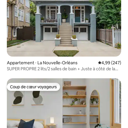
Appartement ⋅ La Nouvelle-Orléans
Évaluation moy
4,99 (247)
SUPER PROPRE 2 lits/2 salles de bain + Juste à côté de la
ligne de tramway !
Coup de cœur voyageurs
Coup de cœur voyageurs