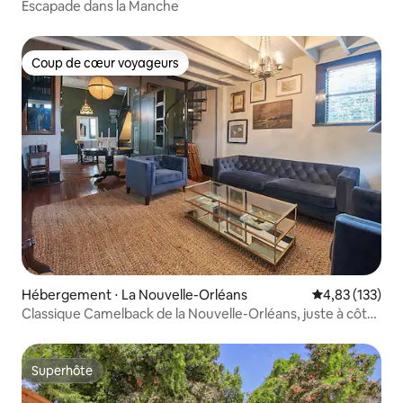
Escapade dans la Manche
Coup de cœur voyageurs
Coup de cœur voyageurs
Hébergement ⋅ La Nouvelle-Orléans
Évaluation moy
4,83 (133)
Classique Camelback de la Nouvelle-Orléans, juste à côté
de Magazine !
Superhôte
Superhôte