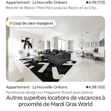
Appartement ⋅ La Nouvelle-Orléans
Évaluation moy
4,99 (173)
Beauté du Bayou ! Marchez jusqu'au Bayou et au City
Park !
Coup de cœur voyageurs
Coups de cœur voyageurs les plus appréciés
Appartement ⋅ La Nouvelle-Orléans
Évaluation moy
4,98 (153)
Penthouse design sur Magazine Street avec balcon
Autres superbes locations de vacances à
proximité de Mardi Gras World