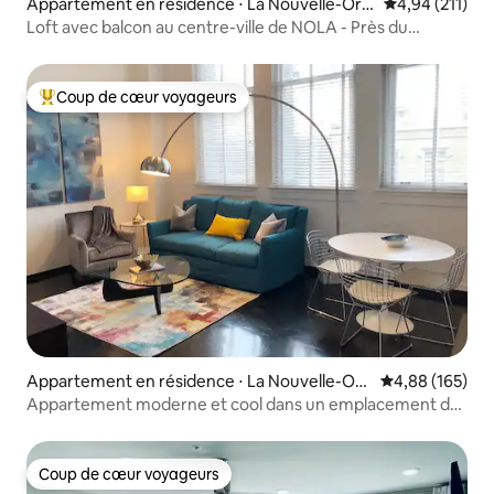
Appartement en résidence ⋅ La Nouvelle-Orlé
Évaluation moy
4,94 (211)
ans
Loft avec balcon au centre-ville de NOLA - Près du
quartier ! 201
Coup de cœur voyageurs
Coups de cœur voyageurs les plus appréciés
Appartement en résidence ⋅ La Nouvelle-Orl
Évaluation moy
4,88 (165)
éans
Appartement moderne et cool dans un emplacement de
choix
Coup de cœur voyageurs
Coup de cœur voyageurs