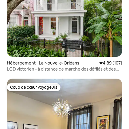
Hébergement ⋅ La Nouvelle-Orléans
Évaluation moy
4,89 (107)
LGD victorien - à distance de marche des défilés et des
Second Lines
Coup de cœur voyageurs
Coup de cœur voyageurs