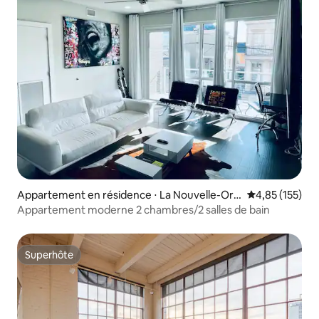
Appartement en résidence ⋅ La Nouvelle-Orl
Évaluation moy
4,85 (155)
éans
Appartement moderne 2 chambres/2 salles de bain
Superhôte
Superhôte