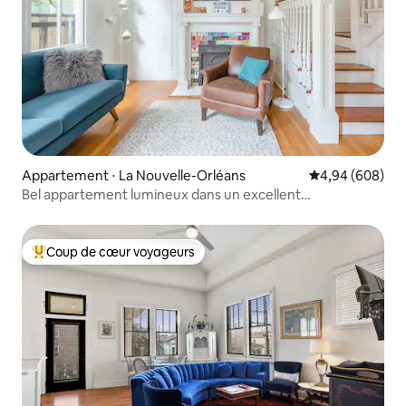
Appartement ⋅ La Nouvelle-Orléans
Évaluation moye
4,94 (608)
Bel appartement lumineux dans un excellent
emplacement en ville
Coup de cœur voyageurs
Coups de cœur voyageurs les plus appréciés