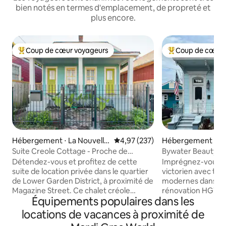
bien notés en termes d'emplacement, de propreté et
plus encore.
Coup de cœur voyageurs
Coup de cœur 
Coups de cœur voyageurs les plus appréciés
Coups de cœur vo
Hébergement ⋅ La Nouvelle
Évaluation moyenne sur la base 
4,97 (237)
Hébergement ⋅ La
-Orléans
-Orléans
Suite Creole Cottage - Proche de
Bywater Beauty - 
Magazine Street
présentée sur Hg
Détendez-vous et profitez de cette
Imprégnez-vous d
suite de location privée dans le quartier
victorien avec tout
de Lower Garden District, à proximité de
modernes dans ce
Magazine Street. Ce chalet créole
rénovation HGTV v
Équipements populaires dans les
classique entièrement rénové dispose
télévision New Or
de hauts plafonds de 14 pieds, d'un
Beauty sur Louisa 
locations de vacances à proximité de
plancher en pin, d'un lit King Size très
grand porche avan