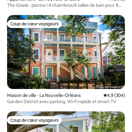
The Gisele : piscine ! 4 chambres/4 salles de bain pour 8
personnes | Arrêt de tramway
Coup de cœur voyageurs
Coup de cœur voyageurs
Maison de ville ⋅ La Nouvelle-Orléans
Évaluation mo
4,9 (304)
Garden District avec parking, Wi-Fi rapide et smart TV
Coup de cœur voyageurs
Coup de cœur voyageurs