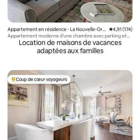
Appartement en résidence ⋅ La Nouvelle-Orlé
Évaluation moy
4,91 (174)
ans
Appartement moderne d'une chambre avec parking et
Location de maisons de vacances
piscine
adaptées aux familles
Coup de cœur voyageurs
Coups de cœur voyageurs les plus appréciés