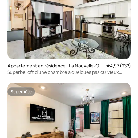
Appartement en résidence ⋅ La Nouvelle-Orl
Évaluation moy
4,97 (232)
éans
Superbe loft d'une chambre à quelques pas du Vieux
Carré
Superhôte
Superhôte