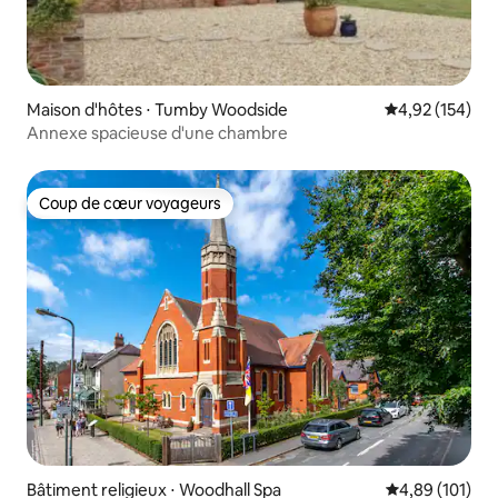
Maison d'hôtes ⋅ Tumby Woodside
Évaluation moy
4,92 (154)
Annexe spacieuse d'une chambre
Coup de cœur voyageurs
Coup de cœur voyageurs
Bâtiment religieux ⋅ Woodhall Spa
Évaluation moy
4,89 (101)