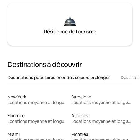
Résidence de tourisme
Destinations à découvrir
Destinations populaires pour des séjours prolongés
Destinati
New York
Barcelone
Locations moyenne et longue durée
Locations moyenne et longue durée
Florence
Athènes
Locations moyenne et longue durée
Locations moyenne et longue durée
Miami
Montréal