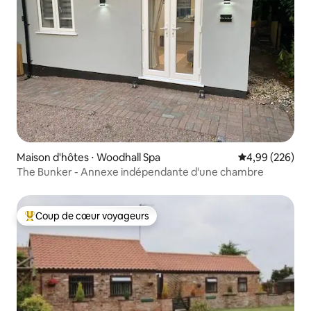
Maison d'hôtes ⋅ Woodhall Spa
Évaluation moy
4,99 (226)
The Bunker - Annexe indépendante d'une chambre
Coup de cœur voyageurs
Coups de cœur voyageurs les plus appréciés