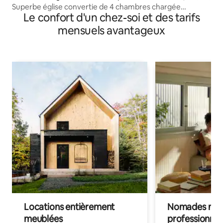
Superbe église convertie de 4 chambres chargée
Le confort d'un chez-soi et des tarifs
d'histoire
mensuels avantageux
Locations entièrement
Nomades num
meublées
professionnel