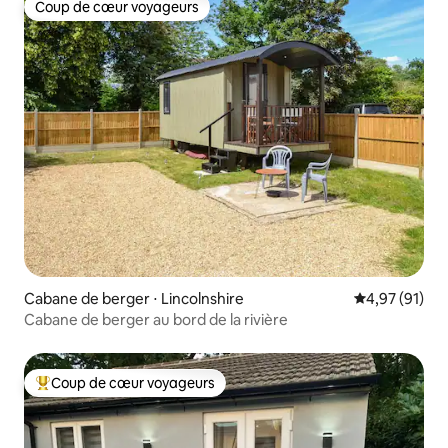
Coup de cœur voyageurs
Coup de cœur voyageurs
Cabane de berger ⋅ Lincolnshire
Évaluation mo
4,97 (91)
Cabane de berger au bord de la rivière
Coup de cœur voyageurs
Coups de cœur voyageurs les plus appréciés