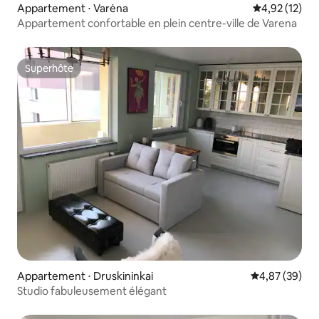
Appartement ⋅ Varėna
Évaluation mo
4,92 (12)
Appartement confortable en plein centre-ville de Varena
Superhôte
Superhôte
Appartement ⋅ Druskininkai
Évaluation mo
4,87 (39)
Studio fabuleusement élégant