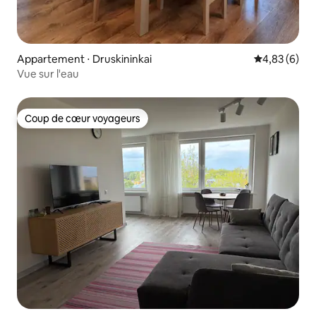
Appartement ⋅ Druskininkai
Évaluation m
4,83 (6)
Vue sur l'eau
Coup de cœur voyageurs
Coup de cœur voyageurs