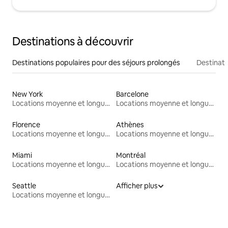
Destinations à découvrir
Destinations populaires pour des séjours prolongés
Destinati
New York
Barcelone
Locations moyenne et longue durée
Locations moyenne et longue durée
Florence
Athènes
Locations moyenne et longue durée
Locations moyenne et longue durée
Miami
Montréal
Locations moyenne et longue durée
Locations moyenne et longue durée
Seattle
Afficher plus
Locations moyenne et longue durée