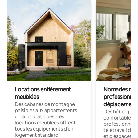
Locations entièrement
Nomades num
meublées
professionnel
déplacement
Des cabanes de montagne
paisibles aux appartements
Des hébergem
urbains pratiques, ces
confortables p
locations meublées offrent
professionnels
tous les équipements d'un
télétravail dis
logement standard.
et d'espaces de