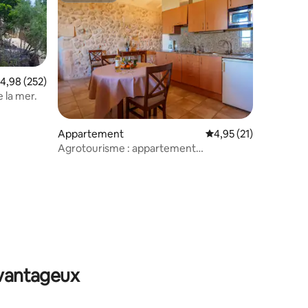
valuation moyenne sur la base de 252 commentaires : 4,98 sur 5
4,98 (252)
 la mer.
taires : 4,96 sur 5
Appartement
Évaluation moyenne su
4,95 (21)
Agrotourisme : appartement
confortable et familial
avantageux