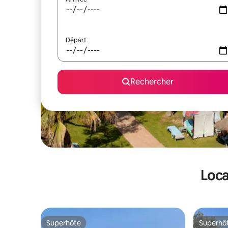
Départ
Rechercher
Loca
Superhôte
Superhô
Superhôte
Superhô