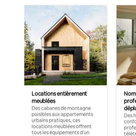
Locations entièrement
Noma
meublées
prof
dépl
Des cabanes de montagne
paisibles aux appartements
Des 
urbains pratiques, ces
confo
locations meublées offrent
profe
tous les équipements d'un
télét