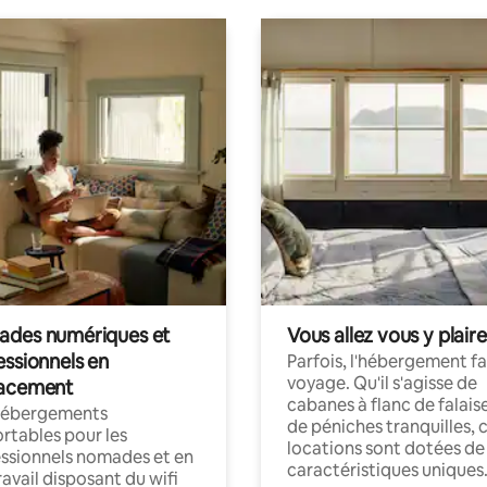
des numériques et
Vous allez vous y plaire
essionnels en
Parfois, l'hébergement fai
voyage. Qu'il s'agisse de
acement
cabanes à flanc de falais
hébergements
de péniches tranquilles, 
rtables pour les
locations sont dotées de
ssionnels nomades et en
caractéristiques uniques
ravail disposant du wifi