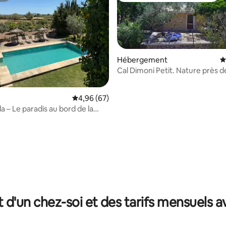
Hébergement
É
Cal Dimoni Petit. Nature près de
Évaluation moyenne sur la base de 67 commen
4,96 (67)
a – Le paradis au bord de la
e sur la base de 3 commentaires : 5 sur 5
t d'un chez-soi et des tarifs mensuels 