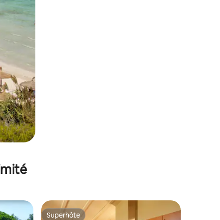
imité
Superhôte
lus appréciés
Superhôte