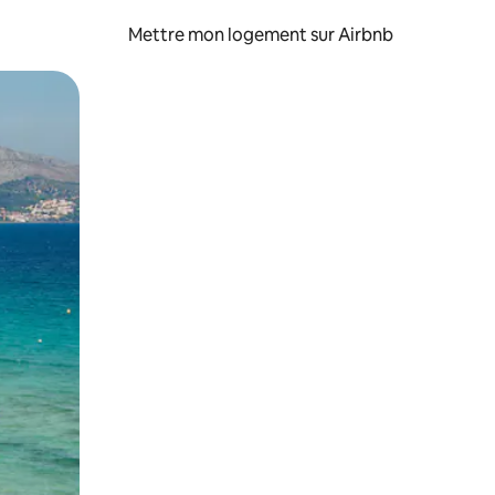
Mettre mon logement sur Airbnb
sant glisser.