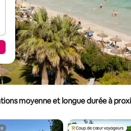
tions moyenne et longue durée à prox
te
Coup de cœur voyageurs
te
Coups de cœur voyageurs les p