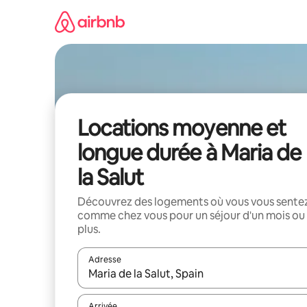
Aller
directement
au
contenu
Locations moyenne et
longue durée à Maria de
la Salut
Découvrez des logements où vous vous sente
comme chez vous pour un séjour d'un mois ou
plus.
Adresse
Lorsque les résultats s'affichent, utilisez les flèc
Arrivée