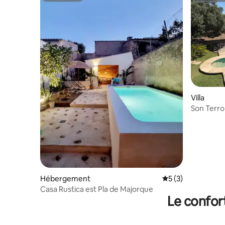
Villa
Son Terrol
piscine
Hébergement
Évaluation moyenn
5 (3)
Casa Rustica est Pla de Majorque
Le confor