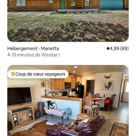
Hébergement ⋅ Marietta
Évaluation mo
4,99 (69)
À 13 minutes de Winstar !
Coup de cœur voyageurs
Coups de cœur voyageurs les plus appréciés