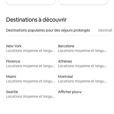
Destinations à découvrir
Destinations populaires pour des séjours prolongés
Destinati
New York
Barcelone
Locations moyenne et longue durée
Locations moyenne et longue durée
Florence
Athènes
Locations moyenne et longue durée
Locations moyenne et longue durée
Miami
Montréal
Locations moyenne et longue durée
Locations moyenne et longue durée
Seattle
Afficher plus
Locations moyenne et longue durée